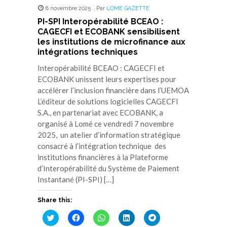
8 novembre 2025
,
Par
LOME GAZETTE
PI-SPI Interopérabilité BCEAO :
CAGECFI et ECOBANK sensibilisent
les institutions de microfinance aux
intégrations techniques
Interopérabilité BCEAO : CAGECFI et
ECOBANK unissent leurs expertises pour
accélérer l’inclusion financière dans l’UEMOA
L’éditeur de solutions logicielles CAGECFI
S.A., en partenariat avec ECOBANK, a
organisé à Lomé ce vendredi 7 novembre
2025, un atelier d’information stratégique
consacré à l’intégration technique des
institutions financières à la Plateforme
d’Interopérabilité du Système de Paiement
Instantané (PI-SPI) […]
Share this:
Cliquez
Cliquez
Cliquez
Cliquez
Cliquez
pour
pour
pour
pour
pour