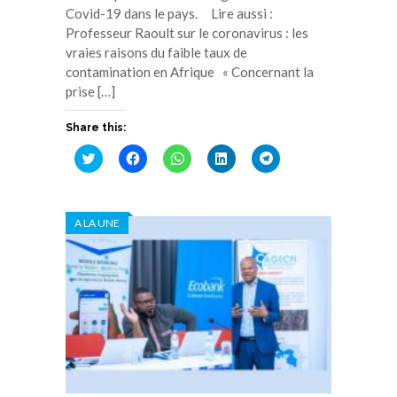
Covid-19 dans le pays. Lire aussi :
Professeur Raoult sur le coronavirus : les
vraies raisons du faible taux de
contamination en Afrique « Concernant la
prise […]
Share this:
Cliquez
Cliquez
Cliquez
Cliquez
Cliquez
pour
pour
pour
pour
pour
partager
partager
partager
partager
partager
sur
sur
sur
sur
sur
Twitter(ouvre
Facebook(ouvre
WhatsApp(ouvre
LinkedIn(ouvre
Telegram(ouvre
dans
dans
dans
dans
dans
A LA UNE
une
une
une
une
une
nouvelle
nouvelle
nouvelle
nouvelle
nouvelle
fenêtre)
fenêtre)
fenêtre)
fenêtre)
fenêtre)