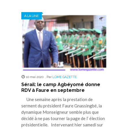
partager
partager
partager
partager
partager
sur
sur
sur
sur
sur
Twitter(ouvre
Facebook(ouvre
WhatsApp(ouvre
LinkedIn(ouvre
Telegram(ouvre
dans
dans
dans
dans
dans
A LA UNE
une
une
une
une
une
nouvelle
nouvelle
nouvelle
nouvelle
nouvelle
fenêtre)
fenêtre)
fenêtre)
fenêtre)
fenêtre)
10 mai 2020
,
Par
LOME GAZETTE
Sérail: le camp Agbéyomé donne
RDV à Faure en septembre
Une semaine après la prestation de
serment du président Faure Gnassingbé, la
dynamique Monseigneur semble plus que
décidé à ne pas tourner la page de l’ élection
présidentielle. Intervenant hier samedi sur