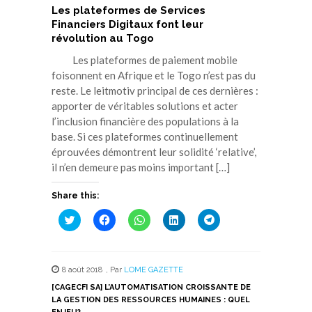
Les plateformes de Services
Financiers Digitaux font leur
révolution au Togo
Les plateformes de paiement mobile
foisonnent en Afrique et le Togo n’est pas du
reste. Le leitmotiv principal de ces dernières :
apporter de véritables solutions et acter
l’inclusion financière des populations à la
base. Si ces plateformes continuellement
éprouvées démontrent leur solidité ‘relative’,
il n’en demeure pas moins important […]
Share this:
Cliquez
Cliquez
Cliquez
Cliquez
Cliquez
pour
pour
pour
pour
pour
partager
partager
partager
partager
partager
sur
sur
sur
sur
sur
Twitter(ouvre
Facebook(ouvre
WhatsApp(ouvre
LinkedIn(ouvre
Telegram(ouvre
dans
dans
dans
dans
dans
8 août 2018
,
Par
LOME GAZETTE
une
une
une
une
une
nouvelle
nouvelle
nouvelle
nouvelle
nouvelle
[CAGECFI SA] L’AUTOMATISATION CROISSANTE DE
fenêtre)
fenêtre)
fenêtre)
fenêtre)
fenêtre)
LA GESTION DES RESSOURCES HUMAINES : QUEL