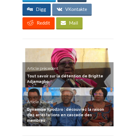
Digg
VKontakte
Reddit
Mail
Article précedent
Tout savoir sur la détention de Brigitte
Adjamagbo
Article suivant
Dynamqie Kpodzro : découvrez la raison
des arrestations en cascade des
membres