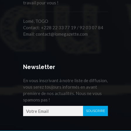
travail pour vous !
Lomé, TOGO
Contact:
+228 22 33 77 19 / 92 03 07 84
Email:
contact@lomegazette.com
Newsletter
En vous inscrivant à notre liste de diffusion,
vous serez toujours informés en avant
première de nos actualités. Nous ne vous
spamons pas !