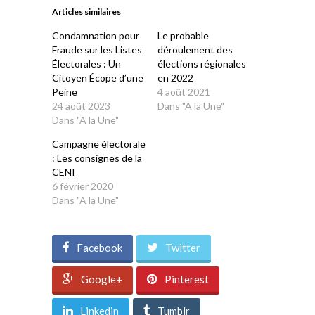
une
une
une
une
une
Articles similaires
nouvelle
nouvelle
nouvelle
nouvelle
nouvelle
fenêtre)
fenêtre)
fenêtre)
fenêtre)
fenêtre)
Condamnation pour
Le probable
Fraude sur les Listes
déroulement des
Électorales : Un
élections régionales
Citoyen Écope d’une
en 2022
Peine
4 août 2021
24 août 2023
Dans "A la Une"
Dans "A la Une"
Campagne électorale
: Les consignes de la
CENI
6 février 2020
Dans "A la Une"
Facebook
Twitter
Google+
Pinterest
Linkedin
Tumblr