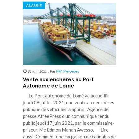
dans
dans
dans
dans
dans
A LA UNE
une
une
une
une
une
nouvelle
nouvelle
nouvelle
nouvelle
nouvelle
fenêtre)
fenêtre)
fenêtre)
fenêtre)
fenêtre)
18 juin 2021
,
Par
KPA Mercedes
Vente aux enchères au Port
Autonome de Lomé
Le Port autonome de Lomé va accueillir
jeudi 08 juillet 2021, une vente aux enchères
publique de véhicules, a appris l’Agence de
presse AfreePress d’un communiqué rendu
public jeudi 17 juin 2021, par le commissaire-
priseur, Me Edmon Manah Awesso. Lire
aussi: Comment une cargaison de cannabis de