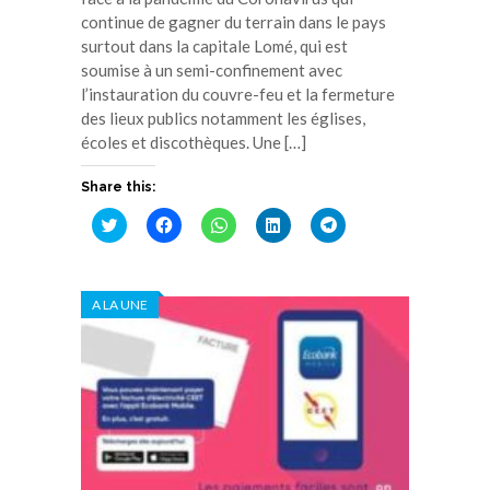
continue de gagner du terrain dans le pays
surtout dans la capitale Lomé, qui est
soumise à un semi-confinement avec
l’instauration du couvre-feu et la fermeture
des lieux publics notamment les églises,
écoles et discothèques. Une […]
Share this:
Cliquez
Cliquez
Cliquez
Cliquez
Cliquez
pour
pour
pour
pour
pour
partager
partager
partager
partager
partager
sur
sur
sur
sur
sur
Twitter(ouvre
Facebook(ouvre
WhatsApp(ouvre
LinkedIn(ouvre
Telegram(ouvre
dans
dans
dans
dans
dans
A LA UNE
une
une
une
une
une
nouvelle
nouvelle
nouvelle
nouvelle
nouvelle
fenêtre)
fenêtre)
fenêtre)
fenêtre)
fenêtre)