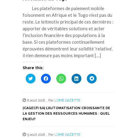
Les plateformes de paiement mobile
foisonnent en Afrique et le Togo n’est pas du
reste. Le leitmotiv principal de ces dernières :
apporter de véritables solutions et acter
l’inclusion financière des populations à la
base. Si ces plateformes continuellement
éprouvées démontrent leur solidité ‘relative’,
il n’en demeure pas moins important […]
Share this:
Cliquez
Cliquez
Cliquez
Cliquez
Cliquez
pour
pour
pour
pour
pour
partager
partager
partager
partager
partager
sur
sur
sur
sur
sur
Twitter(ouvre
Facebook(ouvre
WhatsApp(ouvre
LinkedIn(ouvre
Telegram(ouvre
dans
dans
dans
dans
dans
8 août 2018
,
Par
LOME GAZETTE
une
une
une
une
une
nouvelle
nouvelle
nouvelle
nouvelle
nouvelle
[CAGECFI SA] L’AUTOMATISATION CROISSANTE DE
fenêtre)
fenêtre)
fenêtre)
fenêtre)
fenêtre)
LA GESTION DES RESSOURCES HUMAINES : QUEL
ENJEU?
9 août 2018
,
Par
LOME GAZETTE