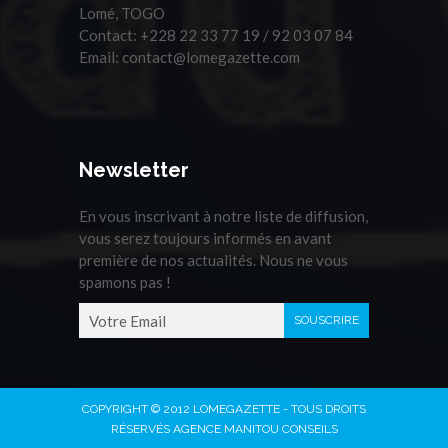
Lomé, TOGO
Contact:
+228 22 33 77 19 / 92 03 07 84
Email:
contact@lomegazette.com
Newsletter
En vous inscrivant à notre liste de diffusion,
vous serez toujours informés en avant
première de nos actualités. Nous ne vous
spamons pas !
COPYRIGHT © 2012 LOMEGAZETTE - TOUS DROITS
RÉSERVÉS AGENCE MANITOU CONSEILS