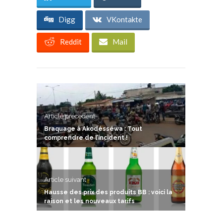
Digg
VKontakte
Reddit
Mail
Article précedent
Braquage à Akodésséwa : Tout
comprendre de l’incident !
Article suivant
Hausse des prix des produits BB : voici la
raison et les nouveaux tarifs