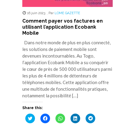
16 juin 2023
,
Par
LOME GAZETTE
Comment payer vos factures en
utilisant l’application Ecobank
Mobile
Dans notre monde de plus en plus connecté,
les solutions de paiement mobile sont
devenues incontournables. Au Togo,
l’application Ecobank Mobile a su conquérir
le cœur de près de 500 000 utilisateurs parmi
les plus de 4 millions de détenteurs de
téléphones mobiles. Cette application offre
une multitude de fonctionnalités pratiques,
notamment la possibilité […]
Share this:
Cliquez
Cliquez
Cliquez
Cliquez
Cliquez
pour
pour
pour
pour
pour
partager
partager
partager
partager
partager
sur
sur
sur
sur
sur
Twitter(ouvre
Facebook(ouvre
WhatsApp(ouvre
LinkedIn(ouvre
Telegram(ouvre