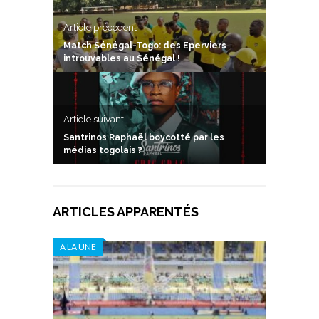
Article précedent
Match Sénégal-Togo: des Eperviers
introuvables au Sénégal !
Article suivant
Santrinos Raphaël boycotté par les
médias togolais ?
ARTICLES APPARENTÉS
A LA UNE