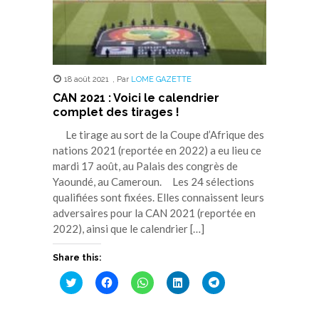
18 août 2021
,
Par
LOME GAZETTE
CAN 2021 : Voici le calendrier
complet des tirages !
Le tirage au sort de la Coupe d’Afrique des
nations 2021 (reportée en 2022) a eu lieu ce
mardi 17 août, au Palais des congrès de
Yaoundé, au Cameroun. Les 24 sélections
qualifiées sont fixées. Elles connaissent leurs
adversaires pour la CAN 2021 (reportée en
2022), ainsi que le calendrier […]
Share this:
Cliquez
Cliquez
Cliquez
Cliquez
Cliquez
pour
pour
pour
pour
pour
partager
partager
partager
partager
partager
sur
sur
sur
sur
sur
Twitter(ouvre
Facebook(ouvre
WhatsApp(ouvre
LinkedIn(ouvre
Telegram(ouvre