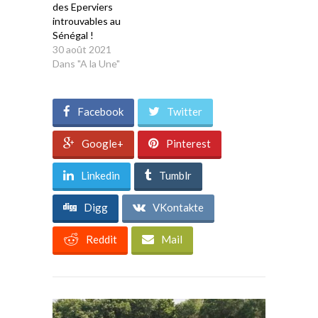
des Eperviers
introuvables au
Sénégal !
30 août 2021
Dans "A la Une"
Facebook
Twitter
Google+
Pinterest
Linkedin
Tumblr
Digg
VKontakte
Reddit
Mail