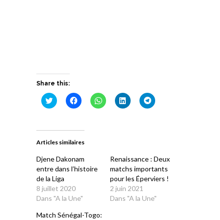
Share this:
Cliquez
Cliquez
Cliquez
Cliquez
Cliquez
pour
pour
pour
pour
pour
partager
partager
partager
partager
partager
sur
sur
sur
sur
sur
Twitter(ouvre
Facebook(ouvre
WhatsApp(ouvre
LinkedIn(ouvre
Telegram(ouvre
dans
dans
dans
dans
dans
une
une
une
une
une
Articles similaires
nouvelle
nouvelle
nouvelle
nouvelle
nouvelle
fenêtre)
fenêtre)
fenêtre)
fenêtre)
fenêtre)
Djene Dakonam
Renaissance : Deux
entre dans l’histoire
matchs importants
de la Liga
pour les Éperviers !
8 juillet 2020
2 juin 2021
Dans "A la Une"
Dans "A la Une"
Match Sénégal-Togo: