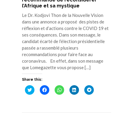
l’Afrique et sa mystique
Le Dr. Kodjovi Thon de la Nouvelle Vision
dans une annonce a proposé des pistes de
réflexion et d’actions contre le COVID 19 et
ses conséquences. Dans son message, le
candidat écarté de l’élection présidentielle
passée a rassemblé plusieurs
recommandations pour faire face au
coronavirus. En effet, dans son message
que Lomegazette vous propose […]
Share this:
Cliquez
Cliquez
Cliquez
Cliquez
Cliquez
pour
pour
pour
pour
pour
partager
partager
partager
partager
partager
sur
sur
sur
sur
sur
Twitter(ouvre
Facebook(ouvre
WhatsApp(ouvre
LinkedIn(ouvre
Telegram(ouvre
dans
dans
dans
dans
dans
une
une
une
une
une
nouvelle
nouvelle
nouvelle
nouvelle
nouvelle
fenêtre)
fenêtre)
fenêtre)
fenêtre)
fenêtre)