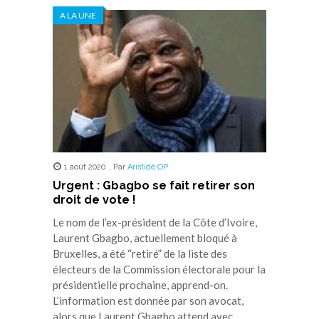
dans
dans
dans
dans
dans
A LA UNE
une
une
une
une
une
nouvelle
nouvelle
nouvelle
nouvelle
nouvelle
fenêtre)
fenêtre)
fenêtre)
fenêtre)
fenêtre)
1 août 2020
,
Par
Aristide OP
Urgent : Gbagbo se fait retirer son
droit de vote !
Le nom de l’ex-président de la Côte d’Ivoire,
Laurent Gbagbo, actuellement bloqué à
Bruxelles, a été “retiré” de la liste des
électeurs de la Commission électorale pour la
présidentielle prochaine, apprend-on.
L’information est donnée par son avocat,
alors que Laurent Gbagbo attend avec