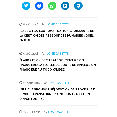
Cliquez
Cliquez
Cliquez
Cliquez
Cliquez
pour
pour
pour
pour
pour
partager
partager
partager
partager
partager
sur
sur
sur
sur
sur
Twitter(ouvre
Facebook(ouvre
WhatsApp(ouvre
LinkedIn(ouvre
Telegram(ouvre
dans
dans
dans
dans
dans
8 août 2018
,
Par
LOME GAZETTE
une
une
une
une
une
nouvelle
nouvelle
nouvelle
nouvelle
nouvelle
[CAGECFI SA] L’AUTOMATISATION CROISSANTE DE
fenêtre)
fenêtre)
fenêtre)
fenêtre)
fenêtre)
LA GESTION DES RESSOURCES HUMAINES : QUEL
ENJEU?
9 août 2018
,
Par
LOME GAZETTE
ÉLABORATION DE STRATÉGIE D’INCLUSION
FINANCIÈRE: LA FEUILLE DE ROUTE DE L’INCLUSION
FINANCIÈRE AU TOGO VALIDÉE
14 août 2018
,
Par
LOME GAZETTE
[ARTICLE SPONSORISÉ] GESTION DE STOCKS : ET
SI VOUS TRANSFORMIEZ UNE CONTRAINTE EN
OPPORTUNITÉ ?
24 août 2018
,
Par
LOME GAZETTE