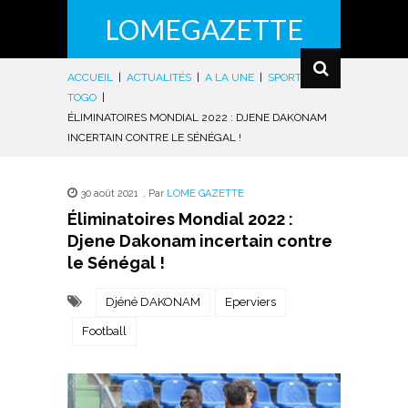
LOMEGAZETTE
ACCUEIL
|
ACTUALITÉS
|
A LA UNE
|
SPORTS
|
TOGO
|
ÉLIMINATOIRES MONDIAL 2022 : DJENE DAKONAM
INCERTAIN CONTRE LE SÉNÉGAL !
30 août 2021
,
Par
LOME GAZETTE
Éliminatoires Mondial 2022 :
Djene Dakonam incertain contre
le Sénégal !
Djéné DAKONAM
Eperviers
Football