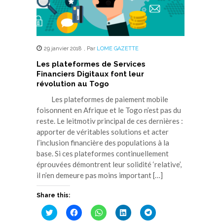
29 janvier 2018
,
Par
LOME GAZETTE
Les plateformes de Services
Financiers Digitaux font leur
révolution au Togo
Les plateformes de paiement mobile
foisonnent en Afrique et le Togo n’est pas du
reste. Le leitmotiv principal de ces dernières :
apporter de véritables solutions et acter
l’inclusion financière des populations à la
base. Si ces plateformes continuellement
éprouvées démontrent leur solidité ‘relative’,
il n’en demeure pas moins important […]
Share this:
Cliquez
Cliquez
Cliquez
Cliquez
Cliquez
pour
pour
pour
pour
pour