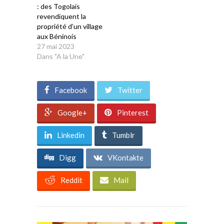
: des Togolais
revendiquent la
propriété d’un village
aux Béninois
27 mai 2023
Dans "A la Une"
Facebook
Twitter
Google+
Pinterest
Linkedin
Tumblr
Digg
VKontakte
Reddit
Mail