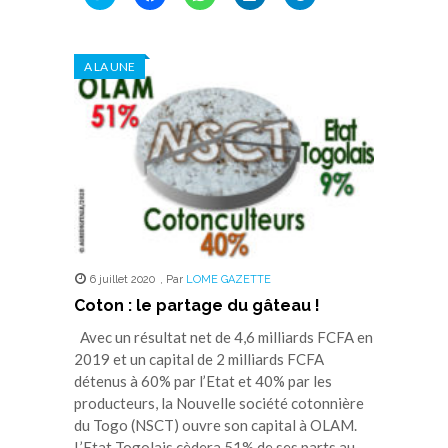
pour
pour
pour
pour
pour
partager
partager
partager
partager
partager
sur
sur
sur
sur
sur
Twitter(ouvre
Facebook(ouvre
WhatsApp(ouvre
LinkedIn(ouvre
Telegram(ouvre
dans
dans
dans
dans
dans
A LA UNE
une
une
une
une
une
nouvelle
nouvelle
nouvelle
nouvelle
nouvelle
fenêtre)
fenêtre)
fenêtre)
fenêtre)
fenêtre)
6 juillet 2020
,
Par
LOME GAZETTE
Coton : le partage du gâteau !
Avec un résultat net de 4,6 milliards FCFA en
2019 et un capital de 2 milliards FCFA
détenus à 60% par l’Etat et 40% par les
producteurs, la Nouvelle société cotonnière
du Togo (NSCT) ouvre son capital à OLAM.
L’Etat Togolais cèdera 51% de ses parts au