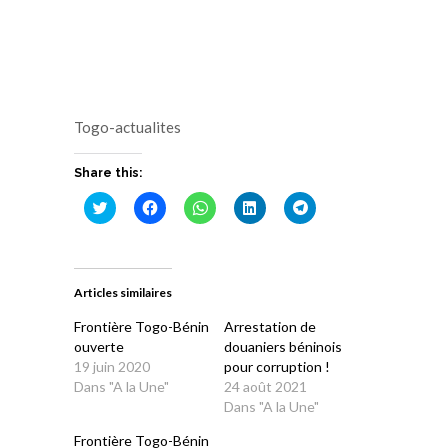
Togo-actualites
Share this:
Cliquez
Cliquez
Cliquez
Cliquez
Cliquez
pour
pour
pour
pour
pour
partager
partager
partager
partager
partager
sur
sur
sur
sur
sur
Twitter(ouvre
Facebook(ouvre
WhatsApp(ouvre
LinkedIn(ouvre
Telegram(ouvre
dans
dans
dans
dans
dans
une
une
une
une
une
Articles similaires
nouvelle
nouvelle
nouvelle
nouvelle
nouvelle
fenêtre)
fenêtre)
fenêtre)
fenêtre)
fenêtre)
Frontière Togo-Bénin
Arrestation de
ouverte
douaniers béninois
19 juin 2020
pour corruption !
Dans "A la Une"
24 août 2021
Dans "A la Une"
Frontière Togo-Bénin