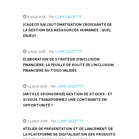
partager
partager
partager
partager
partager
sur
sur
sur
sur
sur
Twitter(ouvre
Facebook(ouvre
WhatsApp(ouvre
LinkedIn(ouvre
Telegram(ouvre
dans
dans
dans
dans
dans
8 août 2018
,
Par
LOME GAZETTE
une
une
une
une
une
nouvelle
nouvelle
nouvelle
nouvelle
nouvelle
[CAGECFI SA] L’AUTOMATISATION CROISSANTE DE
fenêtre)
fenêtre)
fenêtre)
fenêtre)
fenêtre)
LA GESTION DES RESSOURCES HUMAINES : QUEL
ENJEU?
9 août 2018
,
Par
LOME GAZETTE
ÉLABORATION DE STRATÉGIE D’INCLUSION
FINANCIÈRE: LA FEUILLE DE ROUTE DE L’INCLUSION
FINANCIÈRE AU TOGO VALIDÉE
14 août 2018
,
Par
LOME GAZETTE
[ARTICLE SPONSORISÉ] GESTION DE STOCKS : ET
SI VOUS TRANSFORMIEZ UNE CONTRAINTE EN
OPPORTUNITÉ ?
24 août 2018
,
Par
LOME GAZETTE
ATELIER DE PRÉSENTATION ET DE LANCEMENT DE
LA PLATEFORME DE DIGITALISATION DES PRODUITS