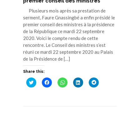
premier conseil des ministres
Plusieurs mois après sa prestation de
serment, Faure Gnassingbé a enfin présidé le
premier conseil des ministres à la présidence
de la République ce mardi 22 septembre
2020. Voici le compte rendu de cette
rencontre. Le Conseil des ministres s’est
réuni ce mardi 22 septembre 2020 au Palais
de la Présidence de […]
Share this:
Cliquez
Cliquez
Cliquez
Cliquez
Cliquez
pour
pour
pour
pour
pour
partager
partager
partager
partager
partager
sur
sur
sur
sur
sur
Twitter(ouvre
Facebook(ouvre
WhatsApp(ouvre
LinkedIn(ouvre
Telegram(ouvre
dans
dans
dans
dans
dans
une
une
une
une
une
nouvelle
nouvelle
nouvelle
nouvelle
nouvelle
fenêtre)
fenêtre)
fenêtre)
fenêtre)
fenêtre)