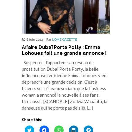
8 juin 2022
,
Par
LOME GAZETTE
Affaire Dubaï Porta Potty : Emma
Lohoues fait une grande annonce !
Suspectée d’appartenir au réseau de
prostitution Dubaï Porta Porty, la belle
influenceuse Ivoirienne Emma Lohoues vient
de prendre une grande décision. C’est à
travers ses réseaux sociaux que la business
woman a annoncé la nouvelle à ses fans.
Lire aussi : [SCANDALE] Zodwa Wabantu, la
danseuse qui ne porte pas de slip, […]
Share this:
Cliquez
Cliquez
Cliquez
Cliquez
Cliquez