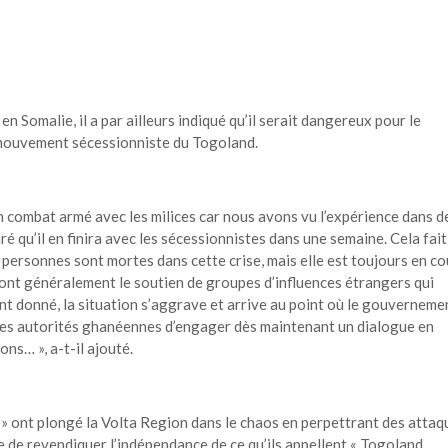
 Somalie, il a par ailleurs indiqué qu’il serait dangereux pour le
mouvement sécessionniste du Togoland.
combat armé avec les milices car nous avons vu l’expérience dans d
qu’il en finira avec les sécessionnistes dans une semaine. Cela fait
 personnes sont mortes dans cette crise, mais elle est toujours en co
nt généralement le soutien de groupes d’influences étrangers qui
t donné, la situation s’aggrave et arrive au point où le gouverneme
 les autorités ghanéennes d’engager dès maintenant un dialogue en
ns… », a-t-il ajouté.
 » ont plongé la Volta Region dans le chaos en perpettrant des attaq
e de revendiquer l’indépendance de ce qu’ils appellent « Togoland