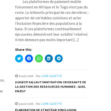
Les plateformes de paiement mobile
foisonnent en Afrique et le Togo n’est pas du
reste. Le leitmotiv principal de ces dernières :
apporter de véritables solutions et acter
l’inclusion financière des populations à la
base. Si ces plateformes continuellement
éprouvées démontrent leur solidité ‘relative’,
il n’en demeure pas moins important […]
Share this:
Cliquez
Cliquez
Cliquez
Cliquez
Cliquez
pour
pour
pour
pour
pour
partager
partager
partager
partager
partager
sur
sur
sur
sur
sur
Twitter(ouvre
Facebook(ouvre
WhatsApp(ouvre
LinkedIn(ouvre
Telegram(ouvre
dans
dans
dans
dans
dans
8 août 2018
,
Par
LOME GAZETTE
une
une
une
une
une
on,
nouvelle
nouvelle
nouvelle
nouvelle
nouvelle
[CAGECFI SA] L’AUTOMATISATION CROISSANTE DE
fenêtre)
fenêtre)
fenêtre)
fenêtre)
fenêtre)
LA GESTION DES RESSOURCES HUMAINES : QUEL
ue
ENJEU?
9 août 2018
,
Par
LOME GAZETTE
ÉLABORATION DE STRATÉGIE D’INCLUSION