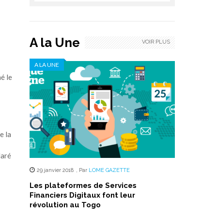
A la Une
VOIR PLUS
A LA UNE
é le
e la
laré
29 janvier 2018
,
Par
LOME GAZETTE
Les plateformes de Services
Financiers Digitaux font leur
révolution au Togo