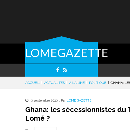
LOMEGAZETTE
ACCUEIL
|
ACTUALITÉS
|
A LA UNE
|
POLITIQUE
|
GHANA: LE
30 septembre 2020
,
Par
LOME GAZETTE
Ghana: les sécessionnistes du 
Lomé ?