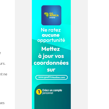
e
urs.
nt ne
ues