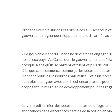
Prenant exemple sur des cas similaires au Cameroun et en
gouvernement ghanéen d’opposer une lutte armée au 
« Le gouvernement du Ghana ne devrait pas engager un 
nombreux pays. Au Cameroun, le gouvernement a déclaré 
presque 4 ans qu’ils se battent et tuent et plus de 2000
Dès que cela commence comme ça, les sécessionnistes o
viennent pour les ressources naturelles… et à un momen
peut plus dialoguer avec eux. Il est encore temps pour
proposant un réel plan de développement pour ces régio
Le vendredi dernier, des sécessionnistes du « Togoland
spontanées dans différentes parties de la région en vu