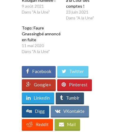
Kouigan humiliée !
à la Cour des
9 août 2021
comptes !
Dans "A la Une"
23 juin 2021
Dans "A la Une"
Togo: Faure
Gnassingbé annoncé
en fuite
11 mai 2020
Dans "A la Une"
Facebook
Twitter
Google+
Pinterest
Linkedin
Tumblr
Digg
VKontakte
Reddit
Mail