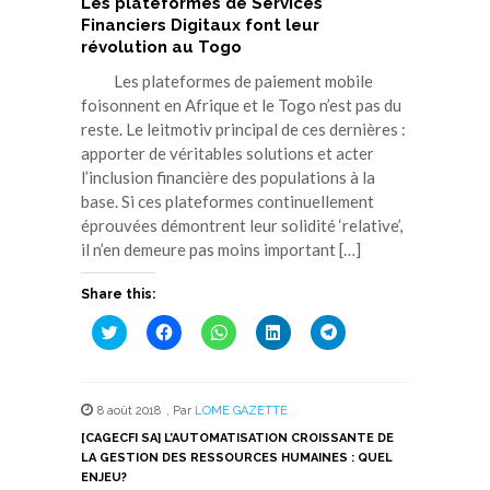
Les plateformes de Services
Financiers Digitaux font leur
révolution au Togo
Les plateformes de paiement mobile
foisonnent en Afrique et le Togo n’est pas du
reste. Le leitmotiv principal de ces dernières :
apporter de véritables solutions et acter
l’inclusion financière des populations à la
base. Si ces plateformes continuellement
éprouvées démontrent leur solidité ‘relative’,
il n’en demeure pas moins important […]
Share this:
Cliquez
Cliquez
Cliquez
Cliquez
Cliquez
pour
pour
pour
pour
pour
partager
partager
partager
partager
partager
sur
sur
sur
sur
sur
Twitter(ouvre
Facebook(ouvre
WhatsApp(ouvre
LinkedIn(ouvre
Telegram(ouvre
dans
dans
dans
dans
dans
8 août 2018
,
Par
LOME GAZETTE
une
une
une
une
une
nouvelle
nouvelle
nouvelle
nouvelle
nouvelle
[CAGECFI SA] L’AUTOMATISATION CROISSANTE DE
fenêtre)
fenêtre)
fenêtre)
fenêtre)
fenêtre)
LA GESTION DES RESSOURCES HUMAINES : QUEL
ENJEU?