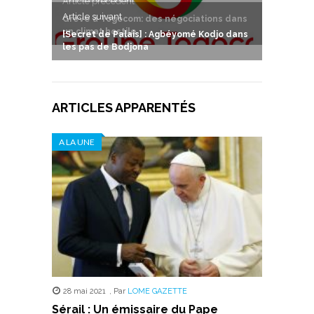
Article précedent
Article suivant
Grève à Togocom: des négociations dans
un climat hostile
[Secret de Palais] : Agbéyomé Kodjo dans
les pas de Bodjona
ARTICLES APPARENTÉS
A LA UNE
28 mai 2021
,
Par
LOME GAZETTE
Sérail : Un émissaire du Pape