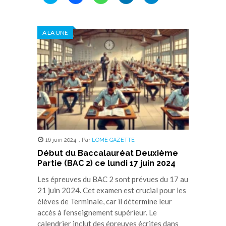
pour
pour
pour
pour
pour
partager
partager
partager
partager
partager
sur
sur
sur
sur
sur
Twitter(ouvre
Facebook(ouvre
WhatsApp(ouvre
LinkedIn(ouvre
Telegram(ouvre
dans
dans
dans
dans
dans
A LA UNE
une
une
une
une
une
nouvelle
nouvelle
nouvelle
nouvelle
nouvelle
fenêtre)
fenêtre)
fenêtre)
fenêtre)
fenêtre)
16 juin 2024
,
Par
LOME GAZETTE
Début du Baccalauréat Deuxième
Partie (BAC 2) ce lundi 17 juin 2024
Les épreuves du BAC 2 sont prévues du 17 au
21 juin 2024. Cet examen est crucial pour les
élèves de Terminale, car il détermine leur
accès à l’enseignement supérieur. Le
calendrier inclut des épreuves écrites dans