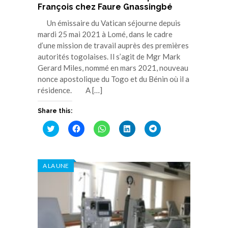
François chez Faure Gnassingbé
Un émissaire du Vatican séjourne depuis
mardi 25 mai 2021 à Lomé, dans le cadre
d’une mission de travail auprès des premières
autorités togolaises. Il s’agit de Mgr Mark
Gerard Miles, nommé en mars 2021, nouveau
nonce apostolique du Togo et du Bénin où il a
résidence. A […]
Share this:
Cliquez
Cliquez
Cliquez
Cliquez
Cliquez
pour
pour
pour
pour
pour
partager
partager
partager
partager
partager
sur
sur
sur
sur
sur
Twitter(ouvre
Facebook(ouvre
WhatsApp(ouvre
LinkedIn(ouvre
Telegram(ouvre
dans
dans
dans
dans
dans
A LA UNE
une
une
une
une
une
nouvelle
nouvelle
nouvelle
nouvelle
nouvelle
fenêtre)
fenêtre)
fenêtre)
fenêtre)
fenêtre)