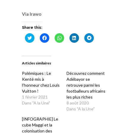
Via Irawo
Share this:
Cliquez
Cliquez
Cliquez
Cliquez
Cliquez
pour
pour
pour
pour
pour
partager
partager
partager
partager
partager
sur
sur
sur
sur
sur
Twitter(ouvre
Facebook(ouvre
WhatsApp(ouvre
LinkedIn(ouvre
Telegram(ouvre
dans
dans
dans
dans
dans
une
une
une
une
une
Articles similaires
nouvelle
nouvelle
nouvelle
nouvelle
nouvelle
fenêtre)
fenêtre)
fenêtre)
fenêtre)
fenêtre)
Polémiques : Le
Découvrez comment
Kenté mis à
Adébayor se
l’honneur chez Louis
retrouve parmi les
Vuitton !
footballeurs africains
1 février 2021
les plus riches
Dans "A la Une"
8 août 2020
Dans "A la Une"
[INFOGRAPHIE] Le
cube Maggi et la
colonisation des