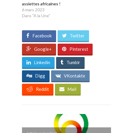
assiettes africaines !
6 mars 2023
Dans "A la Une"
Facebook
Twitter
Google+
Pinterest
Linkedin
Tumblr
Digg
VKontakte
Reddit
Mail