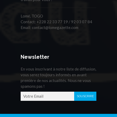
Lomé, TOGO
Contact:
+228 22 33 77 19 / 92 03 07 84
Email:
contact@lomegazette.com
Newsletter
En vous inscrivant à notre liste de diffusion,
vous serez toujours informés en avant
première de nos actualités. Nous ne vous
spamons pas !