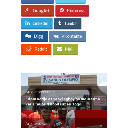
Google+
Pinterest
Linkedin
Tumblr
Digg
VKontakte
Reddit
Mail
Article précedent
Edem Kodjo et Yaovi Agboyibo meurent à
Paris faute d’hôpitaux au Togo
Article suivant