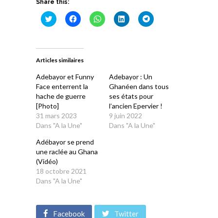
Share this:
Cliquez
Cliquez
Cliquez
Cliquez
Cliquez
pour
pour
pour
pour
pour
partager
partager
partager
partager
partager
sur
sur
sur
sur
sur
Twitter(ouvre
Facebook(ouvre
WhatsApp(ouvre
LinkedIn(ouvre
Telegram(ouvre
dans
dans
dans
dans
dans
une
une
une
une
une
Articles similaires
nouvelle
nouvelle
nouvelle
nouvelle
nouvelle
fenêtre)
fenêtre)
fenêtre)
fenêtre)
fenêtre)
Adebayor et Funny
Adebayor : Un
Face enterrent la
Ghanéen dans tous
hache de guerre
ses états pour
[Photo]
l’ancien Epervier !
31 mars 2023
9 juin 2022
Dans "A la Une"
Dans "A la Une"
Adébayor se prend
une raclée au Ghana
(Vidéo)
18 octobre 2021
Dans "A la Une"
Facebook
Twitter