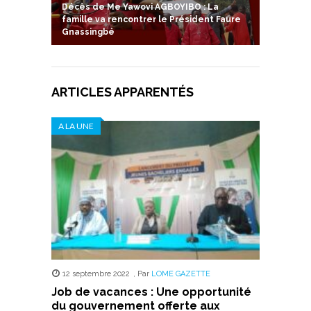
Décès de Me Yawovi AGBOYIBO : La
famille va rencontrer le Président Faure
Gnassingbé
ARTICLES APPARENTÉS
A LA UNE
12 septembre 2022
,
Par
LOME GAZETTE
Job de vacances : Une opportunité
du gouvernement offerte aux