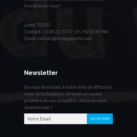
travail pour vous !
Lomé, TOGO
Contact:
+228 22 33 77 19 / 92 03 07 84
Email:
contact@lomegazette.com
Newsletter
En vous inscrivant à notre liste de diffusion,
vous serez toujours informés en avant
première de nos actualités. Nous ne vous
spamons pas !