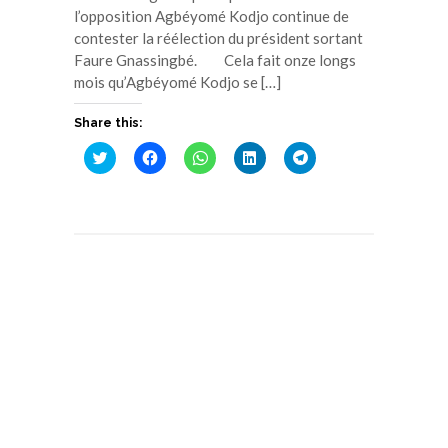
l’opposition Agbéyomé Kodjo continue de
contester la réélection du président sortant
Faure Gnassingbé. Cela fait onze longs
mois qu’Agbéyomé Kodjo se […]
Share this:
Cliquez
Cliquez
Cliquez
Cliquez
Cliquez
pour
pour
pour
pour
pour
partager
partager
partager
partager
partager
sur
sur
sur
sur
sur
Twitter(ouvre
Facebook(ouvre
WhatsApp(ouvre
LinkedIn(ouvre
Telegram(ouvre
dans
dans
dans
dans
dans
une
une
une
une
une
nouvelle
nouvelle
nouvelle
nouvelle
nouvelle
fenêtre)
fenêtre)
fenêtre)
fenêtre)
fenêtre)