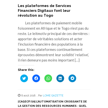
Les plateformes de Services
Financiers Digitaux font leur
révolution au Togo
Les plateformes de paiement mobile
foisonnent en Afrique et le Togo n’est pas du
reste. Le leitmotiv principal de ces dernières :
apporter de véritables solutions et acter
l’inclusion financière des populations à la
base. Si ces plateformes continuellement
éprouvées démontrent leur solidité ‘relative’,
il n’en demeure pas moins important […]
Share this:
Cliquez
Cliquez
Cliquez
Cliquez
Cliquez
pour
pour
pour
pour
pour
partager
partager
partager
partager
partager
sur
sur
sur
sur
sur
Twitter(ouvre
Facebook(ouvre
WhatsApp(ouvre
LinkedIn(ouvre
Telegram(ouvre
dans
dans
dans
dans
dans
8 août 2018
,
Par
LOME GAZETTE
une
une
une
une
une
nouvelle
nouvelle
nouvelle
nouvelle
nouvelle
[CAGECFI SA] L’AUTOMATISATION CROISSANTE DE
fenêtre)
fenêtre)
fenêtre)
fenêtre)
fenêtre)
LA GESTION DES RESSOURCES HUMAINES : QUEL