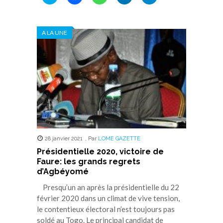
pour
pour
pour
pour
pour
partager
partager
partager
partager
partager
sur
sur
sur
sur
sur
Twitter(ouvre
Facebook(ouvre
WhatsApp(ouvre
LinkedIn(ouvre
Telegram(ouvre
dans
dans
dans
dans
dans
A LA UNE
une
une
une
une
une
nouvelle
nouvelle
nouvelle
nouvelle
nouvelle
fenêtre)
fenêtre)
fenêtre)
fenêtre)
fenêtre)
28 janvier 2021
,
Par
LOME GAZETTE
Présidentielle 2020, victoire de
Faure: les grands regrets
d’Agbéyomé
Presqu’un an après la présidentielle du 22
février 2020 dans un climat de vive tension,
le contentieux électoral n’est toujours pas
soldé au Togo. Le principal candidat de