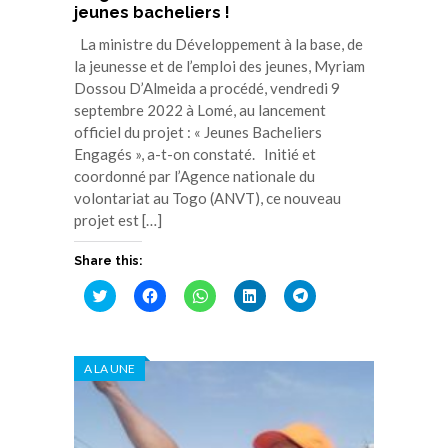
jeunes bacheliers !
La ministre du Développement à la base, de
la jeunesse et de l’emploi des jeunes, Myriam
Dossou D’Almeida a procédé, vendredi 9
septembre 2022 à Lomé, au lancement
officiel du projet : « Jeunes Bacheliers
Engagés », a-t-on constaté. Initié et
coordonné par l’Agence nationale du
volontariat au Togo (ANVT), ce nouveau
projet est […]
Share this:
Cliquez
Cliquez
Cliquez
Cliquez
Cliquez
pour
pour
pour
pour
pour
partager
partager
partager
partager
partager
sur
sur
sur
sur
sur
Twitter(ouvre
Facebook(ouvre
WhatsApp(ouvre
LinkedIn(ouvre
Telegram(ouvre
dans
dans
dans
dans
dans
A LA UNE
une
une
une
une
une
nouvelle
nouvelle
nouvelle
nouvelle
nouvelle
fenêtre)
fenêtre)
fenêtre)
fenêtre)
fenêtre)