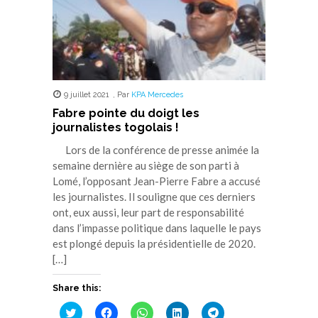
9 juillet 2021
,
Par
KPA Mercedes
Fabre pointe du doigt les
journalistes togolais !
Lors de la conférence de presse animée la
semaine dernière au siège de son parti à
Lomé, l’opposant Jean-Pierre Fabre a accusé
les journalistes. Il souligne que ces derniers
ont, eux aussi, leur part de responsabilité
dans l’impasse politique dans laquelle le pays
est plongé depuis la présidentielle de 2020.
[…]
Share this:
Cliquez
Cliquez
Cliquez
Cliquez
Cliquez