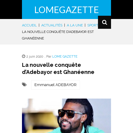
LOMEGAZETTE
ACCUEIL
|
ACTUALITÉS
|
A LA UNE
|
SPORTS
|
LA NOUVELLE CONQUÊTE D’ADEBAYOR EST
GHANÉENNE
2 juin 2020
,
Par
LOME GAZETTE
La nouvelle conquête
d’Adebayor est Ghanéenne
Emmanuel ADEBAYOR