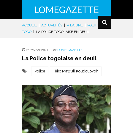
LOMEGAZETTE
ACCUEIL
|
ACTUALITÉS
|
A LA UNE
|
POLITIQUE
|
TOGO
|
LA POLICE TOGOLAISE EN DEUIL
21 février 2021
,
Par
LOME GAZETTE
La Police togolaise en deuil
Police
Têko Mawuli Koudouovoh