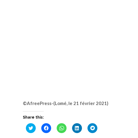
©AfreePress-(Lomé, le 21 février 2021)
Share this:
Cliquez
Cliquez
Cliquez
Cliquez
Cliquez
pour
pour
pour
pour
pour
partager
partager
partager
partager
partager