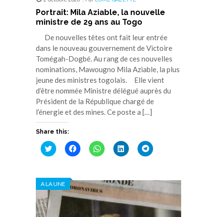
Portrait: Mila Aziable, la nouvelle
ministre de 29 ans au Togo
De nouvelles têtes ont fait leur entrée
dans le nouveau gouvernement de Victoire
Tomégah-Dogbé. Au rang de ces nouvelles
nominations, Mawougno Mila Aziable, la plus
jeune des ministres togolais. Elle vient
d’être nommée Ministre délégué auprès du
Président de la République chargé de
l’énergie et des mines. Ce poste a […]
Share this:
Cliquez
Cliquez
Cliquez
Cliquez
Cliquez
pour
pour
pour
pour
pour
partager
partager
partager
partager
partager
sur
sur
sur
sur
sur
Twitter(ouvre
Facebook(ouvre
WhatsApp(ouvre
LinkedIn(ouvre
Telegram(ouvre
dans
dans
dans
dans
dans
A LA UNE
une
une
une
une
une
nouvelle
nouvelle
nouvelle
nouvelle
nouvelle
fenêtre)
fenêtre)
fenêtre)
fenêtre)
fenêtre)