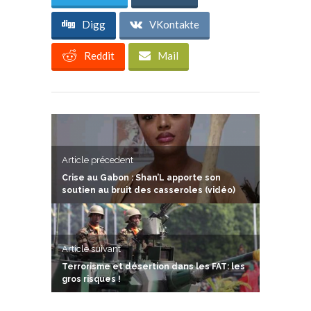
Digg
VKontakte
Reddit
Mail
Article précedent
Crise au Gabon : Shan’L apporte son
soutien au bruit des casseroles (vidéo)
Article suivant
Terrorisme et désertion dans les FAT: les
gros risques !