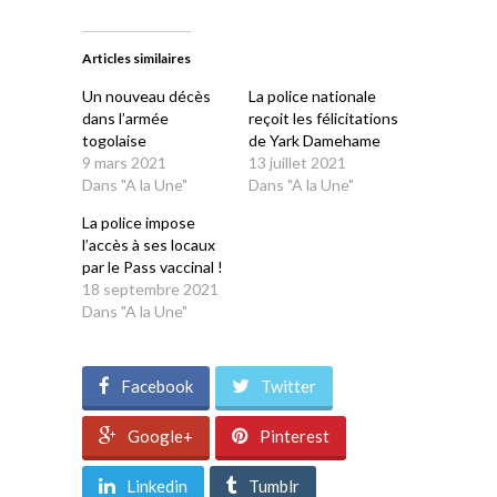
sur
sur
sur
sur
sur
Twitter(ouvre
Facebook(ouvre
WhatsApp(ouvre
LinkedIn(ouvre
Telegram(ouvre
dans
dans
dans
dans
dans
une
une
une
une
une
Articles similaires
nouvelle
nouvelle
nouvelle
nouvelle
nouvelle
fenêtre)
fenêtre)
fenêtre)
fenêtre)
fenêtre)
Un nouveau décès
La police nationale
dans l’armée
reçoit les félicitations
togolaise
de Yark Damehame
9 mars 2021
13 juillet 2021
Dans "A la Une"
Dans "A la Une"
La police impose
l’accès à ses locaux
par le Pass vaccinal !
18 septembre 2021
Dans "A la Une"
Facebook
Twitter
Google+
Pinterest
Linkedin
Tumblr