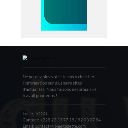
Ne perdez plus votre temps à chercher
l'information sur plusieurs sites
d'actualités. Nous faisons désormais ce
travail pour vous !
Lomé, TOGO
Contact:
+228 22 33 77 19 / 92 03 07 84
Email:
contact@lomegazette.com