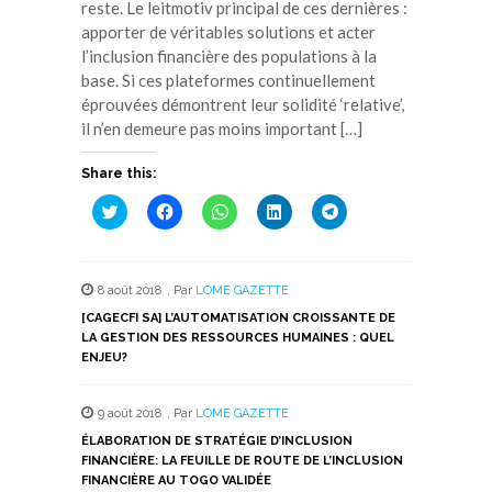
reste. Le leitmotiv principal de ces dernières :
apporter de véritables solutions et acter
l’inclusion financière des populations à la
base. Si ces plateformes continuellement
éprouvées démontrent leur solidité ‘relative’,
il n’en demeure pas moins important […]
Share this:
Cliquez
Cliquez
Cliquez
Cliquez
Cliquez
pour
pour
pour
pour
pour
partager
partager
partager
partager
partager
sur
sur
sur
sur
sur
Twitter(ouvre
Facebook(ouvre
WhatsApp(ouvre
LinkedIn(ouvre
Telegram(ouvre
dans
dans
dans
dans
dans
8 août 2018
,
Par
LOME GAZETTE
une
une
une
une
une
nouvelle
nouvelle
nouvelle
nouvelle
nouvelle
[CAGECFI SA] L’AUTOMATISATION CROISSANTE DE
fenêtre)
fenêtre)
fenêtre)
fenêtre)
fenêtre)
LA GESTION DES RESSOURCES HUMAINES : QUEL
ENJEU?
9 août 2018
,
Par
LOME GAZETTE
ÉLABORATION DE STRATÉGIE D’INCLUSION
FINANCIÈRE: LA FEUILLE DE ROUTE DE L’INCLUSION
FINANCIÈRE AU TOGO VALIDÉE