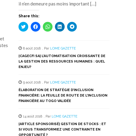
il n’en demeure pas moins important […]
Share this:
Cliquez
Cliquez
Cliquez
Cliquez
Cliquez
pour
pour
pour
pour
pour
partager
partager
partager
partager
partager
sur
sur
sur
sur
sur
 et
Twitter(ouvre
Facebook(ouvre
WhatsApp(ouvre
LinkedIn(ouvre
Telegram(ouvre
stes
dans
dans
dans
dans
dans
8 août 2018
,
Par
LOME GAZETTE
une
une
une
une
une
nouvelle
nouvelle
nouvelle
nouvelle
nouvelle
[CAGECFI SA] L’AUTOMATISATION CROISSANTE DE
fenêtre)
fenêtre)
fenêtre)
fenêtre)
fenêtre)
LA GESTION DES RESSOURCES HUMAINES : QUEL
ENJEU?
9 août 2018
,
Par
LOME GAZETTE
ÉLABORATION DE STRATÉGIE D’INCLUSION
FINANCIÈRE: LA FEUILLE DE ROUTE DE L’INCLUSION
FINANCIÈRE AU TOGO VALIDÉE
14 août 2018
,
Par
LOME GAZETTE
[ARTICLE SPONSORISÉ] GESTION DE STOCKS : ET
SI VOUS TRANSFORMIEZ UNE CONTRAINTE EN
OPPORTUNITÉ ?