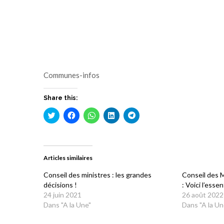
Communes-infos
Share this:
Cliquez
Cliquez
Cliquez
Cliquez
Cliquez
pour
pour
pour
pour
pour
partager
partager
partager
partager
partager
sur
sur
sur
sur
sur
Twitter(ouvre
Facebook(ouvre
WhatsApp(ouvre
LinkedIn(ouvre
Telegram(ouvre
dans
dans
dans
dans
dans
une
une
une
une
une
Articles similaires
nouvelle
nouvelle
nouvelle
nouvelle
nouvelle
fenêtre)
fenêtre)
fenêtre)
fenêtre)
fenêtre)
Conseil des ministres : les grandes
Conseil des 
décisions !
: Voici l’esse
24 juin 2021
26 août 2022
Dans "A la Une"
Dans "A la Un