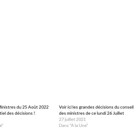
Ministres du 25 Août 2022
Voir ici les grandes décisions du conseil
ntiel des décisions !
des ministres de ce lundi 26 Juillet
27 juillet 2021
e"
Dans "A la Une"