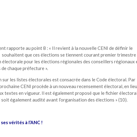
t rapporte au point 8 : « Il revient à la nouvelle CENI de définir le
souhaitent que ces élections se tiennent courant premier trimestre
ion électorale pour les élections régionales des conseillers régionaux 
s de chaque préfecture ».
sur les listes électorales est consacrée dans le Code électoral. Par
la prochaine CENI procède à un nouveau recensement électoral, en lieu
 textes en vigueur. Il est également proposé que le fichier électoral
 soit également audité avant l’organisation des élections » (10).
es vérités à l’ANC !