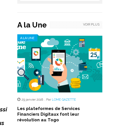
A la Une
VOIR PLUS
A LA UNE
29 janvier 2018
,
Par
LOME GAZETTE
ssi
Les plateformes de Services
Financiers Digitaux font leur
révolution au Togo
us