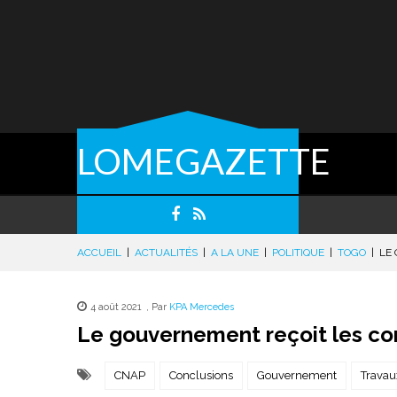
LOMEGAZETTE
ACCUEIL
|
ACTUALITÉS
|
A LA UNE
|
POLITIQUE
|
TOGO
|
LE
4 août 2021
,
Par
KPA Mercedes
Le gouvernement reçoit les con
CNAP
Conclusions
Gouvernement
Travau