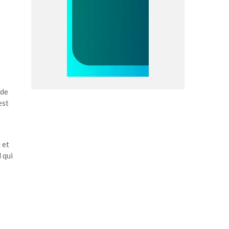
 de
est
 et
 qui