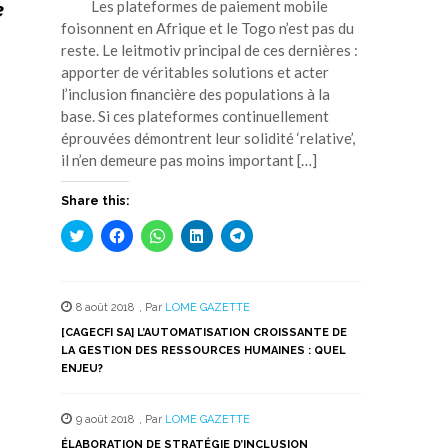
Les plateformes de paiement mobile
e
foisonnent en Afrique et le Togo n’est pas du
reste. Le leitmotiv principal de ces dernières :
apporter de véritables solutions et acter
l’inclusion financière des populations à la
base. Si ces plateformes continuellement
éprouvées démontrent leur solidité ‘relative’,
il n’en demeure pas moins important […]
Share this:
Cliquez
Cliquez
Cliquez
Cliquez
Cliquez
pour
pour
pour
pour
pour
partager
partager
partager
partager
partager
sur
sur
sur
sur
sur
Twitter(ouvre
Facebook(ouvre
WhatsApp(ouvre
LinkedIn(ouvre
Telegram(ouvre
dans
dans
dans
dans
dans
8 août 2018
,
Par
LOME GAZETTE
une
une
une
une
une
nouvelle
nouvelle
nouvelle
nouvelle
nouvelle
[CAGECFI SA] L’AUTOMATISATION CROISSANTE DE
fenêtre)
fenêtre)
fenêtre)
fenêtre)
fenêtre)
LA GESTION DES RESSOURCES HUMAINES : QUEL
ENJEU?
9 août 2018
,
Par
LOME GAZETTE
ÉLABORATION DE STRATÉGIE D’INCLUSION