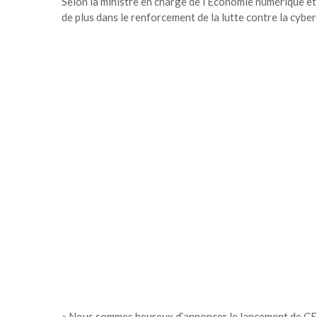
Selon la ministre en charge de l’Economie numérique et 
de plus dans le renforcement de la lutte contre la cyber
« Nous sommes heureux d’annoncer le lancement de CER