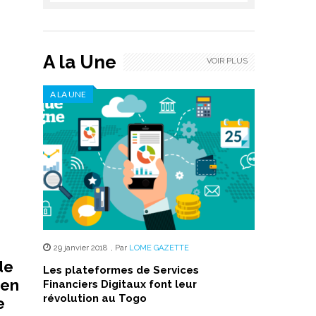
A la Une
VOIR PLUS
A LA UNE
29 janvier 2018
,
Par
LOME GAZETTE
de
Les plateformes de Services
 en
Financiers Digitaux font leur
révolution au Togo
e