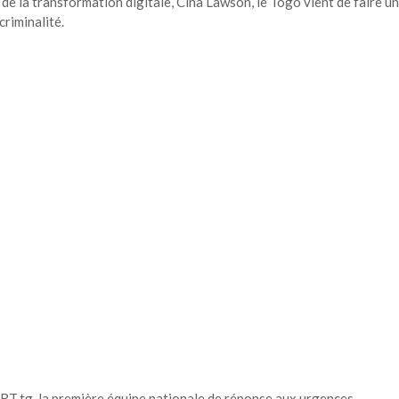
de la transformation digitale, Cina Lawson, le Togo vient de faire un
criminalité.
T.tg, la première équipe nationale de réponse aux urgences