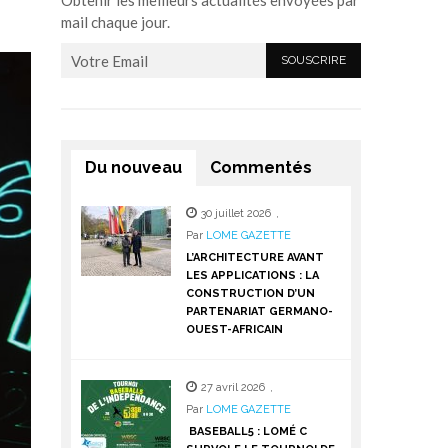
Obtenir les meilleurs actualités envoyées par
mail chaque jour.
Du nouveau
Commentés
30 juillet 2026
,
Par
LOME GAZETTE
L’ARCHITECTURE AVANT
LES APPLICATIONS : LA
CONSTRUCTION D’UN
PARTENARIAT GERMANO-
OUEST-AFRICAIN
27 avril 2026
,
Par
LOME GAZETTE
BASEBALL5 : LOMÉ C