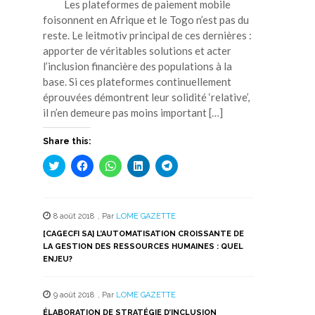
Les plateformes de paiement mobile
foisonnent en Afrique et le Togo n’est pas du
reste. Le leitmotiv principal de ces dernières :
apporter de véritables solutions et acter
l’inclusion financière des populations à la
base. Si ces plateformes continuellement
éprouvées démontrent leur solidité ‘relative’,
il n’en demeure pas moins important […]
Share this:
Cliquez
Cliquez
Cliquez
Cliquez
Cliquez
pour
pour
pour
pour
pour
partager
partager
partager
partager
partager
sur
sur
sur
sur
sur
Twitter(ouvre
Facebook(ouvre
WhatsApp(ouvre
LinkedIn(ouvre
Telegram(ouvre
dans
dans
dans
dans
dans
8 août 2018
,
Par
LOME GAZETTE
une
une
une
une
une
nouvelle
nouvelle
nouvelle
nouvelle
nouvelle
[CAGECFI SA] L’AUTOMATISATION CROISSANTE DE
fenêtre)
fenêtre)
fenêtre)
fenêtre)
fenêtre)
LA GESTION DES RESSOURCES HUMAINES : QUEL
ENJEU?
9 août 2018
,
Par
LOME GAZETTE
ÉLABORATION DE STRATÉGIE D’INCLUSION