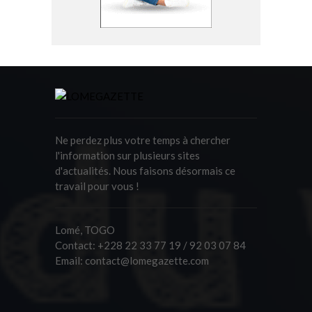
Ne perdez plus votre temps à chercher
l'information sur plusieurs sites
d'actualités. Nous faisons désormais ce
travail pour vous !
Lomé, TOGO
Contact:
+228 22 33 77 19 / 92 03 07 84
Email:
contact@lomegazette.com