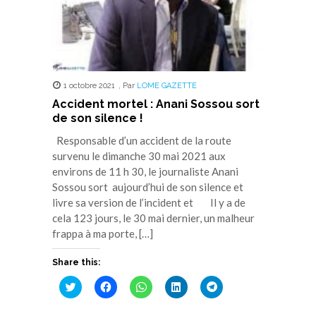
1 octobre 2021
,
Par
LOME GAZETTE
Accident mortel : Anani Sossou sort
de son silence !
Responsable d’un accident de la route
survenu le dimanche 30 mai 2021 aux
environs de 11 h 30, le journaliste Anani
Sossou sort aujourd’hui de son silence et
livre sa version de l’incident et Il y a de
cela 123 jours, le 30 mai dernier, un malheur
frappa à ma porte, […]
Share this:
Cliquez
Cliquez
Cliquez
Cliquez
Cliquez
pour
pour
pour
pour
pour
partager
partager
partager
partager
partager
sur
sur
sur
sur
sur