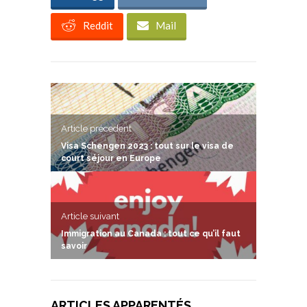
Reddit
Mail
Article précedent
Visa Schengen 2023 : tout sur le visa de
court séjour en Europe
Article suivant
Immigration au Canada : tout ce qu’il faut
savoir
ARTICLES APPARENTÉS