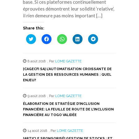
base. Si ces plateformes continuellement
éprouvées démontrent leur solidité ‘relative’,
il n’en demeure pas moins important […]
Share this:
Cliquez
Cliquez
Cliquez
Cliquez
Cliquez
pour
pour
pour
pour
pour
partager
partager
partager
partager
partager
sur
sur
sur
sur
sur
Twitter(ouvre
Facebook(ouvre
WhatsApp(ouvre
LinkedIn(ouvre
Telegram(ouvre
dans
dans
dans
dans
dans
8 août 2018
,
Par
LOME GAZETTE
une
une
une
une
une
nouvelle
nouvelle
nouvelle
nouvelle
nouvelle
[CAGECFI SA] L’AUTOMATISATION CROISSANTE DE
fenêtre)
fenêtre)
fenêtre)
fenêtre)
fenêtre)
LA GESTION DES RESSOURCES HUMAINES : QUEL
ENJEU?
9 août 2018
,
Par
LOME GAZETTE
ÉLABORATION DE STRATÉGIE D’INCLUSION
FINANCIÈRE: LA FEUILLE DE ROUTE DE L’INCLUSION
FINANCIÈRE AU TOGO VALIDÉE
14 août 2018
,
Par
LOME GAZETTE
[ARTICLE SPONSORISÉ] GESTION DE STOCKS : ET