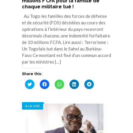
millions F CFA pour la famille de
chaque militaire tué !
Au Togo les familles des forces de défense
et de sécurité (FDS) décédées au cours des
opérations à l’intérieur du pays recevront
désormais chacune, une indemnité forfaitaire
de 10 millions FCFA. Lire aussi : Terrorisme :
Un Togolais tué dans le Sahel au Burkina-
Faso Ce montant est fixé d’un commun accord
par les ministres […]
Share this:
Cliquez
Cliquez
Cliquez
Cliquez
Cliquez
pour
pour
pour
pour
pour
partager
partager
partager
partager
partager
sur
sur
sur
sur
sur
Twitter(ouvre
Facebook(ouvre
WhatsApp(ouvre
LinkedIn(ouvre
Telegram(ouvre
dans
dans
dans
dans
dans
A LA UNE
une
une
une
une
une
nouvelle
nouvelle
nouvelle
nouvelle
nouvelle
fenêtre)
fenêtre)
fenêtre)
fenêtre)
fenêtre)