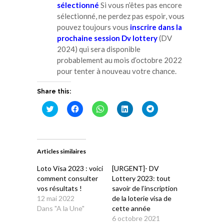
sélectionné
Si vous n’êtes pas encore
sélectionné, ne perdez pas espoir, vous
pouvez toujours vous
inscrire dans la
prochaine session Dv lottery
(DV
2024) qui sera disponible
probablement au mois d’octobre 2022
pour tenter à nouveau votre chance.
Share this:
Cliquez
Cliquez
Cliquez
Cliquez
Cliquez
pour
pour
pour
pour
pour
partager
partager
partager
partager
partager
sur
sur
sur
sur
sur
Twitter(ouvre
Facebook(ouvre
WhatsApp(ouvre
LinkedIn(ouvre
Telegram(ouvre
dans
dans
dans
dans
dans
une
une
une
une
une
Articles similaires
nouvelle
nouvelle
nouvelle
nouvelle
nouvelle
fenêtre)
fenêtre)
fenêtre)
fenêtre)
fenêtre)
Loto Visa 2023 : voici
[URGENT]- DV
comment consulter
Lottery 2023: tout
vos résultats !
savoir de l’inscription
12 mai 2022
de la loterie visa de
Dans "A la Une"
cette année
6 octobre 2021