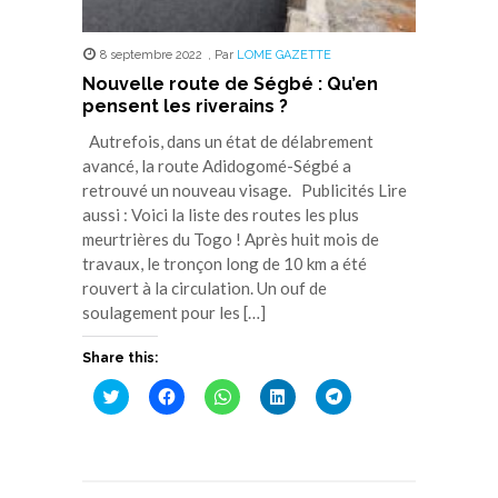
8 septembre 2022
,
Par
LOME GAZETTE
Nouvelle route de Ségbé : Qu’en
pensent les riverains ?
Autrefois, dans un état de délabrement
avancé, la route Adidogomé-Ségbé a
retrouvé un nouveau visage. Publicités Lire
aussi : Voici la liste des routes les plus
meurtrières du Togo ! Après huit mois de
travaux, le tronçon long de 10 km a été
rouvert à la circulation. Un ouf de
soulagement pour les […]
Share this:
Cliquez
Cliquez
Cliquez
Cliquez
Cliquez
pour
pour
pour
pour
pour
partager
partager
partager
partager
partager
sur
sur
sur
sur
sur
Twitter(ouvre
Facebook(ouvre
WhatsApp(ouvre
LinkedIn(ouvre
Telegram(ouvre
dans
dans
dans
dans
dans
une
une
une
une
une
nouvelle
nouvelle
nouvelle
nouvelle
nouvelle