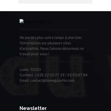
Ne perdez plus votre temps à chercher
l'information sur plusieurs sites
d'actualités. Nous faisons désormais ce
travail pour vous !
Lomé, TOGO
Contact:
+228 22 33 77 19 / 92 03 07 84
Email:
contact@lomegazette.com
Newsletter