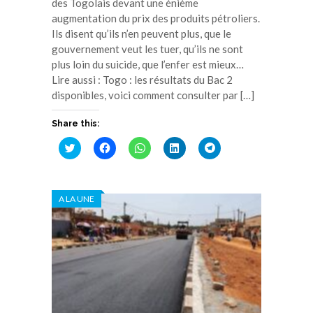
des Togolais devant une énième
augmentation du prix des produits pétroliers.
Ils disent qu’ils n’en peuvent plus, que le
gouvernement veut les tuer, qu’ils ne sont
plus loin du suicide, que l’enfer est mieux…
Lire aussi : Togo : les résultats du Bac 2
disponibles, voici comment consulter par […]
Share this:
Cliquez
Cliquez
Cliquez
Cliquez
Cliquez
pour
pour
pour
pour
pour
partager
partager
partager
partager
partager
sur
sur
sur
sur
sur
Twitter(ouvre
Facebook(ouvre
WhatsApp(ouvre
LinkedIn(ouvre
Telegram(ouvre
dans
dans
dans
dans
dans
A LA UNE
une
une
une
une
une
nouvelle
nouvelle
nouvelle
nouvelle
nouvelle
fenêtre)
fenêtre)
fenêtre)
fenêtre)
fenêtre)