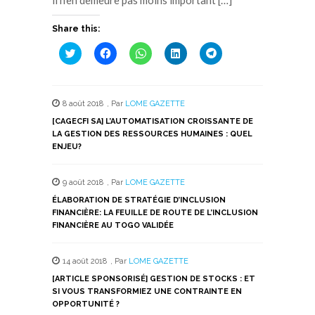
Share this:
Cliquez
Cliquez
Cliquez
Cliquez
Cliquez
pour
pour
pour
pour
pour
partager
partager
partager
partager
partager
sur
sur
sur
sur
sur
Twitter(ouvre
Facebook(ouvre
WhatsApp(ouvre
LinkedIn(ouvre
Telegram(ouvre
dans
dans
dans
dans
dans
8 août 2018
,
Par
LOME GAZETTE
une
une
une
une
une
nouvelle
nouvelle
nouvelle
nouvelle
nouvelle
[CAGECFI SA] L’AUTOMATISATION CROISSANTE DE
fenêtre)
fenêtre)
fenêtre)
fenêtre)
fenêtre)
LA GESTION DES RESSOURCES HUMAINES : QUEL
ENJEU?
9 août 2018
,
Par
LOME GAZETTE
ÉLABORATION DE STRATÉGIE D’INCLUSION
FINANCIÈRE: LA FEUILLE DE ROUTE DE L’INCLUSION
FINANCIÈRE AU TOGO VALIDÉE
14 août 2018
,
Par
LOME GAZETTE
[ARTICLE SPONSORISÉ] GESTION DE STOCKS : ET
SI VOUS TRANSFORMIEZ UNE CONTRAINTE EN
OPPORTUNITÉ ?