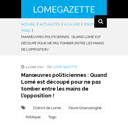
LOMEGAZETTE
ACCUEIL
|
ACTUALITÉS
|
A LA UNE
|
POLITIQUE
|
TOGO
|
MANŒUVRES POLITICIENNES : QUAND LOMÉ EST
DÉCOUPÉ POUR NE PAS TOMBER ENTRE LES MAINS
DE L’OPPOSITION !
4 juillet 2022
,
Par
LOME GAZETTE
Manœuvres politiciennes : Quand
Lomé est découpé pour ne pas
tomber entre les mains de
l’opposition !
District de Lomé
Faure Gnanssingbé
Politique
Togo