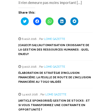
il n’en demeure pas moins important […]
Share this:
Cliquez
Cliquez
Cliquez
Cliquez
Cliquez
pour
pour
pour
pour
pour
partager
partager
partager
partager
partager
sur
sur
sur
sur
sur
Twitter(ouvre
Facebook(ouvre
WhatsApp(ouvre
LinkedIn(ouvre
Telegram(ouvre
dans
dans
dans
dans
dans
8 août 2018
,
Par
LOME GAZETTE
une
une
une
une
une
nouvelle
nouvelle
nouvelle
nouvelle
nouvelle
[CAGECFI SA] L’AUTOMATISATION CROISSANTE DE
fenêtre)
fenêtre)
fenêtre)
fenêtre)
fenêtre)
LA GESTION DES RESSOURCES HUMAINES : QUEL
ENJEU?
9 août 2018
,
Par
LOME GAZETTE
ÉLABORATION DE STRATÉGIE D’INCLUSION
FINANCIÈRE: LA FEUILLE DE ROUTE DE L’INCLUSION
FINANCIÈRE AU TOGO VALIDÉE
14 août 2018
,
Par
LOME GAZETTE
[ARTICLE SPONSORISÉ] GESTION DE STOCKS : ET
SI VOUS TRANSFORMIEZ UNE CONTRAINTE EN
OPPORTUNITÉ ?