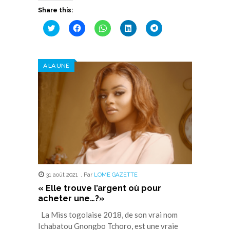
Share this:
Cliquez
Cliquez
Cliquez
Cliquez
Cliquez
pour
pour
pour
pour
pour
partager
partager
partager
partager
partager
sur
sur
sur
sur
sur
Twitter(ouvre
Facebook(ouvre
WhatsApp(ouvre
LinkedIn(ouvre
Telegram(ouvre
dans
dans
dans
dans
dans
A LA UNE
une
une
une
une
une
nouvelle
nouvelle
nouvelle
nouvelle
nouvelle
fenêtre)
fenêtre)
fenêtre)
fenêtre)
fenêtre)
31 août 2021
,
Par
LOME GAZETTE
« Elle trouve l’argent où pour
acheter une…?»
La Miss togolaise 2018, de son vrai nom
Ichabatou Gnongbo Tchoro, est une vraie