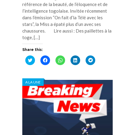
référence de la beauté, de l’éloquence et de
l’intelligence togolaise. Invitée récemment
dans l’émission “On fait d’la Télé avec les
stars”, la Miss a épaté plus d’un avec ses
chaussures. Lire aussi : Des paillettes à la
toge, […]
Share this:
Cliquez
Cliquez
Cliquez
Cliquez
Cliquez
pour
pour
pour
pour
pour
partager
partager
partager
partager
partager
sur
sur
sur
sur
sur
Twitter(ouvre
Facebook(ouvre
WhatsApp(ouvre
LinkedIn(ouvre
Telegram(ouvre
dans
dans
dans
dans
dans
A LA UNE
une
une
une
une
une
nouvelle
nouvelle
nouvelle
nouvelle
nouvelle
fenêtre)
fenêtre)
fenêtre)
fenêtre)
fenêtre)