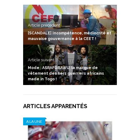
Article précedent
[SCANDALE] Incompétence, médiocrité et
mauvaise gouvernance à la CEET !
Article suivant
Mode : ASRAFOBAWU, la marque de
vêtement des fiers guerriers africains
made in Togo !
ARTICLES APPARENTÉS
A LA UNE