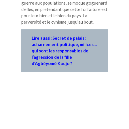
guerre aux populations, se moque goguenard
d’elles, en prétendant que cette forfaiture est
pour leur bien et le bien du pays. La
perversité et le cynisme jusqu’au bout.
Lire aussi :Secret de palais :
acharnement politique, milices…
qui sont les responsables de
l’agression de la fille
d’Agbéyomé Kodjo ?