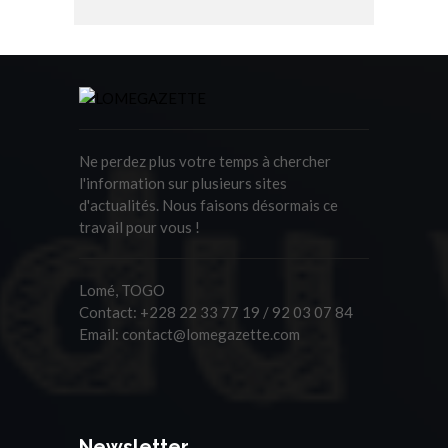
Ne perdez plus votre temps à chercher
l'information sur plusieurs sites
d'actualités. Nous faisons désormais ce
travail pour vous !
Lomé, TOGO
Contact:
+228 22 33 77 19 / 92 03 07 84
Email:
contact@lomegazette.com
Newsletter