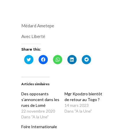
Médard Ametepe
Avec Liberté
Share this:
Cliquez
Cliquez
Cliquez
Cliquez
Cliquez
pour
pour
pour
pour
pour
partager
partager
partager
partager
partager
sur
sur
sur
sur
sur
Twitter(ouvre
Facebook(ouvre
WhatsApp(ouvre
LinkedIn(ouvre
Telegram(ouvre
dans
dans
dans
dans
dans
une
une
une
une
une
Articles similaires
nouvelle
nouvelle
nouvelle
nouvelle
nouvelle
fenêtre)
fenêtre)
fenêtre)
fenêtre)
fenêtre)
Des opposants
Mgr Kpodzro bientôt
s’annoncent dans les
de retour au Togo ?
rues de Lomé
14 mars 2023
22 novembre 2020
Dans "A la Une"
Dans "A la Une"
Foire Internationale