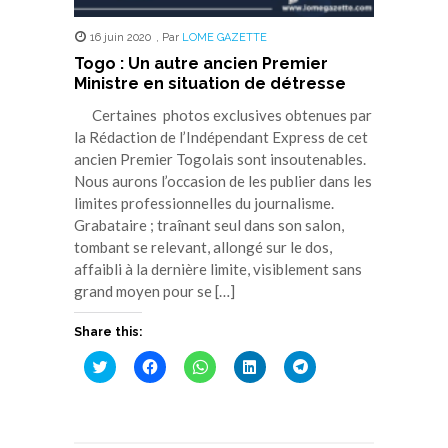
16 juin 2020
,
Par
LOME GAZETTE
Togo : Un autre ancien Premier
Ministre en situation de détresse
Certaines photos exclusives obtenues par
la Rédaction de l’Indépendant Express de cet
ancien Premier Togolais sont insoutenables.
Nous aurons l’occasion de les publier dans les
limites professionnelles du journalisme.
Grabataire ; traînant seul dans son salon,
tombant se relevant, allongé sur le dos,
affaibli à la dernière limite, visiblement sans
grand moyen pour se […]
Share this:
Cliquez
Cliquez
Cliquez
Cliquez
Cliquez
pour
pour
pour
pour
pour
partager
partager
partager
partager
partager
sur
sur
sur
sur
sur
Twitter(ouvre
Facebook(ouvre
WhatsApp(ouvre
LinkedIn(ouvre
Telegram(ouvre
dans
dans
dans
dans
dans
une
une
une
une
une