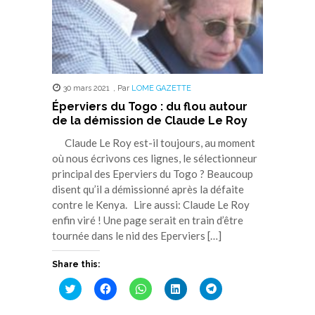
30 mars 2021
,
Par
LOME GAZETTE
Éperviers du Togo : du flou autour
de la démission de Claude Le Roy
Claude Le Roy est-il toujours, au moment
où nous écrivons ces lignes, le sélectionneur
principal des Eperviers du Togo ? Beaucoup
disent qu’il a démissionné après la défaite
contre le Kenya. Lire aussi: Claude Le Roy
enfin viré ! Une page serait en train d’être
tournée dans le nid des Eperviers […]
Share this:
Cliquez
Cliquez
Cliquez
Cliquez
Cliquez
pour
pour
pour
pour
pour
partager
partager
partager
partager
partager
sur
sur
sur
sur
sur