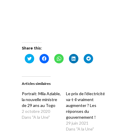
Share this:
Cliquez
Cliquez
Cliquez
Cliquez
Cliquez
pour
pour
pour
pour
pour
partager
partager
partager
partager
partager
sur
sur
sur
sur
sur
Twitter(ouvre
Facebook(ouvre
WhatsApp(ouvre
LinkedIn(ouvre
Telegram(ouvre
dans
dans
dans
dans
dans
une
une
une
une
une
Articles similaires
nouvelle
nouvelle
nouvelle
nouvelle
nouvelle
fenêtre)
fenêtre)
fenêtre)
fenêtre)
fenêtre)
Portrait: Mila Aziable,
Le prix de l’électricité
la nouvelle ministre
va-t-il vraiment
de 29 ans au Togo
augmenter ? Les
2 octobre 2020
réponses du
Dans "A la Une"
gouvernement !
29 juin 2021
Dans "A la Une"