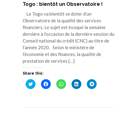
Togo : bientôt un Observatoire !
Le Togo va bientôt se doter d’un
Observatoire de la qualité des services
financiers. Le sujet est évoqué la semaine
dernière à l’occasion de la dernière session du
Conseil national du crédit (CNC) au titre de
l’année 2020. Selon le ministère de
l’économie et des finances, la qualité de
prestation de services […]
Share this:
Cliquez
Cliquez
Cliquez
Cliquez
Cliquez
pour
pour
pour
pour
pour
partager
partager
partager
partager
partager
sur
sur
sur
sur
sur
Twitter(ouvre
Facebook(ouvre
WhatsApp(ouvre
LinkedIn(ouvre
Telegram(ouvre
dans
dans
dans
dans
dans
une
une
une
une
une
nouvelle
nouvelle
nouvelle
nouvelle
nouvelle
fenêtre)
fenêtre)
fenêtre)
fenêtre)
fenêtre)