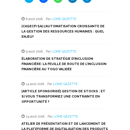
pour
pour
pour
pour
pour
partager
partager
partager
partager
partager
sur
sur
sur
sur
sur
Twitter(ouvre
Facebook(ouvre
WhatsApp(ouvre
LinkedIn(ouvre
Telegram(ouvre
dans
dans
dans
dans
dans
8 août 2018
,
Par
LOME GAZETTE
une
une
une
une
une
nouvelle
nouvelle
nouvelle
nouvelle
nouvelle
[CAGECFI SA] L’AUTOMATISATION CROISSANTE DE
fenêtre)
fenêtre)
fenêtre)
fenêtre)
fenêtre)
LA GESTION DES RESSOURCES HUMAINES : QUEL
ENJEU?
9 août 2018
,
Par
LOME GAZETTE
ÉLABORATION DE STRATÉGIE D’INCLUSION
FINANCIÈRE: LA FEUILLE DE ROUTE DE L’INCLUSION
FINANCIÈRE AU TOGO VALIDÉE
14 août 2018
,
Par
LOME GAZETTE
[ARTICLE SPONSORISÉ] GESTION DE STOCKS : ET
SI VOUS TRANSFORMIEZ UNE CONTRAINTE EN
OPPORTUNITÉ ?
24 août 2018
,
Par
LOME GAZETTE
ATELIER DE PRÉSENTATION ET DE LANCEMENT DE
LA PLATEFORME DE DIGITALISATION DES PRODUITS