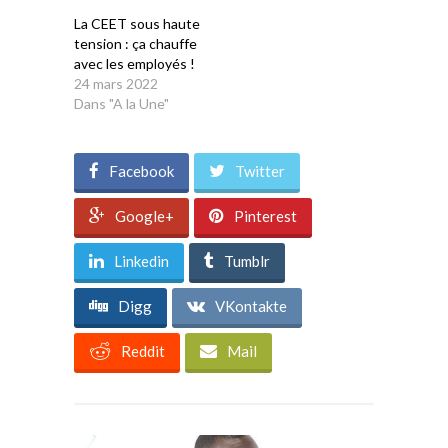
La CEET sous haute
tension : ça chauffe
avec les employés !
24 mars 2022
Dans "A la Une"
Facebook
Twitter
Google+
Pinterest
Linkedin
Tumblr
Digg
VKontakte
Reddit
Mail