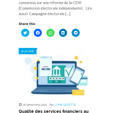
consensus sur une réforme de la CENI
(Commission électorale indépendante). Lire
aussi: Campagne électorale […]
Share this:
Cliquez
Cliquez
Cliquez
Cliquez
Cliquez
pour
pour
pour
pour
pour
partager
partager
partager
partager
partager
sur
sur
sur
sur
sur
Twitter(ouvre
Facebook(ouvre
WhatsApp(ouvre
LinkedIn(ouvre
Telegram(ouvre
dans
dans
dans
dans
dans
A LA UNE
une
une
une
une
une
nouvelle
nouvelle
nouvelle
nouvelle
nouvelle
fenêtre)
fenêtre)
fenêtre)
fenêtre)
fenêtre)
28 décembre 2020
,
Par
LOME GAZETTE
Qualité des services financiers au