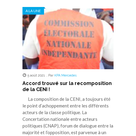
Twitter(ouvre
Facebook(ouvre
WhatsApp(ouvre
LinkedIn(ouvre
Telegram(ouvre
dans
dans
dans
dans
dans
A LA UNE
une
une
une
une
une
nouvelle
nouvelle
nouvelle
nouvelle
nouvelle
fenêtre)
fenêtre)
fenêtre)
fenêtre)
fenêtre)
5 août 2021
,
Par
KPA Mercedes
Accord trouvé sur la recomposition
de la CENI !
La composition de la CENI, a toujours été
le point d’achoppement entre les différents
acteurs de la classe politique. La
Concertation nationale entre acteurs
politiques (CNAP), forum de dialogue entre la
majorité et l’opposition, est parvenue à un