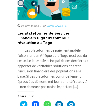
29 janvier 2018
,
Par
LOME GAZETTE
Les plateformes de Services
Financiers Digitaux font leur
révolution au Togo
Les plateformes de paiement mobile
foisonnent en Afrique et le Togo n’est pas du
reste. Le leitmotiv principal de ces dernières :
apporter de véritables solutions et acter
l’inclusion financière des populations à la
base. Si ces plateformes continuellement
éprouvées démontrent leur solidité ‘relative’,
il n’en demeure pas moins important […]
Share this:
Cliquez
Cliquez
Cliquez
Cliquez
Cliquez