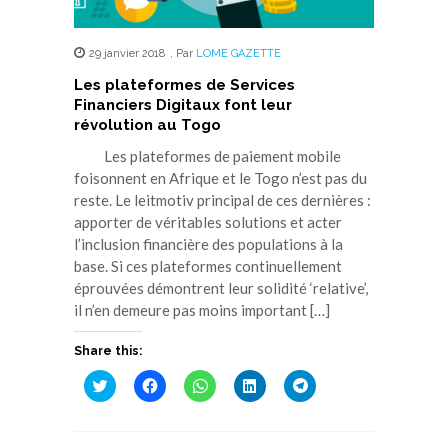
29 janvier 2018
,
Par
LOME GAZETTE
Les plateformes de Services
Financiers Digitaux font leur
révolution au Togo
Les plateformes de paiement mobile
foisonnent en Afrique et le Togo n’est pas du
reste. Le leitmotiv principal de ces dernières :
apporter de véritables solutions et acter
l’inclusion financière des populations à la
base. Si ces plateformes continuellement
éprouvées démontrent leur solidité ‘relative’,
il n’en demeure pas moins important […]
Share this:
Cliquez
Cliquez
Cliquez
Cliquez
Cliquez
pour
pour
pour
pour
pour
partager
partager
partager
partager
partager
sur
sur
sur
sur
sur
Twitter(ouvre
Facebook(ouvre
WhatsApp(ouvre
LinkedIn(ouvre
Telegram(ouvre
dans
dans
dans
dans
dans