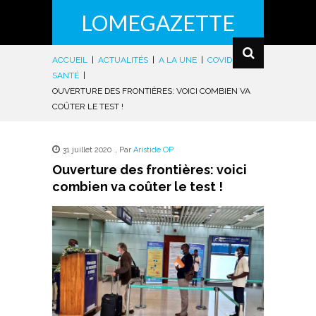
LOMEGAZETTE
ACCUEIL
|
ACTUALITÉS
|
A LA UNE
|
COVID-19
|
SANTÉ
|
OUVERTURE DES FRONTIÈRES: VOICI COMBIEN VA
COÛTER LE TEST !
31 juillet 2020
,
Par
Aristide OP
Ouverture des frontières: voici
combien va coûter le test !