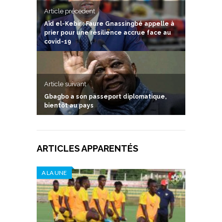
Article précedent
Aïd el-Kebir : Faure Gnassingbé appelle à
prier pour une résilience accrue face au
covid-19
Article suivant
Gbagbo a son passeport diplomatique,
bientôt au pays
ARTICLES APPARENTÉS
A LA UNE