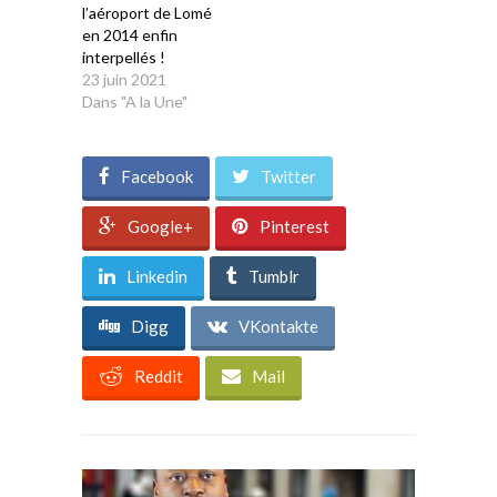
l’aéroport de Lomé
en 2014 enfin
interpellés !
23 juin 2021
Dans "A la Une"
Facebook
Twitter
Google+
Pinterest
Linkedin
Tumblr
Digg
VKontakte
Reddit
Mail