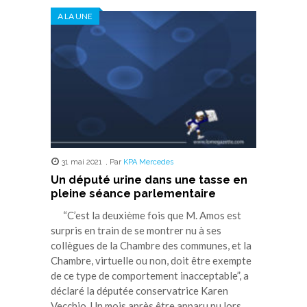
dans
dans
dans
dans
dans
A LA UNE
une
une
une
une
une
nouvelle
nouvelle
nouvelle
nouvelle
nouvelle
fenêtre)
fenêtre)
fenêtre)
fenêtre)
fenêtre)
31 mai 2021
,
Par
KPA Mercedes
Un député urine dans une tasse en
pleine séance parlementaire
“C’est la deuxième fois que M. Amos est
surpris en train de se montrer nu à ses
collègues de la Chambre des communes, et la
Chambre, virtuelle ou non, doit être exempte
de ce type de comportement inacceptable”, a
déclaré la députée conservatrice Karen
Vecchio. Un mois après être apparu nu lors