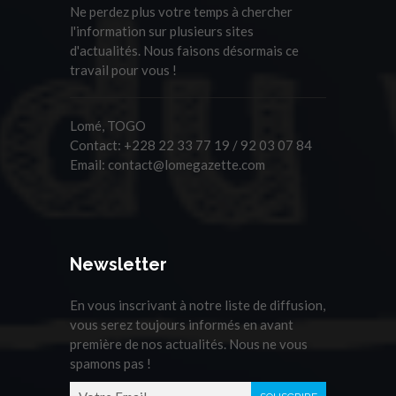
Ne perdez plus votre temps à chercher
l'information sur plusieurs sites
d'actualités. Nous faisons désormais ce
travail pour vous !
Lomé, TOGO
Contact:
+228 22 33 77 19 / 92 03 07 84
Email:
contact@lomegazette.com
Newsletter
En vous inscrivant à notre liste de diffusion,
vous serez toujours informés en avant
première de nos actualités. Nous ne vous
spamons pas !