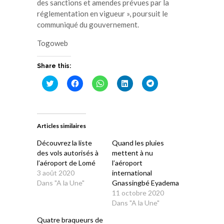
des sanctions et amendes prévues par la
réglementation en vigueur », poursuit le
communiqué du gouvernement.
Togoweb
Share this:
Cliquez
Cliquez
Cliquez
Cliquez
Cliquez
pour
pour
pour
pour
pour
partager
partager
partager
partager
partager
sur
sur
sur
sur
sur
Twitter(ouvre
Facebook(ouvre
WhatsApp(ouvre
LinkedIn(ouvre
Telegram(ouvre
dans
dans
dans
dans
dans
une
une
une
une
une
Articles similaires
nouvelle
nouvelle
nouvelle
nouvelle
nouvelle
fenêtre)
fenêtre)
fenêtre)
fenêtre)
fenêtre)
Découvrez la liste
Quand les pluies
des vols autorisés à
mettent à nu
l’aéroport de Lomé
l’aéroport
3 août 2020
international
Dans "A la Une"
Gnassingbé Eyadema
11 octobre 2020
Dans "A la Une"
Quatre braqueurs de