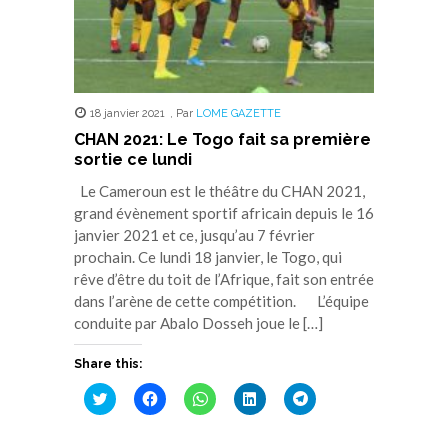
18 janvier 2021
,
Par
LOME GAZETTE
CHAN 2021: Le Togo fait sa première
sortie ce lundi
Le Cameroun est le théâtre du CHAN 2021,
grand évènement sportif africain depuis le 16
janvier 2021 et ce, jusqu’au 7 février
prochain. Ce lundi 18 janvier, le Togo, qui
rêve d’être du toit de l’Afrique, fait son entrée
dans l’arène de cette compétition. L’équipe
conduite par Abalo Dosseh joue le […]
Share this:
Cliquez
Cliquez
Cliquez
Cliquez
Cliquez
pour
pour
pour
pour
pour
partager
partager
partager
partager
partager
sur
sur
sur
sur
sur
Twitter(ouvre
Facebook(ouvre
WhatsApp(ouvre
LinkedIn(ouvre
Telegram(ouvre