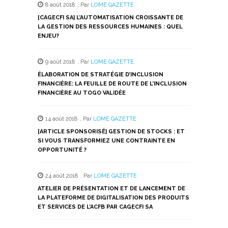
8 août 2018
,
Par
LOME GAZETTE
une
une
une
une
une
nouvelle
nouvelle
nouvelle
nouvelle
nouvelle
[CAGECFI SA] L’AUTOMATISATION CROISSANTE DE
fenêtre)
fenêtre)
fenêtre)
fenêtre)
fenêtre)
LA GESTION DES RESSOURCES HUMAINES : QUEL
ENJEU?
9 août 2018
,
Par
LOME GAZETTE
ÉLABORATION DE STRATÉGIE D’INCLUSION
FINANCIÈRE: LA FEUILLE DE ROUTE DE L’INCLUSION
FINANCIÈRE AU TOGO VALIDÉE
14 août 2018
,
Par
LOME GAZETTE
[ARTICLE SPONSORISÉ] GESTION DE STOCKS : ET
SI VOUS TRANSFORMIEZ UNE CONTRAINTE EN
OPPORTUNITÉ ?
24 août 2018
,
Par
LOME GAZETTE
ATELIER DE PRÉSENTATION ET DE LANCEMENT DE
LA PLATEFORME DE DIGITALISATION DES PRODUITS
ET SERVICES DE L’ACFB PAR CAGECFI SA