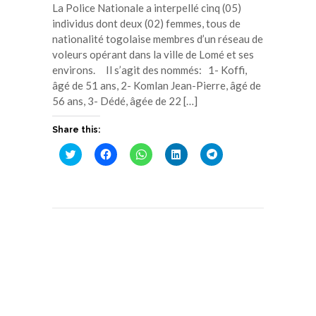
La Police Nationale a interpellé cinq (05)
individus dont deux (02) femmes, tous de
nationalité togolaise membres d’un réseau de
voleurs opérant dans la ville de Lomé et ses
environs. Il s’agit des nommés: 1- Koffi,
âgé de 51 ans, 2- Komlan Jean-Pierre, âgé de
56 ans, 3- Dédé, âgée de 22 […]
Share this:
Cliquez
Cliquez
Cliquez
Cliquez
Cliquez
pour
pour
pour
pour
pour
partager
partager
partager
partager
partager
sur
sur
sur
sur
sur
Twitter(ouvre
Facebook(ouvre
WhatsApp(ouvre
LinkedIn(ouvre
Telegram(ouvre
dans
dans
dans
dans
dans
une
une
une
une
une
nouvelle
nouvelle
nouvelle
nouvelle
nouvelle
fenêtre)
fenêtre)
fenêtre)
fenêtre)
fenêtre)