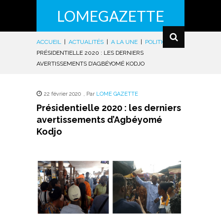
LOMEGAZETTE
ACCUEIL
|
ACTUALITÉS
|
A LA UNE
|
POLITIQUE
|
PRÉSIDENTIELLE 2020 : LES DERNIERS
AVERTISSEMENTS D’AGBÉYOMÉ KODJO
22 février 2020
,
Par
LOME GAZETTE
Présidentielle 2020 : les derniers
avertissements d’Agbéyomé
Kodjo