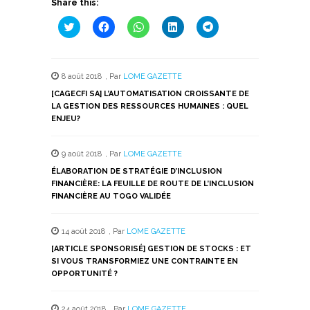
Share this:
Cliquez
Cliquez
Cliquez
Cliquez
Cliquez
pour
pour
pour
pour
pour
partager
partager
partager
partager
partager
sur
sur
sur
sur
sur
Twitter(ouvre
Facebook(ouvre
WhatsApp(ouvre
LinkedIn(ouvre
Telegram(ouvre
dans
dans
dans
dans
dans
8 août 2018
,
Par
LOME GAZETTE
une
une
une
une
une
nouvelle
nouvelle
nouvelle
nouvelle
nouvelle
[CAGECFI SA] L’AUTOMATISATION CROISSANTE DE
fenêtre)
fenêtre)
fenêtre)
fenêtre)
fenêtre)
LA GESTION DES RESSOURCES HUMAINES : QUEL
ENJEU?
9 août 2018
,
Par
LOME GAZETTE
ÉLABORATION DE STRATÉGIE D’INCLUSION
FINANCIÈRE: LA FEUILLE DE ROUTE DE L’INCLUSION
FINANCIÈRE AU TOGO VALIDÉE
14 août 2018
,
Par
LOME GAZETTE
[ARTICLE SPONSORISÉ] GESTION DE STOCKS : ET
SI VOUS TRANSFORMIEZ UNE CONTRAINTE EN
OPPORTUNITÉ ?
24 août 2018
,
Par
LOME GAZETTE