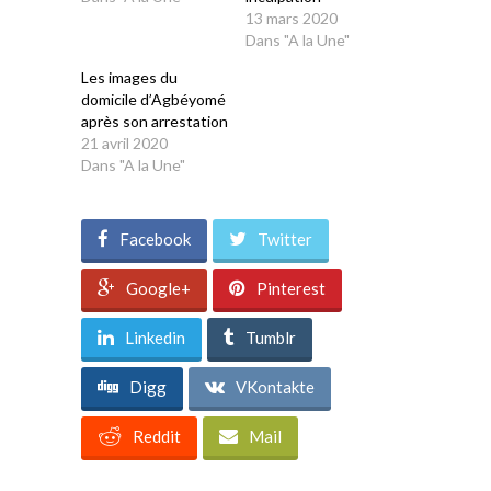
13 mars 2020
Dans "A la Une"
Les images du
domicile d’Agbéyomé
après son arrestation
21 avril 2020
Dans "A la Une"
Facebook
Twitter
Google+
Pinterest
Linkedin
Tumblr
Digg
VKontakte
Reddit
Mail