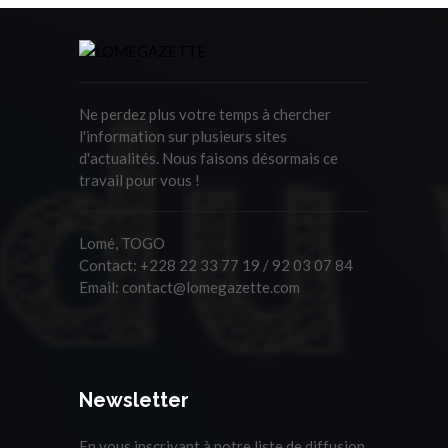
Ne perdez plus votre temps à chercher
l'information sur plusieurs sites
d'actualités. Nous faisons désormais ce
travail pour vous !
Lomé, TOGO
Contact:
+228 22 33 77 19 / 92 03 07 84
Email:
contact@lomegazette.com
Newsletter
En vous inscrivant à notre liste de diffusion,