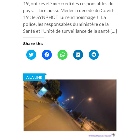
19, ont révélé mercredi des responsables du
pays. Lire aussi: Médecin décédé du Covid-
19 : le SYNPHOT lui rend hommage ! La
police, les responsables du ministère de la
Santé et l’Unité de surveillance de la santé […]
Share this:
Cliquez
Cliquez
Cliquez
Cliquez
Cliquez
pour
pour
pour
pour
pour
partager
partager
partager
partager
partager
sur
sur
sur
sur
sur
Twitter(ouvre
Facebook(ouvre
WhatsApp(ouvre
LinkedIn(ouvre
Telegram(ouvre
dans
dans
dans
dans
dans
A LA UNE
une
une
une
une
une
nouvelle
nouvelle
nouvelle
nouvelle
nouvelle
fenêtre)
fenêtre)
fenêtre)
fenêtre)
fenêtre)