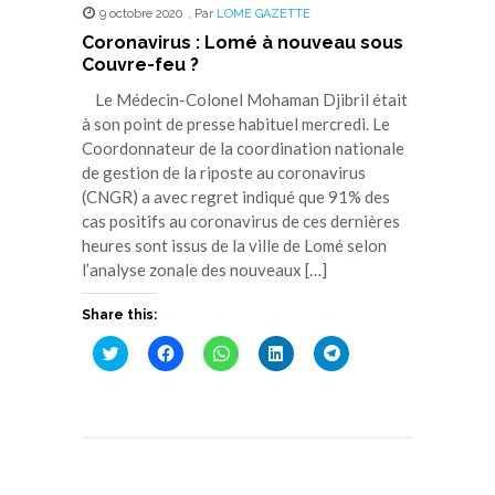
9 octobre 2020
,
Par
LOME GAZETTE
Coronavirus : Lomé à nouveau sous
Couvre-feu ?
Le Médecin-Colonel Mohaman Djibril était
à son point de presse habituel mercredi. Le
Coordonnateur de la coordination nationale
de gestion de la riposte au coronavirus
(CNGR) a avec regret indiqué que 91% des
cas positifs au coronavirus de ces dernières
heures sont issus de la ville de Lomé selon
l’analyse zonale des nouveaux […]
Share this:
Cliquez
Cliquez
Cliquez
Cliquez
Cliquez
pour
pour
pour
pour
pour
partager
partager
partager
partager
partager
sur
sur
sur
sur
sur
Twitter(ouvre
Facebook(ouvre
WhatsApp(ouvre
LinkedIn(ouvre
Telegram(ouvre
dans
dans
dans
dans
dans
une
une
une
une
une
nouvelle
nouvelle
nouvelle
nouvelle
nouvelle
fenêtre)
fenêtre)
fenêtre)
fenêtre)
fenêtre)