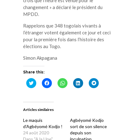
crois que l’heure est venue pour le
changement » a déclaré le président du
MPDD.
Rappelons que 348 togolais vivants à
l’étranger votent également ce jour et ceci
pour la première fois dans l’histoire des
élections au Togo.
Simon Akpagana
Share this:
Cliquez
Cliquez
Cliquez
Cliquez
Cliquez
pour
pour
pour
pour
pour
partager
partager
partager
partager
partager
sur
sur
sur
sur
sur
Twitter(ouvre
Facebook(ouvre
WhatsApp(ouvre
LinkedIn(ouvre
Telegram(ouvre
dans
dans
dans
dans
dans
une
une
une
une
une
Articles similaires
nouvelle
nouvelle
nouvelle
nouvelle
nouvelle
fenêtre)
fenêtre)
fenêtre)
fenêtre)
fenêtre)
Le maquis
Agbéyomé Kodjo
d’Agbéyomé Kodjo !
sort de son silence
24 août 2020
depuis son
Dans "A la Une"
inculpation