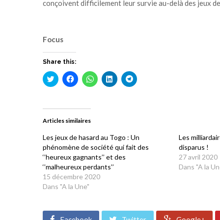
conçoivent difficilement leur survie au-delà des jeux de
Focus
Share this:
Cliquez
Cliquez
Cliquez
Cliquez
Cliquez
pour
pour
pour
pour
pour
partager
partager
partager
partager
partager
sur
sur
sur
sur
sur
Twitter(ouvre
Facebook(ouvre
WhatsApp(ouvre
LinkedIn(ouvre
Telegram(ouvre
dans
dans
dans
dans
dans
une
une
une
une
une
Articles similaires
nouvelle
nouvelle
nouvelle
nouvelle
nouvelle
fenêtre)
fenêtre)
fenêtre)
fenêtre)
fenêtre)
Les jeux de hasard au Togo : Un
Les milliardai
phénomène de société qui fait des
disparus !
‘’heureux gagnants’’ et des
27 avril 2020
‘’malheureux perdants’’
Dans "A la Un
15 décembre 2020
Dans "A la Une"
Facebook
Twitter
Google+