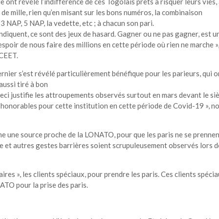
 ont révélé l’indifférence de ces Togolais prêts à risquer leurs vies,
de mille, rien qu’en misant sur les bons numéros, la combinaison
3 NAP, 5 NAP, la vedette, etc ; à chacun son pari.
ndiquent, ce sont des jeux de hasard. Gagner ou ne pas gagner, est u
spoir de nous faire des millions en cette période où rien ne marche »
 CEET.
nier s’est révélé particulièrement bénéfique pour les parieurs, qui o
aussi tiré à bon
ci justifie les attroupements observés surtout en mars devant le si
honorables pour cette institution en cette période de Covid-19 », n
orme une source proche de la LONATO, pour que les paris ne se prenne
ale et autres gestes barrières soient scrupuleusement observés lors d
ires », les clients spéciaux, pour prendre les paris. Ces clients spécia
ATO pour la prise des paris.