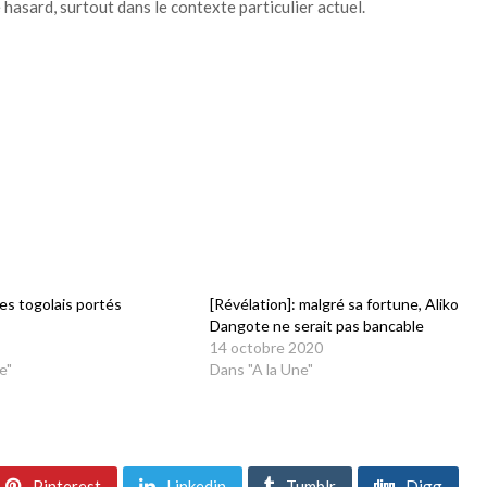
 hasard, surtout dans le contexte particulier actuel.
res togolais portés
[Révélation]: malgré sa fortune, Aliko
Dangote ne serait pas bancable
14 octobre 2020
e"
Dans "A la Une"
Pinterest
Linkedin
Tumblr
Digg