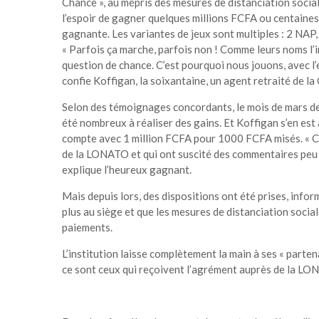
Chance », au mépris des mesures de distanciation sociale
l’espoir de gagner quelques millions FCFA ou centaines 
gagnante. Les variantes de jeux sont multiples : 2 NAP, 
« Parfois ça marche, parfois non ! Comme leurs noms l’i
question de chance. C’est pourquoi nous jouons, avec l’e
confie Koffigan, la soixantaine, un agent retraité de la
Selon des témoignages concordants, le mois de mars der
été nombreux à réaliser des gains. Et Koffigan s’en est 
compte avec 1 million FCFA pour 1000 FCFA misés. « Ce
de la LONATO et qui ont suscité des commentaires peu 
explique l’heureux gagnant.
Mais depuis lors, des dispositions ont été prises, inf
plus au siège et que les mesures de distanciation soci
paiements.
L’institution laisse complètement la main à ses « partena
ce sont ceux qui reçoivent l’agrément auprès de la LON