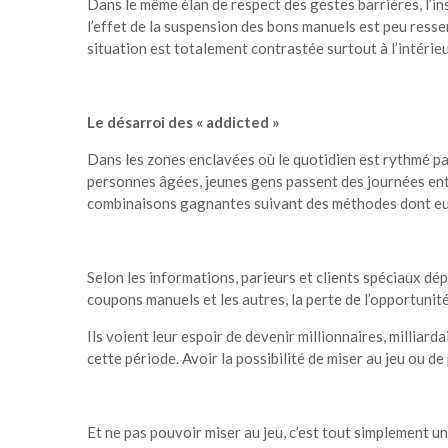
Dans le même élan de respect des gestes barrières, l’in
l’effet de la suspension des bons manuels est peu ressen
situation est totalement contrastée surtout à l’intérie
Le désarroi des « addicted »
Dans les zones enclavées où le quotidien est rythmé par 
personnes âgées, jeunes gens passent des journées ent
combinaisons gagnantes suivant des méthodes dont eux s
Selon les informations, parieurs et clients spéciaux dép
coupons manuels et les autres, la perte de l’opportunité
Ils voient leur espoir de devenir millionnaires, milliar
cette période. Avoir la possibilité de miser au jeu ou de
Et ne pas pouvoir miser au jeu, c’est tout simplement u