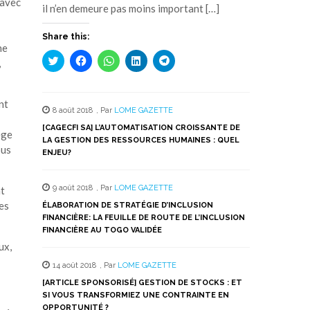
 avec
il n’en demeure pas moins important […]
Share this:
ne
Cliquez
Cliquez
Cliquez
Cliquez
Cliquez
,
pour
pour
pour
pour
pour
partager
partager
partager
partager
partager
sur
sur
sur
sur
sur
Twitter(ouvre
Facebook(ouvre
WhatsApp(ouvre
LinkedIn(ouvre
Telegram(ouvre
dans
dans
dans
dans
dans
nt
8 août 2018
,
Par
LOME GAZETTE
une
une
une
une
une
nouvelle
nouvelle
nouvelle
nouvelle
nouvelle
[CAGECFI SA] L’AUTOMATISATION CROISSANTE DE
fenêtre)
fenêtre)
fenêtre)
fenêtre)
fenêtre)
ège
LA GESTION DES RESSOURCES HUMAINES : QUEL
ous
ENJEU?
9 août 2018
,
Par
LOME GAZETTE
nt
es
ÉLABORATION DE STRATÉGIE D’INCLUSION
FINANCIÈRE: LA FEUILLE DE ROUTE DE L’INCLUSION
FINANCIÈRE AU TOGO VALIDÉE
ux,
14 août 2018
,
Par
LOME GAZETTE
[ARTICLE SPONSORISÉ] GESTION DE STOCKS : ET
SI VOUS TRANSFORMIEZ UNE CONTRAINTE EN
OPPORTUNITÉ ?