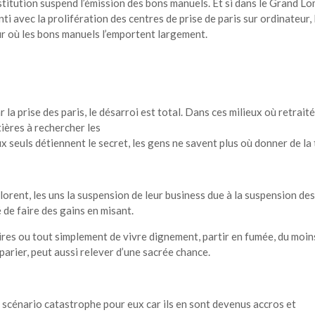
stitution suspend l’émission des bons manuels. Et si dans le Grand Lo
ti avec la prolifération des centres de prise de paris sur ordinateur, 
ur où les bons manuels l’emportent largement.
la prise des paris, le désarroi est total. Dans ces milieux où retraité
ières à rechercher les
euls détiennent le secret, les gens ne savent plus où donner de la 
lorent, les uns la suspension de leur business due à la suspension des
 de faire des gains en misant.
daires ou tout simplement de vivre dignement, partir en fumée, du moin
 parier, peut aussi relever d’une sacrée chance.
n scénario catastrophe pour eux car ils en sont devenus accros et