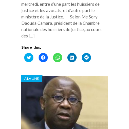
mercredi, entre d’une part les huissiers de
justice et les avocats, et d’autre part le
ministère de la Justice. Selon Me Sory
Daouda Camara, président de la Chambre
nationale des huissiers de justice, au cours
des […]
Share this:
Cliquez
Cliquez
Cliquez
Cliquez
Cliquez
pour
pour
pour
pour
pour
partager
partager
partager
partager
partager
sur
sur
sur
sur
sur
Twitter(ouvre
Facebook(ouvre
WhatsApp(ouvre
LinkedIn(ouvre
Telegram(ouvre
dans
dans
dans
dans
dans
A LA UNE
une
une
une
une
une
nouvelle
nouvelle
nouvelle
nouvelle
nouvelle
fenêtre)
fenêtre)
fenêtre)
fenêtre)
fenêtre)