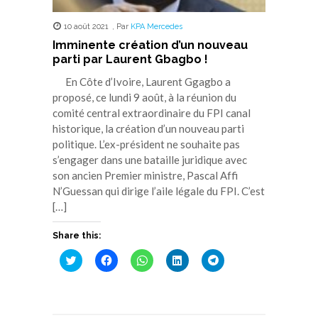
10 août 2021
,
Par
KPA Mercedes
Imminente création d’un nouveau
parti par Laurent Gbagbo !
En Côte d’Ivoire, Laurent Ggagbo a
proposé, ce lundi 9 août, à la réunion du
comité central extraordinaire du FPI canal
historique, la création d’un nouveau parti
politique. L’ex-président ne souhaite pas
s’engager dans une bataille juridique avec
son ancien Premier ministre, Pascal Affi
N’Guessan qui dirige l’aile légale du FPI. C’est
[…]
Share this:
Cliquez
Cliquez
Cliquez
Cliquez
Cliquez
pour
pour
pour
pour
pour
partager
partager
partager
partager
partager
sur
sur
sur
sur
sur
Twitter(ouvre
Facebook(ouvre
WhatsApp(ouvre
LinkedIn(ouvre
Telegram(ouvre
dans
dans
dans
dans
dans
une
une
une
une
une