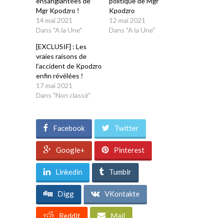
ensanglantées de
politique de Mgr
Mgr Kpodzro !
Kpodzro
14 mai 2021
12 mai 2021
Dans "A la Une"
Dans "A la Une"
[EXCLUSIF] : Les
vraies raisons de
l’accident de Kpodzro
enfin révélées !
17 mai 2021
Dans "Non classé"
Facebook
Twitter
Google+
Pinterest
Linkedin
Tumblr
Digg
VKontakte
Reddit
Mail