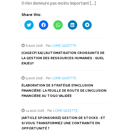
il n’en demeure pas moins important […]
Share this:
Cliquez
Cliquez
Cliquez
Cliquez
Cliquez
pour
pour
pour
pour
pour
partager
partager
partager
partager
partager
sur
sur
sur
sur
sur
Twitter(ouvre
Facebook(ouvre
WhatsApp(ouvre
LinkedIn(ouvre
Telegram(ouvre
dans
dans
dans
dans
dans
8 août 2018
,
Par
LOME GAZETTE
une
une
une
une
une
nouvelle
nouvelle
nouvelle
nouvelle
nouvelle
[CAGECFI SA] L’AUTOMATISATION CROISSANTE DE
fenêtre)
fenêtre)
fenêtre)
fenêtre)
fenêtre)
LA GESTION DES RESSOURCES HUMAINES : QUEL
ENJEU?
9 août 2018
,
Par
LOME GAZETTE
ÉLABORATION DE STRATÉGIE D’INCLUSION
FINANCIÈRE: LA FEUILLE DE ROUTE DE L’INCLUSION
FINANCIÈRE AU TOGO VALIDÉE
14 août 2018
,
Par
LOME GAZETTE
[ARTICLE SPONSORISÉ] GESTION DE STOCKS : ET
SI VOUS TRANSFORMIEZ UNE CONTRAINTE EN
OPPORTUNITÉ ?