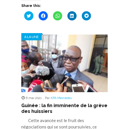
Share this:
Cliquez
Cliquez
Cliquez
Cliquez
Cliquez
pour
pour
pour
pour
pour
partager
partager
partager
partager
partager
sur
sur
sur
sur
sur
Twitter(ouvre
Facebook(ouvre
WhatsApp(ouvre
LinkedIn(ouvre
Telegram(ouvre
dans
dans
dans
dans
dans
A LA UNE
une
une
une
une
une
nouvelle
nouvelle
nouvelle
nouvelle
nouvelle
fenêtre)
fenêtre)
fenêtre)
fenêtre)
fenêtre)
6 mai 2021
,
Par
KPA Mercedes
Guinée : la fin imminente de la grève
des huissiers
Cette avancée est le fruit des
négociations qui se sont poursuivies, ce