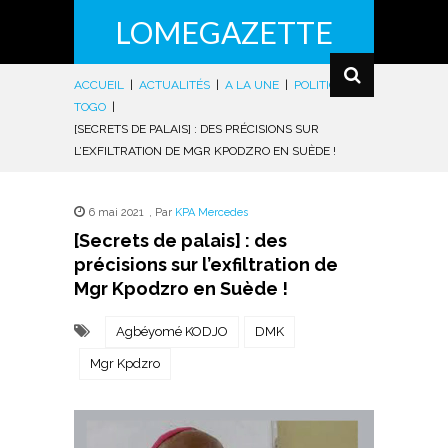
LOMEGAZETTE
ACCUEIL
|
ACTUALITÉS
|
A LA UNE
|
POLITIQUE
|
TOGO
|
[SECRETS DE PALAIS] : DES PRÉCISIONS SUR
L’EXFILTRATION DE MGR KPODZRO EN SUÈDE !
6 mai 2021
,
Par
KPA Mercedes
[Secrets de palais] : des
précisions sur l’exfiltration de
Mgr Kpodzro en Suède !
Agbéyomé KODJO
DMK
Mgr Kpdzro