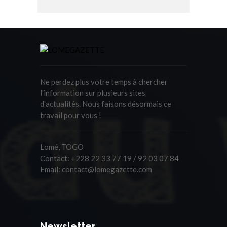
Ne perdez plus votre temps à chercher
l'information sur plusieurs sites
d'actualités. Nous faisons désormais ce
travail pour vous !
Lomé, TOGO
Contact:
+228 22 33 77 19 / 92 03 07 84
Email:
contact@lomegazette.com
Newsletter