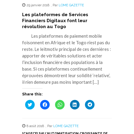
29 janvier 2018
,
Par
LOME GAZETTE
Les plateformes de Services
Financiers Digitaux font leur
révolution au Togo
Les plateformes de paiement mobile
foisonnent en Afrique et le Togo n’est pas du
reste. Le leitmotiv principal de ces dernières :
apporter de véritables solutions et acter
l’inclusion financière des populations à la
base. Si ces plateformes continuellement
éprouvées démontrent leur solidité ‘relative’,
il n’en demeure pas moins important […]
Share this:
Cliquez
Cliquez
Cliquez
Cliquez
Cliquez
pour
pour
pour
pour
pour
partager
partager
partager
partager
partager
sur
sur
sur
sur
sur
Twitter(ouvre
Facebook(ouvre
WhatsApp(ouvre
LinkedIn(ouvre
Telegram(ouvre
dans
dans
dans
dans
dans
8 août 2018
,
Par
LOME GAZETTE
une
une
une
une
une
nouvelle
nouvelle
nouvelle
nouvelle
nouvelle
[CAGECFI SA] L’AUTOMATISATION CROISSANTE DE