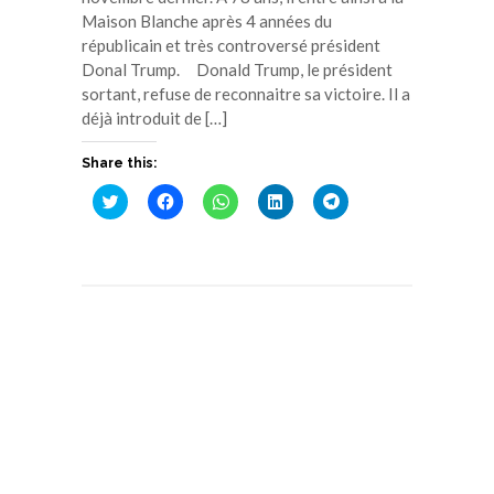
Maison Blanche après 4 années du
républicain et très controversé président
Donal Trump. Donald Trump, le président
sortant, refuse de reconnaitre sa victoire. Il a
déjà introduit de […]
Share this:
Cliquez
Cliquez
Cliquez
Cliquez
Cliquez
pour
pour
pour
pour
pour
partager
partager
partager
partager
partager
sur
sur
sur
sur
sur
Twitter(ouvre
Facebook(ouvre
WhatsApp(ouvre
LinkedIn(ouvre
Telegram(ouvre
dans
dans
dans
dans
dans
une
une
une
une
une
nouvelle
nouvelle
nouvelle
nouvelle
nouvelle
fenêtre)
fenêtre)
fenêtre)
fenêtre)
fenêtre)