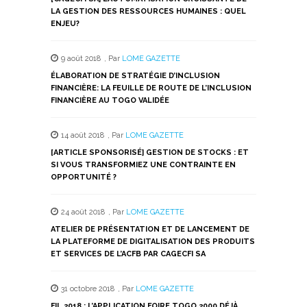
fenêtre)
fenêtre)
fenêtre)
fenêtre)
fenêtre)
LA GESTION DES RESSOURCES HUMAINES : QUEL
ENJEU?
9 août 2018
,
Par
LOME GAZETTE
ÉLABORATION DE STRATÉGIE D’INCLUSION
FINANCIÈRE: LA FEUILLE DE ROUTE DE L’INCLUSION
FINANCIÈRE AU TOGO VALIDÉE
14 août 2018
,
Par
LOME GAZETTE
[ARTICLE SPONSORISÉ] GESTION DE STOCKS : ET
SI VOUS TRANSFORMIEZ UNE CONTRAINTE EN
OPPORTUNITÉ ?
24 août 2018
,
Par
LOME GAZETTE
ATELIER DE PRÉSENTATION ET DE LANCEMENT DE
LA PLATEFORME DE DIGITALISATION DES PRODUITS
ET SERVICES DE L’ACFB PAR CAGECFI SA
31 octobre 2018
,
Par
LOME GAZETTE
FIL 2018 : L’APPLICATION FOIRE TOGO 2000 DÉJÀ