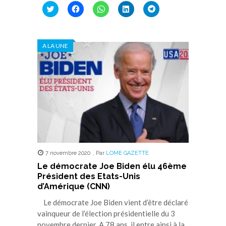
Cliquez
Cliquez
Cliquez
Cliquez
Cliquez
pour
pour
pour
pour
pour
partager
partager
partager
partager
partager
sur
sur
sur
sur
sur
Twitter(ouvre
Facebook(ouvre
WhatsApp(ouvre
LinkedIn(ouvre
Telegram(ouvre
dans
dans
dans
dans
dans
A LA UNE
une
une
une
une
une
nouvelle
nouvelle
nouvelle
nouvelle
nouvelle
fenêtre)
fenêtre)
fenêtre)
fenêtre)
fenêtre)
7 novembre 2020
,
Par
LOME GAZETTE
Le démocrate Joe Biden élu 46ème
Président des Etats-Unis
d’Amérique (CNN)
Le démocrate Joe Biden vient d’être déclaré
vainqueur de l’élection présidentielle du 3
novembre dernier. A 78 ans, il entre ainsi à la