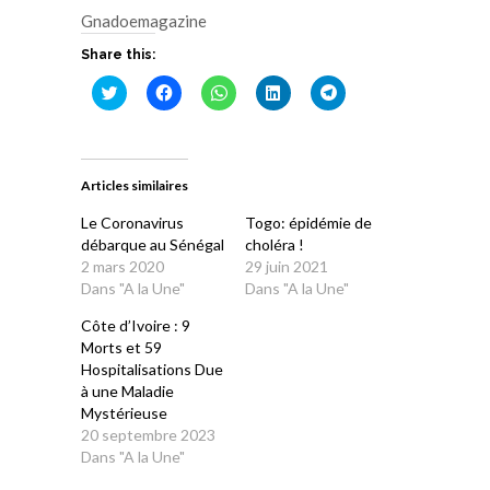
Gnadoemagazine
Share this:
Cliquez
Cliquez
Cliquez
Cliquez
Cliquez
pour
pour
pour
pour
pour
partager
partager
partager
partager
partager
sur
sur
sur
sur
sur
Twitter(ouvre
Facebook(ouvre
WhatsApp(ouvre
LinkedIn(ouvre
Telegram(ouvre
dans
dans
dans
dans
dans
une
une
une
une
une
Articles similaires
nouvelle
nouvelle
nouvelle
nouvelle
nouvelle
fenêtre)
fenêtre)
fenêtre)
fenêtre)
fenêtre)
Le Coronavirus
Togo: épidémie de
débarque au Sénégal
choléra !
2 mars 2020
29 juin 2021
Dans "A la Une"
Dans "A la Une"
Côte d’Ivoire : 9
Morts et 59
Hospitalisations Due
à une Maladie
Mystérieuse
20 septembre 2023
Dans "A la Une"