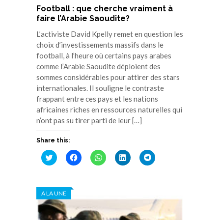
Football : que cherche vraiment à
faire l’Arabie Saoudite?
L’activiste David Kpelly remet en question les
choix d’investissements massifs dans le
football, à l’heure où certains pays arabes
comme l’Arabie Saoudite déploient des
sommes considérables pour attirer des stars
internationales. Il souligne le contraste
frappant entre ces pays et les nations
africaines riches en ressources naturelles qui
n’ont pas su tirer parti de leur […]
Share this:
Cliquez
Cliquez
Cliquez
Cliquez
Cliquez
pour
pour
pour
pour
pour
partager
partager
partager
partager
partager
sur
sur
sur
sur
sur
Twitter(ouvre
Facebook(ouvre
WhatsApp(ouvre
LinkedIn(ouvre
Telegram(ouvre
dans
dans
dans
dans
dans
A LA UNE
une
une
une
une
une
nouvelle
nouvelle
nouvelle
nouvelle
nouvelle
fenêtre)
fenêtre)
fenêtre)
fenêtre)
fenêtre)