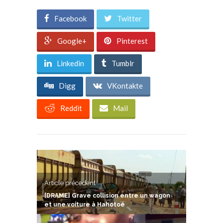
Facebook
Twitter
Google+
Pinterest
Linkedin
Tumblr
Digg
VKontakte
Reddit
Mail
Article précedent
[DRAME] Grave collision entre un wagon
et une voiture à Hahotoé