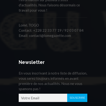
d'actualités. Nous faisons désormais ce
travail pour vous !
Lomé, TOGO
Contact:
+228 22 33 77 19 / 92 03 07 84
Email:
contact@lomegazette.com
Newsletter
En vous inscrivant à notre liste de diffusion,
vous serez toujours informés en avant
première de nos actualités. Nous ne vous
spamons pas !