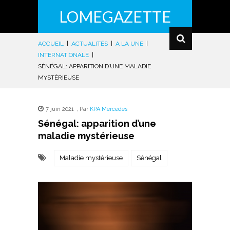
LOMEGAZETTE
ACCUEIL
|
ACTUALITÉS
|
A LA UNE
|
INTERNATIONALE
|
SÉNÉGAL: APPARITION D’UNE MALADIE
MYSTÉRIEUSE
7 juin 2021
,
Par
KPA Mercedes
Sénégal: apparition d’une
maladie mystérieuse
Maladie mystérieuse
Sénégal