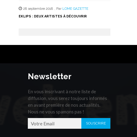
28 septembre 2018
,
Par
LOME GAZETTE
EKLIPS : DEUX ARTISTES À DÉCOUVRIR
Newsletter
En vous inscrivant à notre liste de
diffusion, vous serez toujours informés
en avant première de nos actualités.
Nous ne vous spamons pas !