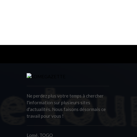
Ne perdez plus votre temps à chercher
l'information sur plusieurs sites
d'actualités. Nous faisons désormais ce
travail pour vous !
Lomé, TOGO