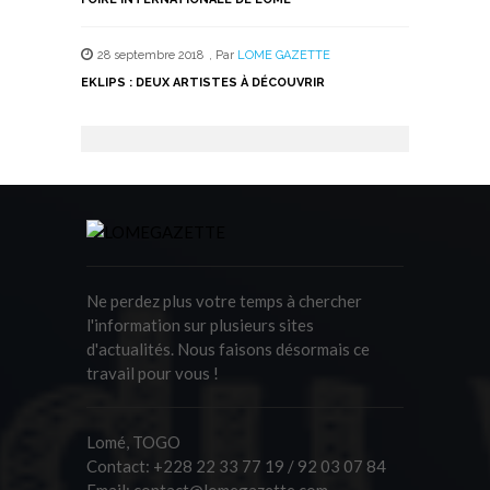
28 septembre 2018
,
Par
LOME GAZETTE
EKLIPS : DEUX ARTISTES À DÉCOUVRIR
Ne perdez plus votre temps à chercher
l'information sur plusieurs sites
d'actualités. Nous faisons désormais ce
travail pour vous !
Lomé, TOGO
Contact:
+228 22 33 77 19 / 92 03 07 84