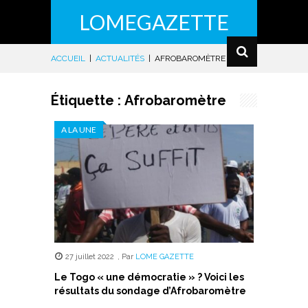
LOMEGAZETTE
ACCUEIL
|
ACTUALITÉS
|
AFROBAROMÈTRE
Étiquette :
Afrobaromètre
A LA UNE
27 juillet 2022
,
Par
LOME GAZETTE
Le Togo « une démocratie » ? Voici les
résultats du sondage d’Afrobaromètre