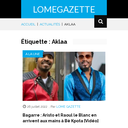
LOMEGAZETTE
ACCUEIL
|
ACTUALITÉS
|
AKLAA
Étiquette :
Aklaa
A LA UNE
26 juillet 2022
,
Par
LOME GAZETTE
Bagarre : Aristo et Raoul le Blanc en
arrivent aux mains à Bè Kpota [Vidéo]