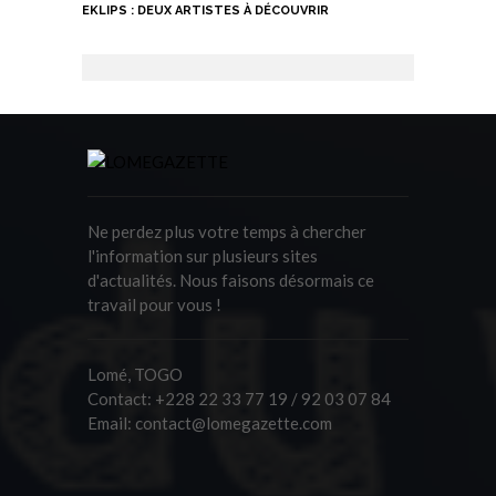
EKLIPS : DEUX ARTISTES À DÉCOUVRIR
Ne perdez plus votre temps à chercher
l'information sur plusieurs sites
d'actualités. Nous faisons désormais ce
travail pour vous !
Lomé, TOGO
Contact:
+228 22 33 77 19 / 92 03 07 84
Email:
contact@lomegazette.com