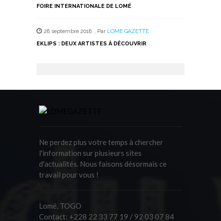
FOIRE INTERNATIONALE DE LOMÉ
28 septembre 2018
,
Par
LOME GAZETTE
EKLIPS : DEUX ARTISTES À DÉCOUVRIR
Ne perdez plus votre temps à chercher
l'information sur plusieurs sites
d'actualités. Nous faisons désormais ce
travail pour vous !
Lomé, TOGO
Contact:
+228 22 33 77 19 / 92 03 07 84