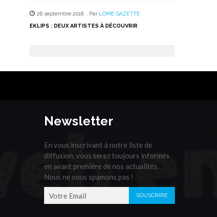
28 septembre 2018
,
Par
LOME GAZETTE
EKLIPS : DEUX ARTISTES À DÉCOUVRIR
Newsletter
En vous inscrivant à notre liste de
diffusion, vous serez toujours informés
en avant première de nos actualités.
Nous ne vous spamons pas !