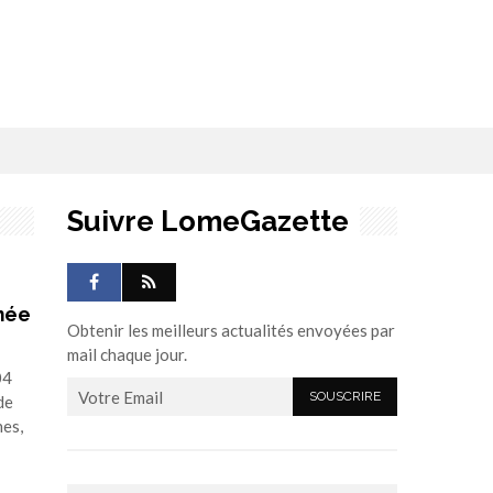
Suivre LomeGazette
rmée
Obtenir les meilleurs actualités envoyées par
mail chaque jour.
04
de
es,