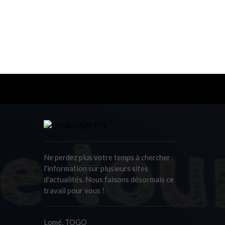
Ne perdez plus votre temps à chercher
l'information sur plusieurs sites
d'actualités. Nous faisons désormais ce
travail pour vous !
Lomé, TOGO