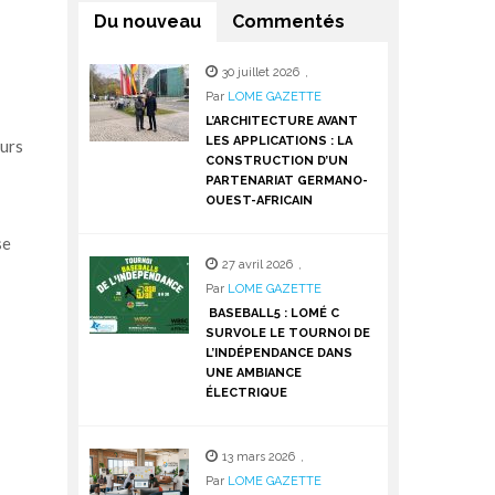
Du nouveau
Commentés
30 juillet 2026
,
Par
LOME GAZETTE
L’ARCHITECTURE AVANT
LES APPLICATIONS : LA
eurs
CONSTRUCTION D’UN
PARTENARIAT GERMANO-
OUEST-AFRICAIN
se
27 avril 2026
,
Par
LOME GAZETTE
BASEBALL5 : LOMÉ C
SURVOLE LE TOURNOI DE
L’INDÉPENDANCE DANS
UNE AMBIANCE
ÉLECTRIQUE
13 mars 2026
,
Par
LOME GAZETTE