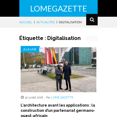
LOMEGAZETTE
ACCUEIL
|
ACTUALITÉS
|
DIGITALISATION
Étiquette :
Digitalisation
A LA UNE
30 juillet 2026
,
Par
LOME GAZETTE
L’architecture avant les applications : la
construction d’un partenariat germano-
ouest-africain