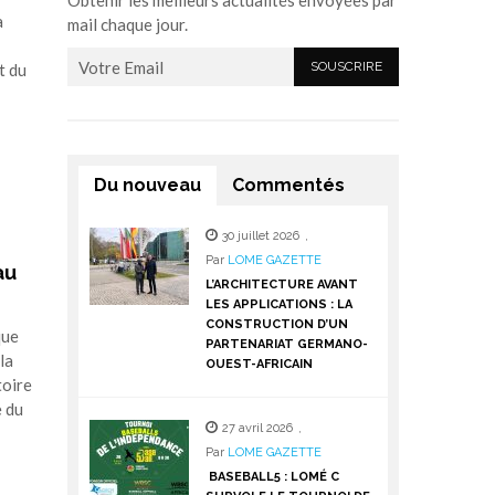
Obtenir les meilleurs actualités envoyées par
a
mail chaque jour.
t du
Du nouveau
Commentés
30 juillet 2026
,
Par
LOME GAZETTE
au
L’ARCHITECTURE AVANT
LES APPLICATIONS : LA
CONSTRUCTION D’UN
que
PARTENARIAT GERMANO-
la
OUEST-AFRICAIN
toire
e du
27 avril 2026
,
Par
LOME GAZETTE
BASEBALL5 : LOMÉ C