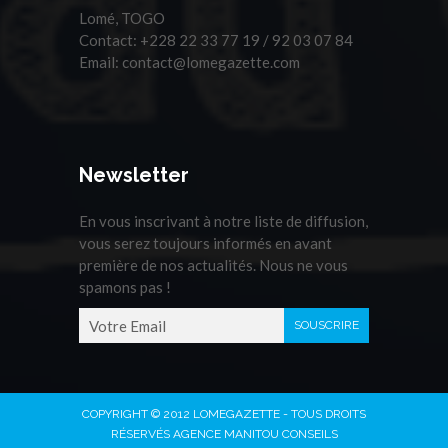
Lomé, TOGO
Contact:
+228 22 33 77 19 / 92 03 07 84
Email:
contact@lomegazette.com
Newsletter
En vous inscrivant à notre liste de diffusion,
vous serez toujours informés en avant
première de nos actualités. Nous ne vous
spamons pas !
COPYRIGHT © 2012 LOMEGAZETTE - TOUS DROITS
RÉSERVÉS AGENCE MANITOU CONSEILS