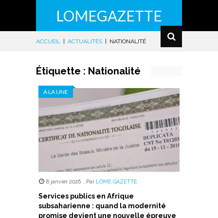
LOMEGAZETTE
ACCUEIL
|
ACTUALITÉS
|
NATIONALITÉ
Étiquette :
Nationalité
A LA UNE
8 janvier 2026
,
Par
LOME GAZETTE
Services publics en Afrique
subsaharienne : quand la modernité
promise devient une nouvelle épreuve