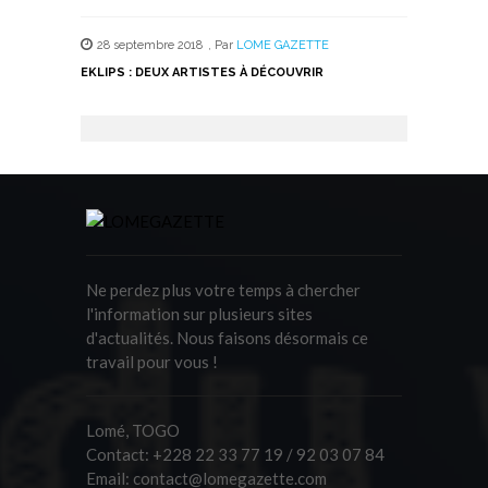
28 septembre 2018
,
Par
LOME GAZETTE
EKLIPS : DEUX ARTISTES À DÉCOUVRIR
Ne perdez plus votre temps à chercher
l'information sur plusieurs sites
d'actualités. Nous faisons désormais ce
travail pour vous !
Lomé, TOGO
Contact:
+228 22 33 77 19 / 92 03 07 84
Email:
contact@lomegazette.com