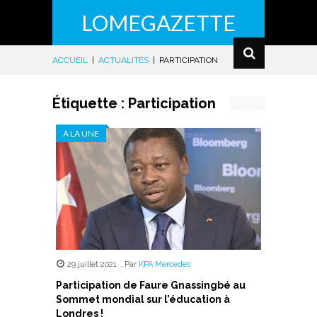
LOMEGAZETTE
ACCUEIL
|
ACTUALITÉS
|
PARTICIPATION
Étiquette :
Participation
A LA UNE
29 juillet 2021
,
Par
KPA Mercedes
Participation de Faure Gnassingbé au
Sommet mondial sur l’éducation à
Londres !