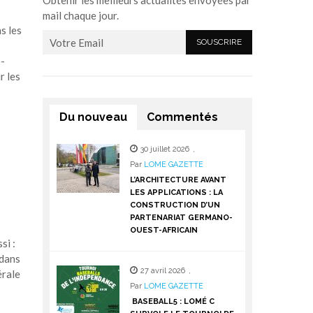
Obtenir les meilleurs actualités envoyées par
mail chaque jour.
s les
è-
r les
Du nouveau
Commentés
30 juillet 2026
,
Par
LOME GAZETTE
L’ARCHITECTURE AVANT
LES APPLICATIONS : LA
CONSTRUCTION D’UN
PARTENARIAT GERMANO-
OUEST-AFRICAIN
si :
 dans
27 avril 2026
,
érale
Par
LOME GAZETTE
BASEBALL5 : LOMÉ C