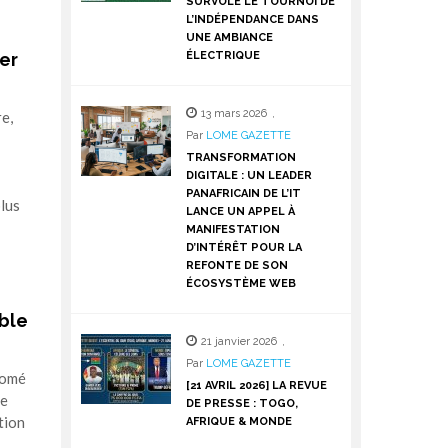
SURVOLE LE TOURNOI DE
L’INDÉPENDANCE DANS
UNE AMBIANCE
ÉLECTRIQUE
er
13 mars 2026
,
e,
Par
LOME GAZETTE
TRANSFORMATION
DIGITALE : UN LEADER
PANAFRICAIN DE L’IT
plus
LANCE UN APPEL À
MANIFESTATION
D’INTÉRÊT POUR LA
REFONTE DE SON
ÉCOSYSTÈME WEB
able
21 janvier 2026
,
Par
LOME GAZETTE
Lomé
[21 AVRIL 2026] LA REVUE
ne
DE PRESSE : TOGO,
tion
AFRIQUE & MONDE