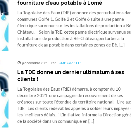
fourniture d’eau potable à Lomé
La Togolaise des Eaux (TdE) annonce des perturbations dan
communes Golfe 1, Golfe 2 et Golfe 6 suite à une panne
électrique survenue sur les installations de production à B
Château. Selon la TdE, cette panne électrique survenue su
installations de production à Bè-Château, perturbera la
fourniture d’eau potable dans certaines zones de Bè, […]
9 décembre 2021
,
Par
LOME GAZETTE
La TDE donne un dernier ultimatum à ses
clients !
La Togolaise des Eaux (TdE) démarre, à compter du 10
décembre 2021, une campagne de recouvrement de ses
créances sur toute l’étendue du territoire national. Lire aus
TdE : Les clients redevables appelés à solder leurs impayés
les ‘’meilleurs délais…’ L’initiative, informe la Direction gén
de la société dans un communiqué en […]