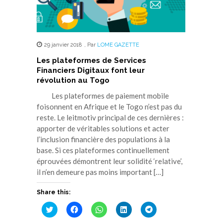
29 janvier 2018
,
Par
LOME GAZETTE
Les plateformes de Services
Financiers Digitaux font leur
révolution au Togo
Les plateformes de paiement mobile
foisonnent en Afrique et le Togo n’est pas du
reste. Le leitmotiv principal de ces dernières :
apporter de véritables solutions et acter
l’inclusion financière des populations à la
base. Si ces plateformes continuellement
éprouvées démontrent leur solidité ‘relative’,
il n’en demeure pas moins important […]
Share this:
Cliquez
Cliquez
Cliquez
Cliquez
Cliquez
pour
pour
pour
pour
pour
partager
partager
partager
partager
partager