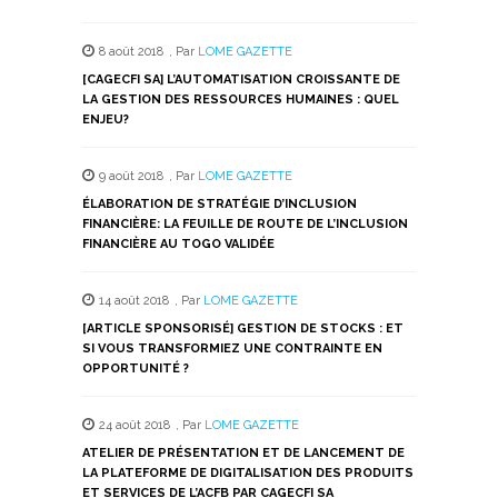
sur
sur
sur
sur
sur
Twitter(ouvre
Facebook(ouvre
WhatsApp(ouvre
LinkedIn(ouvre
Telegram(ouvre
dans
dans
dans
dans
dans
8 août 2018
,
Par
LOME GAZETTE
une
une
une
une
une
nouvelle
nouvelle
nouvelle
nouvelle
nouvelle
[CAGECFI SA] L’AUTOMATISATION CROISSANTE DE
fenêtre)
fenêtre)
fenêtre)
fenêtre)
fenêtre)
LA GESTION DES RESSOURCES HUMAINES : QUEL
ENJEU?
9 août 2018
,
Par
LOME GAZETTE
ÉLABORATION DE STRATÉGIE D’INCLUSION
FINANCIÈRE: LA FEUILLE DE ROUTE DE L’INCLUSION
FINANCIÈRE AU TOGO VALIDÉE
14 août 2018
,
Par
LOME GAZETTE
[ARTICLE SPONSORISÉ] GESTION DE STOCKS : ET
SI VOUS TRANSFORMIEZ UNE CONTRAINTE EN
OPPORTUNITÉ ?
24 août 2018
,
Par
LOME GAZETTE
ATELIER DE PRÉSENTATION ET DE LANCEMENT DE
LA PLATEFORME DE DIGITALISATION DES PRODUITS
ET SERVICES DE L’ACFB PAR CAGECFI SA