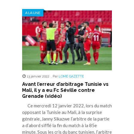
sur
sur
sur
sur
sur
Twitter(ouvre
Facebook(ouvre
WhatsApp(ouvre
LinkedIn(ouvre
Telegram(ouvre
dans
dans
dans
dans
dans
A LA UNE
une
une
une
une
une
nouvelle
nouvelle
nouvelle
nouvelle
nouvelle
fenêtre)
fenêtre)
fenêtre)
fenêtre)
fenêtre)
13 janvier 2022
,
Par
LOME GAZETTE
Avant l’erreur d’arbitrage Tunisie vs
Mali, il y a eu Fc Séville contre
Grenade (vidéo)
Ce mercredi 12 janvier 2022, lors du match
opposant la Tunisie au Mali, à la surprise
générale, Janny Sikazwe l’arbitre de la partie
a d’abord sifflé la fin du match à la 85e
minute. Sous les cris du banc tunisien, l’arbitre