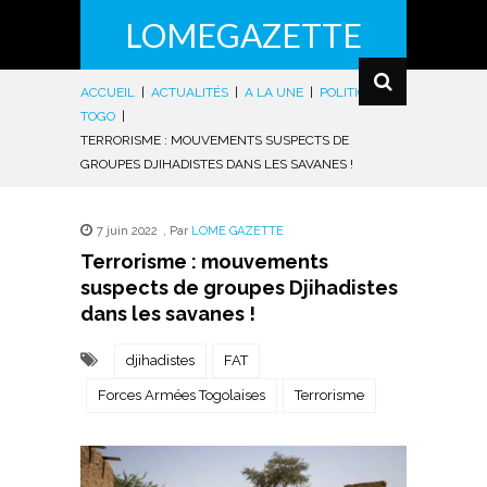
LOMEGAZETTE
ACCUEIL
|
ACTUALITÉS
|
A LA UNE
|
POLITIQUE
|
TOGO
|
TERRORISME : MOUVEMENTS SUSPECTS DE
GROUPES DJIHADISTES DANS LES SAVANES !
7 juin 2022
,
Par
LOME GAZETTE
Terrorisme : mouvements
suspects de groupes Djihadistes
dans les savanes !
djihadistes
FAT
Forces Armées Togolaises
Terrorisme