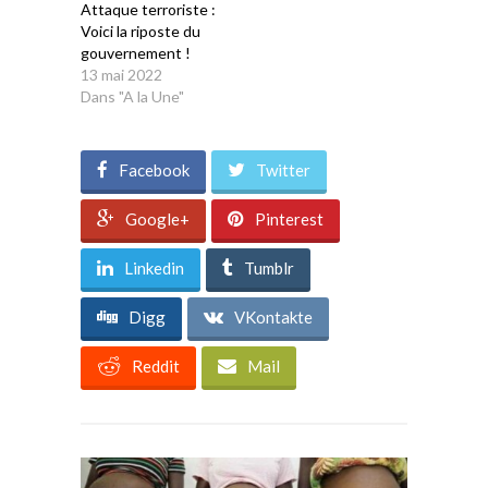
Attaque terroriste :
Voici la riposte du
gouvernement !
13 mai 2022
Dans "A la Une"
Facebook
Twitter
Google+
Pinterest
Linkedin
Tumblr
Digg
VKontakte
Reddit
Mail