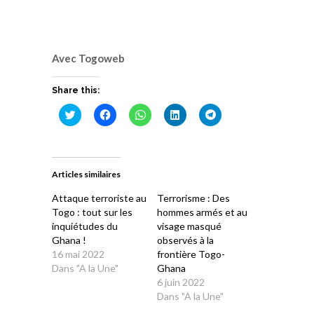
Avec Togoweb
Share this:
Cliquez
Cliquez
Cliquez
Cliquez
Cliquez
pour
pour
pour
pour
pour
partager
partager
partager
partager
partager
sur
sur
sur
sur
sur
Twitter(ouvre
Facebook(ouvre
WhatsApp(ouvre
LinkedIn(ouvre
Telegram(ouvre
dans
dans
dans
dans
dans
une
une
une
une
une
Articles similaires
nouvelle
nouvelle
nouvelle
nouvelle
nouvelle
fenêtre)
fenêtre)
fenêtre)
fenêtre)
fenêtre)
Attaque terroriste au
Terrorisme : Des
Togo : tout sur les
hommes armés et au
inquiétudes du
visage masqué
Ghana !
observés à la
16 mai 2022
frontière Togo-
Dans "A la Une"
Ghana
6 juin 2022
Dans "A la Une"