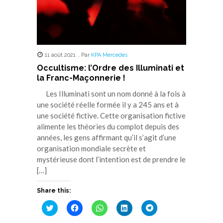
11 août 2021
,
Par
KPA Mercedes
Occultisme: l’Ordre des Illuminati et
la Franc-Maçonnerie !
Les Illuminati sont un nom donné à la fois à
une société réelle formée il y a 245 ans et à
une société fictive. Cette organisation fictive
alimente les théories du complot depuis des
années, les gens affirmant qu’il s’agit d’une
organisation mondiale secrète et
mystérieuse dont l’intention est de prendre le
[…]
Share this:
Cliquez
Cliquez
Cliquez
Cliquez
Cliquez
pour
pour
pour
pour
pour
partager
partager
partager
partager
partager