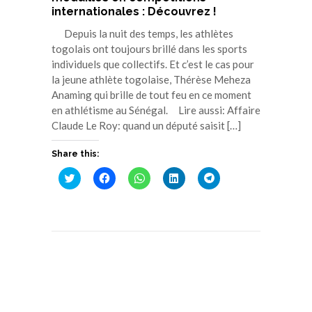
internationales : Découvrez !
Depuis la nuit des temps, les athlètes
togolais ont toujours brillé dans les sports
individuels que collectifs. Et c’est le cas pour
la jeune athlète togolaise, Thérèse Meheza
Anaming qui brille de tout feu en ce moment
en athlétisme au Sénégal. Lire aussi: Affaire
Claude Le Roy: quand un député saisit […]
Share this:
Cliquez
Cliquez
Cliquez
Cliquez
Cliquez
pour
pour
pour
pour
pour
partager
partager
partager
partager
partager
sur
sur
sur
sur
sur
Twitter(ouvre
Facebook(ouvre
WhatsApp(ouvre
LinkedIn(ouvre
Telegram(ouvre
dans
dans
dans
dans
dans
une
une
une
une
une
nouvelle
nouvelle
nouvelle
nouvelle
nouvelle
fenêtre)
fenêtre)
fenêtre)
fenêtre)
fenêtre)