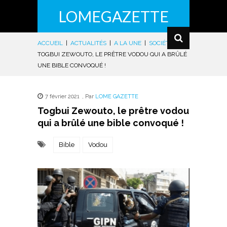
LOMEGAZETTE
ACCUEIL
|
ACTUALITÉS
|
A LA UNE
|
SOCIÉTÉ
|
TOGBUI ZEWOUTO, LE PRÊTRE VODOU QUI A BRÛLÉ
UNE BIBLE CONVOQUÉ !
7 février 2021
,
Par
LOME GAZETTE
Togbui Zewouto, le prêtre vodou
qui a brûlé une bible convoqué !
Bible
Vodou