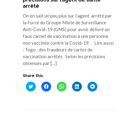
arrêté
On en sait un peu plus sur l’agent arrêté par
la Force du Groupe Mixte de Surveillance
Anti-Covid-19 (GMS) pour avoir délivré un
faux carnet de vaccination à une personne
non vaccinée contre la Covid-19. Lire aussi
: Togo : des fraudeurs de cartes de
vaccination arrêtés Selon les précisions
obtenues par […]
Share this:
Cliquez
Cliquez
Cliquez
Cliquez
Cliquez
pour
pour
pour
pour
pour
partager
partager
partager
partager
partager
sur
sur
sur
sur
sur
Twitter(ouvre
Facebook(ouvre
WhatsApp(ouvre
LinkedIn(ouvre
Telegram(ouvre
dans
dans
dans
dans
dans
une
une
une
une
une
nouvelle
nouvelle
nouvelle
nouvelle
nouvelle
fenêtre)
fenêtre)
fenêtre)
fenêtre)
fenêtre)