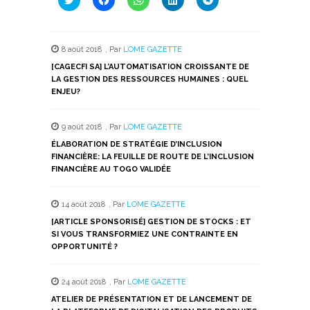
pour
pour
pour
pour
pour
partager
partager
partager
partager
partager
sur
sur
sur
sur
sur
Twitter(ouvre
Facebook(ouvre
WhatsApp(ouvre
LinkedIn(ouvre
Telegram(ouvre
dans
dans
dans
dans
dans
8 août 2018
,
Par
LOME GAZETTE
une
une
une
une
une
nouvelle
nouvelle
nouvelle
nouvelle
nouvelle
[CAGECFI SA] L’AUTOMATISATION CROISSANTE DE
fenêtre)
fenêtre)
fenêtre)
fenêtre)
fenêtre)
LA GESTION DES RESSOURCES HUMAINES : QUEL
ENJEU?
9 août 2018
,
Par
LOME GAZETTE
ÉLABORATION DE STRATÉGIE D’INCLUSION
FINANCIÈRE: LA FEUILLE DE ROUTE DE L’INCLUSION
FINANCIÈRE AU TOGO VALIDÉE
14 août 2018
,
Par
LOME GAZETTE
[ARTICLE SPONSORISÉ] GESTION DE STOCKS : ET
SI VOUS TRANSFORMIEZ UNE CONTRAINTE EN
OPPORTUNITÉ ?
24 août 2018
,
Par
LOME GAZETTE
ATELIER DE PRÉSENTATION ET DE LANCEMENT DE