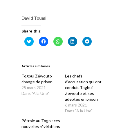
David Toumi
Share this:
Cliquez
Cliquez
Cliquez
Cliquez
Cliquez
pour
pour
pour
pour
pour
partager
partager
partager
partager
partager
sur
sur
sur
sur
sur
Twitter(ouvre
Facebook(ouvre
WhatsApp(ouvre
LinkedIn(ouvre
Telegram(ouvre
dans
dans
dans
dans
dans
une
une
une
une
une
Articles similaires
nouvelle
nouvelle
nouvelle
nouvelle
nouvelle
fenêtre)
fenêtre)
fenêtre)
fenêtre)
fenêtre)
Togbui Zéwouto
Les chefs
change de prison
d’accusation qui ont
25 mars 2021
conduit Togbui
Dans "A la Une"
Zewouto et ses
adeptes en prison
6 mars 2021
Dans "A la Une"
Pétrole au Togo : ces
nouvelles révélations