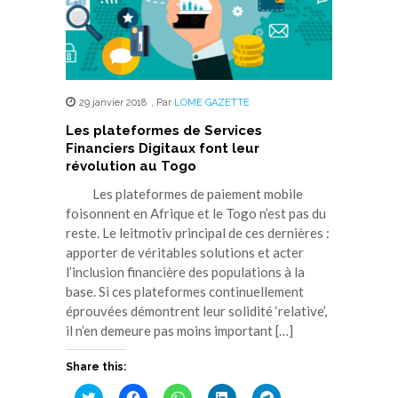
29 janvier 2018
,
Par
LOME GAZETTE
Les plateformes de Services
Financiers Digitaux font leur
révolution au Togo
Les plateformes de paiement mobile
foisonnent en Afrique et le Togo n’est pas du
reste. Le leitmotiv principal de ces dernières :
apporter de véritables solutions et acter
l’inclusion financière des populations à la
base. Si ces plateformes continuellement
éprouvées démontrent leur solidité ‘relative’,
il n’en demeure pas moins important […]
Share this:
Cliquez
Cliquez
Cliquez
Cliquez
Cliquez