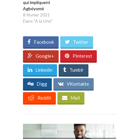
qui impliquent
Agbéyomé
8 février 2021
Dans "A la Une"
Facebook
Twitter
Google+
Pinterest
Linkedin
Tumblr
Digg
VKontakte
Reddit
Mail