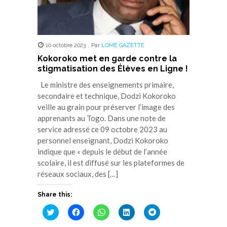
10 octobre 2023
,
Par
LOME GAZETTE
Kokoroko met en garde contre la
stigmatisation des Élèves en Ligne !
Le ministre des enseignements primaire,
secondaire et technique, Dodzi Kokoroko
veille au grain pour préserver l’image des
apprenants au Togo. Dans une note de
service adressé ce 09 octobre 2023 au
personnel enseignant, Dodzi Kokoroko
indique que « depuis le début de l’année
scolaire, il est diffusé sur les plateformes de
réseaux sociaux, des […]
Share this:
Cliquez
Cliquez
Cliquez
Cliquez
Cliquez
pour
pour
pour
pour
pour
partager
partager
partager
partager
partager