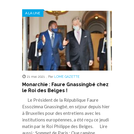
sur
sur
sur
sur
sur
Twitter(ouvre
Facebook(ouvre
WhatsApp(ouvre
LinkedIn(ouvre
Telegram(ouvre
dans
dans
dans
dans
dans
A LA UNE
une
une
une
une
une
nouvelle
nouvelle
nouvelle
nouvelle
nouvelle
fenêtre)
fenêtre)
fenêtre)
fenêtre)
fenêtre)
21 mai 2021
,
Par
LOME GAZETTE
Monarchie : Faure Gnassingbé chez
le Roi des Belges !
Le Président de la République Faure
Essozimna Gnassingbé, en séjour depuis hier
à Bruxelles pour des entretiens avec les
institutions européennes, a été reçu ce jeudi
matin par le Roi Philippe des Belges. Lire
aussi : Sommet de Paris : Que ramène