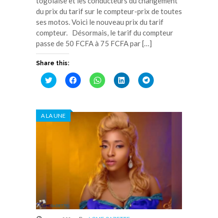
togolaise et les conducteurs du changement
du prix du tarif sur le compteur-prix de toutes
ses motos. Voici le nouveau prix du tarif
compteur. Désormais, le tarif du compteur
passe de 50 FCFA à 75 FCFA par […]
Share this:
Cliquez
Cliquez
Cliquez
Cliquez
Cliquez
pour
pour
pour
pour
pour
partager
partager
partager
partager
partager
sur
sur
sur
sur
sur
Twitter(ouvre
Facebook(ouvre
WhatsApp(ouvre
LinkedIn(ouvre
Telegram(ouvre
dans
dans
dans
dans
dans
A LA UNE
une
une
une
une
une
nouvelle
nouvelle
nouvelle
nouvelle
nouvelle
fenêtre)
fenêtre)
fenêtre)
fenêtre)
fenêtre)