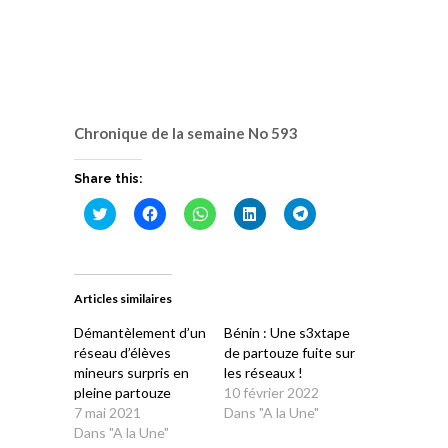
Chronique de la semaine No 593
Share this:
Cliquez
Cliquez
Cliquez
Cliquez
Cliquez
pour
pour
pour
pour
pour
partager
partager
partager
partager
partager
sur
sur
sur
sur
sur
Twitter(ouvre
Facebook(ouvre
WhatsApp(ouvre
LinkedIn(ouvre
Telegram(ouvre
dans
dans
dans
dans
dans
une
une
une
une
une
Articles similaires
nouvelle
nouvelle
nouvelle
nouvelle
nouvelle
fenêtre)
fenêtre)
fenêtre)
fenêtre)
fenêtre)
Démantèlement d’un
Bénin : Une s3xtape
réseau d’élèves
de partouze fuite sur
mineurs surpris en
les réseaux !
pleine partouze
10 février 2022
7 mai 2021
Dans "A la Une"
Dans "A la Une"