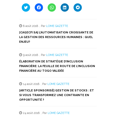
Cliquez
Cliquez
Cliquez
Cliquez
Cliquez
pour
pour
pour
pour
pour
partager
partager
partager
partager
partager
sur
sur
sur
sur
sur
Twitter(ouvre
Facebook(ouvre
WhatsApp(ouvre
LinkedIn(ouvre
Telegram(ouvre
dans
dans
dans
dans
dans
8 août 2018
,
Par
LOME GAZETTE
une
une
une
une
une
nouvelle
nouvelle
nouvelle
nouvelle
nouvelle
[CAGECFI SA] L’AUTOMATISATION CROISSANTE DE
fenêtre)
fenêtre)
fenêtre)
fenêtre)
fenêtre)
LA GESTION DES RESSOURCES HUMAINES : QUEL
ENJEU?
9 août 2018
,
Par
LOME GAZETTE
ÉLABORATION DE STRATÉGIE D’INCLUSION
FINANCIÈRE: LA FEUILLE DE ROUTE DE L’INCLUSION
FINANCIÈRE AU TOGO VALIDÉE
14 août 2018
,
Par
LOME GAZETTE
[ARTICLE SPONSORISÉ] GESTION DE STOCKS : ET
SI VOUS TRANSFORMIEZ UNE CONTRAINTE EN
OPPORTUNITÉ ?
24 août 2018
,
Par
LOME GAZETTE