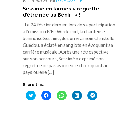
4 mars 2023
,
Par
LOME GAZETTE
Sessimè en larmes « regrette
d’être née au Bénin » !
Le 24 février dernier, lors de sa participation
à l’émission K’Fé Week-end, la chanteuse
béninoise Sessimè, de son vrai nom Christelle
Guédou, a éclaté en sanglots en évoquant sa
carrière musicale. Après une rétrospective
sur son parcours, Sessimè a exprimé son
regret de ne pas avoir eu le choix quant au
pays où elle […]
Share this:
Cliquez
Cliquez
Cliquez
Cliquez
Cliquez
pour
pour
pour
pour
pour
partager
partager
partager
partager
partager
sur
sur
sur
sur
sur
Twitter(ouvre
Facebook(ouvre
WhatsApp(ouvre
LinkedIn(ouvre
Telegram(ouvre
dans
dans
dans
dans
dans
une
une
une
une
une
nouvelle
nouvelle
nouvelle
nouvelle
nouvelle
fenêtre)
fenêtre)
fenêtre)
fenêtre)
fenêtre)