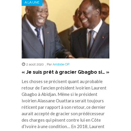
A LA UNE
une
une
une
une
une
nouvelle
nouvelle
nouvelle
nouvelle
nouvelle
fenêtre)
fenêtre)
fenêtre)
fenêtre)
fenêtre)
2 août 2020
,
Par
Aristide OP
« Je suis prêt à gracier Gbagbo si… »
Les choses se précisent quant au probable
retour de l’ancien président ivoirien Laurent
Gbagbo à Abidjan. Même si le président
ivoirien Alassane Ouattara serait toujours
réticent par rapport à son retour, ce dernier
aurait accepté de gracier son prédécesseur
des charges qui pèsent contre lui en Côte
d’Ivoire à une condition… En 2018, Laurent