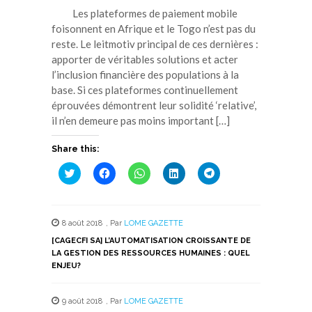
Les plateformes de paiement mobile
foisonnent en Afrique et le Togo n’est pas du
reste. Le leitmotiv principal de ces dernières :
apporter de véritables solutions et acter
l’inclusion financière des populations à la
base. Si ces plateformes continuellement
éprouvées démontrent leur solidité ‘relative’,
il n’en demeure pas moins important […]
Share this:
Cliquez
Cliquez
Cliquez
Cliquez
Cliquez
pour
pour
pour
pour
pour
partager
partager
partager
partager
partager
sur
sur
sur
sur
sur
Twitter(ouvre
Facebook(ouvre
WhatsApp(ouvre
LinkedIn(ouvre
Telegram(ouvre
dans
dans
dans
dans
dans
8 août 2018
,
Par
LOME GAZETTE
une
une
une
une
une
nouvelle
nouvelle
nouvelle
nouvelle
nouvelle
[CAGECFI SA] L’AUTOMATISATION CROISSANTE DE
fenêtre)
fenêtre)
fenêtre)
fenêtre)
fenêtre)
LA GESTION DES RESSOURCES HUMAINES : QUEL
ENJEU?
9 août 2018
,
Par
LOME GAZETTE