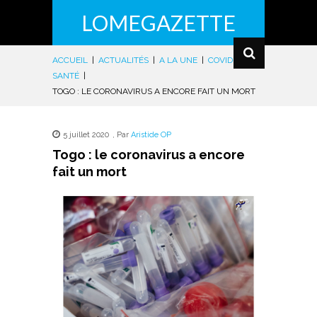
LOMEGAZETTE
ACCUEIL
|
ACTUALITÉS
|
A LA UNE
|
COVID-19
|
SANTÉ
|
TOGO : LE CORONAVIRUS A ENCORE FAIT UN MORT
5 juillet 2020
,
Par
Aristide OP
Togo : le coronavirus a encore
fait un mort