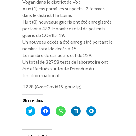
Vogan dans le district de Vo ;
• un (1) cas parmi les suspects : 2 femmes
dans le district II à Lomé.
Huit (8) nouveaux guéris ont été enregistrés
portant à 432 le nombre total de patients
guéris de COVID-19.
Un nouveau décès a été enregistré portant le
nombre total de décès à 15.
Le nombre de cas actifs est de 229.
Un total de 32758 tests de laboratoire ont
été effectués sur toute l’étendue du
territoire national.
T228 (Avec Covid19.gouv.tg)
Share this:
Cliquez
Cliquez
Cliquez
Cliquez
Cliquez
pour
pour
pour
pour
pour
partager
partager
partager
partager
partager
sur
sur
sur
sur
sur
Twitter(ouvre
Facebook(ouvre
WhatsApp(ouvre
LinkedIn(ouvre
Telegram(ouvre
dans
dans
dans
dans
dans
une
une
une
une
une