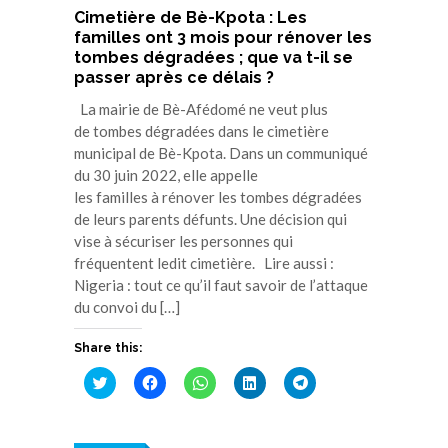
Cimetière de Bè-Kpota : Les
familles ont 3 mois pour rénover les
tombes dégradées ; que va t-il se
passer après ce délais ?
La mairie de Bè-Afédomé ne veut plus
de tombes dégradées dans le cimetière
municipal de Bè-Kpota. Dans un communiqué
du 30 juin 2022, elle appelle
les familles à rénover les tombes dégradées
de leurs parents défunts. Une décision qui
vise à sécuriser les personnes qui
fréquentent ledit cimetière. Lire aussi :
Nigeria : tout ce qu’il faut savoir de l’attaque
du convoi du […]
Share this:
Cliquez
Cliquez
Cliquez
Cliquez
Cliquez
pour
pour
pour
pour
pour
partager
partager
partager
partager
partager
sur
sur
sur
sur
sur
Twitter(ouvre
Facebook(ouvre
WhatsApp(ouvre
LinkedIn(ouvre
Telegram(ouvre
dans
dans
dans
dans
dans