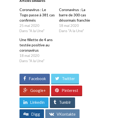
Articles similaires
nouvelle
nouvelle
nouvelle
nouvelle
nouvelle
fenêtre)
fenêtre)
fenêtre)
fenêtre)
fenêtre)
Coronavirus : Le
Coronavirus : La
Togo passe à 381 cas
barre de 300 cas
confirmés
désormais franchie
25 mai 2020
18 mai 2020
Dans "A la Une"
Dans "A la Une"
Une fillette de 4 ans
testée positive au
coronavirus
18 mai 2020
Dans "A la Une"
Facebook
Twitter
Google+
Pinterest
Linkedin
Tumblr
Digg
VKontakte