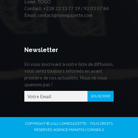
Lomé, TOGO
Contact:
+228 22 33 77 19 / 92 03 07 84
Email:
contact@lomegazette.com
Newsletter
En vous inscrivant à notre liste de diffusion,
vous serez toujours informés en avant
première de nos actualités. Nous ne vous
spamons pas !
COPYRIGHT © 2012 LOMEGAZETTE - TOUS DROITS
RÉSERVÉS AGENCE MANITOU CONSEILS