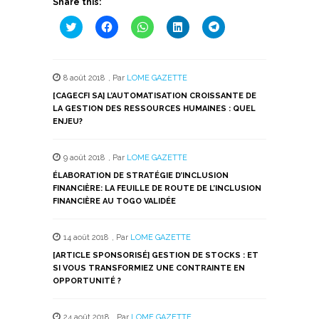
Share this:
Cliquez
Cliquez
Cliquez
Cliquez
Cliquez
pour
pour
pour
pour
pour
partager
partager
partager
partager
partager
sur
sur
sur
sur
sur
Twitter(ouvre
Facebook(ouvre
WhatsApp(ouvre
LinkedIn(ouvre
Telegram(ouvre
dans
dans
dans
dans
dans
8 août 2018
,
Par
LOME GAZETTE
une
une
une
une
une
nouvelle
nouvelle
nouvelle
nouvelle
nouvelle
[CAGECFI SA] L’AUTOMATISATION CROISSANTE DE
fenêtre)
fenêtre)
fenêtre)
fenêtre)
fenêtre)
LA GESTION DES RESSOURCES HUMAINES : QUEL
ENJEU?
9 août 2018
,
Par
LOME GAZETTE
ÉLABORATION DE STRATÉGIE D’INCLUSION
FINANCIÈRE: LA FEUILLE DE ROUTE DE L’INCLUSION
FINANCIÈRE AU TOGO VALIDÉE
14 août 2018
,
Par
LOME GAZETTE
[ARTICLE SPONSORISÉ] GESTION DE STOCKS : ET
SI VOUS TRANSFORMIEZ UNE CONTRAINTE EN
OPPORTUNITÉ ?
24 août 2018
,
Par
LOME GAZETTE