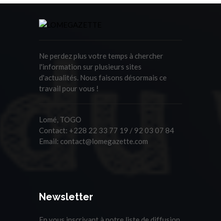
Ne perdez plus votre temps à chercher
l'information sur plusieurs sites
d'actualités. Nous faisons désormais ce
travail pour vous !
Lomé, TOGO
Contact:
+228 22 33 77 19 / 92 03 07 84
Email:
contact@lomegazette.com
Newsletter
En vous inscrivant à notre liste de diffusion,