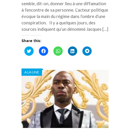
semble, dit-on, donner lieu à une diffamation
à l’encontre de sa personne. L’acteur politique
évoque la main du régime dans l’ombre d’une
conspiration. Il y a quelques jours, des
sources indiquent qu’un dénommé Jacques […]
Share this:
Cliquez
Cliquez
Cliquez
Cliquez
Cliquez
pour
pour
pour
pour
pour
partager
partager
partager
partager
partager
sur
sur
sur
sur
sur
Twitter(ouvre
Facebook(ouvre
WhatsApp(ouvre
LinkedIn(ouvre
Telegram(ouvre
dans
dans
dans
dans
dans
A LA UNE
une
une
une
une
une
nouvelle
nouvelle
nouvelle
nouvelle
nouvelle
fenêtre)
fenêtre)
fenêtre)
fenêtre)
fenêtre)