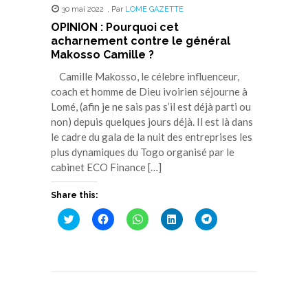
30 mai 2022
,
Par
LOME GAZETTE
OPINION : Pourquoi cet
acharnement contre le général
Makosso Camille ?
Camille Makosso, le célebre influenceur,
coach et homme de Dieu ivoirien séjourne à
Lomé, (afin je ne sais pas s’il est déjà parti ou
non) depuis quelques jours déjà. Il est là dans
le cadre du gala de la nuit des entreprises les
plus dynamiques du Togo organisé par le
cabinet ECO Finance […]
Share this:
Cliquez
Cliquez
Cliquez
Cliquez
Cliquez
pour
pour
pour
pour
pour
partager
partager
partager
partager
partager
sur
sur
sur
sur
sur
Twitter(ouvre
Facebook(ouvre
WhatsApp(ouvre
LinkedIn(ouvre
Telegram(ouvre
dans
dans
dans
dans
dans
une
une
une
une
une
nouvelle
nouvelle
nouvelle
nouvelle
nouvelle
fenêtre)
fenêtre)
fenêtre)
fenêtre)
fenêtre)