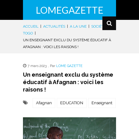
LOMEGAZETTE
ACCUEIL
|
ACTUALITÉS
|
A LA UNE
|
SOCIÉTÉ
|
TOGO
|
UN ENSEIGNANT EXCLU DU SYSTÈME ÉDUCATIF À
AFAGNAN : VOICI LES RAISONS !
7 mars 2023
,
Par
LOME GAZETTE
Un enseignant exclu du système
éducatif à Afagnan : voici les
raisons !
Afagnan
EDUCATION
Enseignant