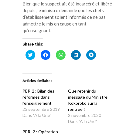
Bien que le suspect ait été incarcéré et libéré
depuis, le ministre demande que les chefs
d’établissement soient informés de ne pas
admettre le mis en cause en tant
qu’enseignant.
Share this:
Cliquez
Cliquez
Cliquez
Cliquez
Cliquez
pour
pour
pour
pour
pour
partager
partager
partager
partager
partager
sur
sur
sur
sur
sur
Twitter(ouvre
Facebook(ouvre
WhatsApp(ouvre
LinkedIn(ouvre
Telegram(ouvre
dans
dans
dans
dans
dans
une
une
une
une
une
Articles similaires
nouvelle
nouvelle
nouvelle
nouvelle
nouvelle
fenêtre)
fenêtre)
fenêtre)
fenêtre)
fenêtre)
PERI2 : Bilan des
Que retenir du
réformes dans
message du Ministre
l’enseignement
Kokoroko sur la
25 septembre 2019
rentrée ?
Dans "A la Une"
2 novembre 2020
Dans "A la Une"
PERI 2 : Opération