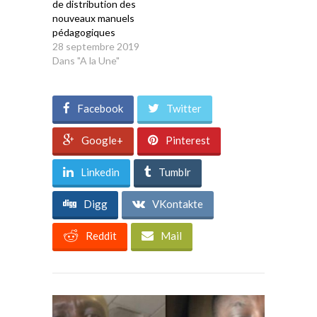
de distribution des
nouveaux manuels
pédagogiques
28 septembre 2019
Dans "A la Une"
Facebook
Twitter
Google+
Pinterest
Linkedin
Tumblr
Digg
VKontakte
Reddit
Mail