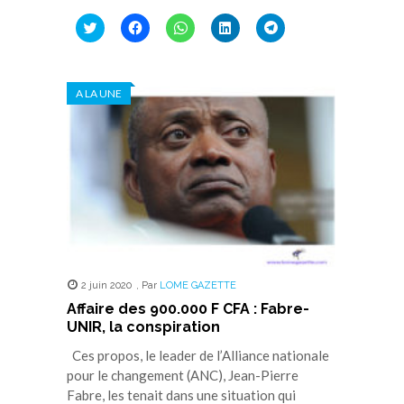
Cliquez
Cliquez
Cliquez
Cliquez
Cliquez
pour
pour
pour
pour
pour
partager
partager
partager
partager
partager
sur
sur
sur
sur
sur
Twitter(ouvre
Facebook(ouvre
WhatsApp(ouvre
LinkedIn(ouvre
Telegram(ouvre
dans
dans
dans
dans
dans
A LA UNE
une
une
une
une
une
nouvelle
nouvelle
nouvelle
nouvelle
nouvelle
fenêtre)
fenêtre)
fenêtre)
fenêtre)
fenêtre)
2 juin 2020
,
Par
LOME GAZETTE
Affaire des 900.000 F CFA : Fabre-
UNIR, la conspiration
Ces propos, le leader de l’Alliance nationale
pour le changement (ANC), Jean-Pierre
Fabre, les tenait dans une situation qui