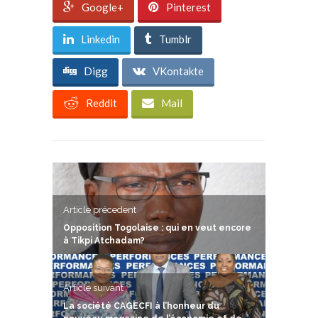
Google+
Pinterest
Linkedin
Tumblr
Digg
VKontakte
Reddit
Mail
Article précedent
Opposition Togolaise : qui en veut encore
à Tikpi Atchadam?
Article suivant
La société CAGECFI à l’honneur du