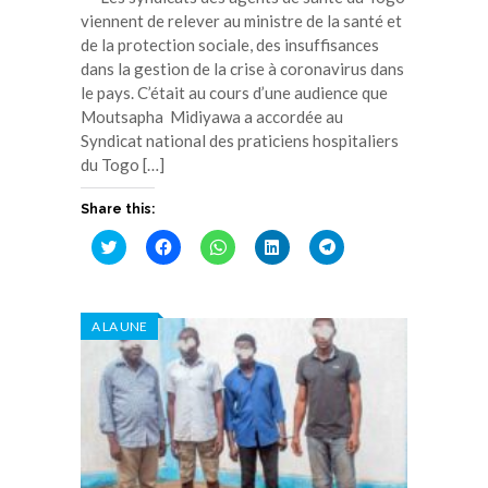
viennent de relever au ministre de la santé et
de la protection sociale, des insuffisances
dans la gestion de la crise à coronavirus dans
le pays. C’était au cours d’une audience que
Moutsapha Midiyawa a accordée au
Syndicat national des praticiens hospitaliers
du Togo […]
Share this:
Cliquez
Cliquez
Cliquez
Cliquez
Cliquez
pour
pour
pour
pour
pour
partager
partager
partager
partager
partager
sur
sur
sur
sur
sur
Twitter(ouvre
Facebook(ouvre
WhatsApp(ouvre
LinkedIn(ouvre
Telegram(ouvre
dans
dans
dans
dans
dans
A LA UNE
une
une
une
une
une
nouvelle
nouvelle
nouvelle
nouvelle
nouvelle
fenêtre)
fenêtre)
fenêtre)
fenêtre)
fenêtre)