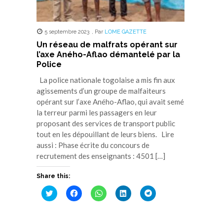
5 septembre 2023
,
Par
LOME GAZETTE
Un réseau de malfrats opérant sur
l’axe Aného-Aflao démantelé par la
Police
La police nationale togolaise a mis fin aux
agissements d’un groupe de malfaiteurs
opérant sur l’axe Aného-Aflao, qui avait semé
la terreur parmi les passagers en leur
proposant des services de transport public
tout en les dépouillant de leurs biens. Lire
aussi : Phase écrite du concours de
recrutement des enseignants : 4501 […]
Share this:
Cliquez
Cliquez
Cliquez
Cliquez
Cliquez
pour
pour
pour
pour
pour
partager
partager
partager
partager
partager
sur
sur
sur
sur
sur
Twitter(ouvre
Facebook(ouvre
WhatsApp(ouvre
LinkedIn(ouvre
Telegram(ouvre