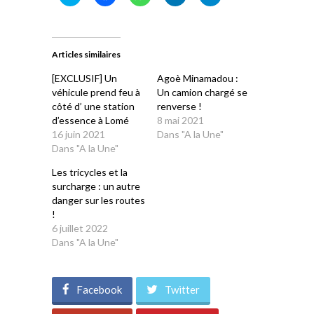
pour
pour
pour
pour
pour
partager
partager
partager
partager
partager
sur
sur
sur
sur
sur
Twitter(ouvre
Facebook(ouvre
WhatsApp(ouvre
LinkedIn(ouvre
Telegram(ouvre
dans
dans
dans
dans
dans
une
une
une
une
une
Articles similaires
nouvelle
nouvelle
nouvelle
nouvelle
nouvelle
fenêtre)
fenêtre)
fenêtre)
fenêtre)
fenêtre)
[EXCLUSIF] Un
Agoè Minamadou :
véhicule prend feu à
Un camion chargé se
côté d’ une station
renverse !
d’essence à Lomé
8 mai 2021
16 juin 2021
Dans "A la Une"
Dans "A la Une"
Les tricycles et la
surcharge : un autre
danger sur les routes
!
6 juillet 2022
Dans "A la Une"
Facebook
Twitter