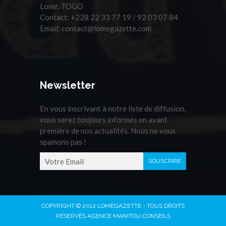
Lomé, TOGO
Contact:
+228 22 33 77 19 / 92 03 07 84
Email:
contact@lomegazette.com
Newsletter
En vous inscrivant à notre liste de diffusion,
vous serez toujours informés en avant
première de nos actualités. Nous ne vous
spamons pas !
COPYRIGHT © 2012 LOMEGAZETTE - TOUS DROITS
RÉSERVÉS AGENCE MANITOU CONSEILS