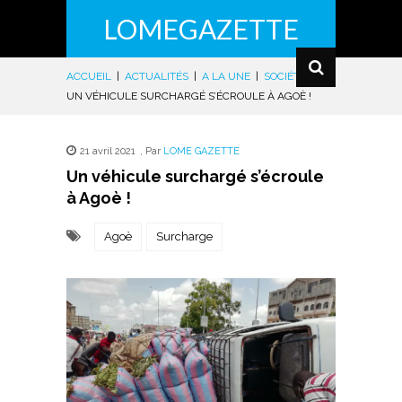
LOMEGAZETTE
ACCUEIL
|
ACTUALITÉS
|
A LA UNE
|
SOCIÉTÉ
|
UN VÉHICULE SURCHARGÉ S’ÉCROULE À AGOÈ !
21 avril 2021
,
Par
LOME GAZETTE
Un véhicule surchargé s’écroule
à Agoè !
Agoè
Surcharge