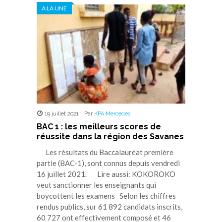
dans
dans
dans
dans
dans
A LA UNE
une
une
une
une
une
nouvelle
nouvelle
nouvelle
nouvelle
nouvelle
fenêtre)
fenêtre)
fenêtre)
fenêtre)
fenêtre)
19 juillet 2021
,
Par
KPA Mercedes
BAC 1 : les meilleurs scores de
réussite dans la région des Savanes
Les résultats du Baccalauréat première
partie (BAC-1), sont connus depuis vendredi
16 juillet 2021. Lire aussi: KOKOROKO
veut sanctionner les enseignants qui
boycottent les examens Selon les chiffres
rendus publics, sur 61 892 candidats inscrits,
60 727 ont effectivement composé et 46