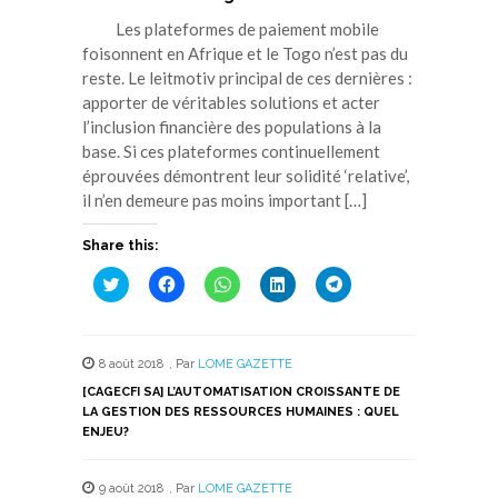
Les plateformes de paiement mobile
foisonnent en Afrique et le Togo n’est pas du
reste. Le leitmotiv principal de ces dernières :
apporter de véritables solutions et acter
l’inclusion financière des populations à la
base. Si ces plateformes continuellement
éprouvées démontrent leur solidité ‘relative’,
il n’en demeure pas moins important […]
Share this:
Cliquez
Cliquez
Cliquez
Cliquez
Cliquez
pour
pour
pour
pour
pour
partager
partager
partager
partager
partager
sur
sur
sur
sur
sur
Twitter(ouvre
Facebook(ouvre
WhatsApp(ouvre
LinkedIn(ouvre
Telegram(ouvre
dans
dans
dans
dans
dans
8 août 2018
,
Par
LOME GAZETTE
une
une
une
une
une
nouvelle
nouvelle
nouvelle
nouvelle
nouvelle
[CAGECFI SA] L’AUTOMATISATION CROISSANTE DE
fenêtre)
fenêtre)
fenêtre)
fenêtre)
fenêtre)
LA GESTION DES RESSOURCES HUMAINES : QUEL
ENJEU?
9 août 2018
,
Par
LOME GAZETTE