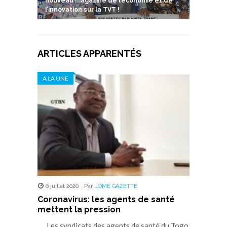
nouveau magazine de l’économie et de
l’innovation sur la TVT !
ARTICLES APPARENTÉS
A LA UNE
6 juillet 2020
,
Par
LOME GAZETTE
Coronavirus: les agents de santé
mettent la pression
Les syndicats des agents de santé du Togo