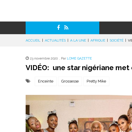
ACCUEIL
|
ACTUALITÉS
|
A LA UNE
|
AFRIQUE
|
SOCIÉTÉ
|
VI
23 novembre 2020
,
Par
LOME GAZETTE
VIDÉO: une star nigériane met 
Enceinte
Grossesse
Pretty Mike