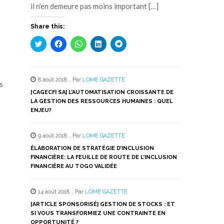
il n’en demeure pas moins important […]
Share this:
Cliquez
Cliquez
Cliquez
Cliquez
Cliquez
pour
pour
pour
pour
pour
partager
partager
partager
partager
partager
sur
sur
sur
sur
sur
Twitter(ouvre
Facebook(ouvre
WhatsApp(ouvre
LinkedIn(ouvre
Telegram(ouvre
dans
dans
dans
dans
dans
8 août 2018
,
Par
LOME GAZETTE
une
une
une
une
une
s
nouvelle
nouvelle
nouvelle
nouvelle
nouvelle
[CAGECFI SA] L’AUTOMATISATION CROISSANTE DE
fenêtre)
fenêtre)
fenêtre)
fenêtre)
fenêtre)
LA GESTION DES RESSOURCES HUMAINES : QUEL
ENJEU?
9 août 2018
,
Par
LOME GAZETTE
ÉLABORATION DE STRATÉGIE D’INCLUSION
FINANCIÈRE: LA FEUILLE DE ROUTE DE L’INCLUSION
FINANCIÈRE AU TOGO VALIDÉE
14 août 2018
,
Par
LOME GAZETTE
[ARTICLE SPONSORISÉ] GESTION DE STOCKS : ET
SI VOUS TRANSFORMIEZ UNE CONTRAINTE EN
OPPORTUNITÉ ?