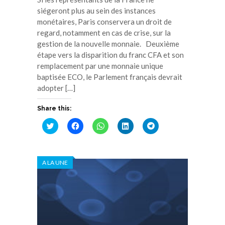
siégeront plus au sein des instances
monétaires, Paris conservera un droit de
regard, notamment en cas de crise, sur la
gestion de la nouvelle monnaie. Deuxième
étape vers la disparition du franc CFA et son
remplacement par une monnaie unique
baptisée ECO, le Parlement français devrait
adopter […]
Share this:
Cliquez
Cliquez
Cliquez
Cliquez
Cliquez
pour
pour
pour
pour
pour
partager
partager
partager
partager
partager
sur
sur
sur
sur
sur
Twitter(ouvre
Facebook(ouvre
WhatsApp(ouvre
LinkedIn(ouvre
Telegram(ouvre
dans
dans
dans
dans
dans
A LA UNE
une
une
une
une
une
nouvelle
nouvelle
nouvelle
nouvelle
nouvelle
fenêtre)
fenêtre)
fenêtre)
fenêtre)
fenêtre)