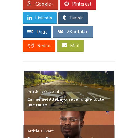
Google+
Pinterest
Linkedin
Tumblr
Digg
VKontakte
Reddit
Mail
Article précedent
Emmanuel Adebayor revendique toute
une route
Article suivant