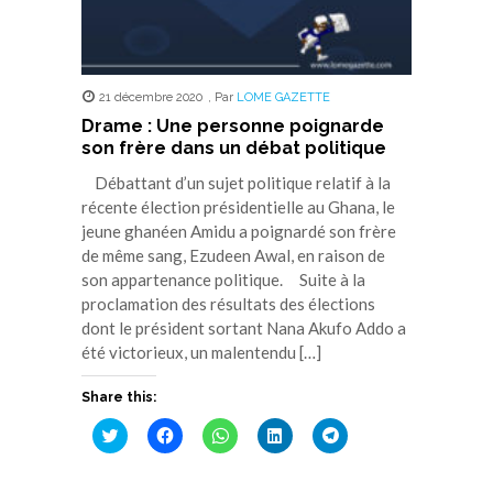
21 décembre 2020
,
Par
LOME GAZETTE
Drame : Une personne poignarde
son frère dans un débat politique
Débattant d’un sujet politique relatif à la
récente élection présidentielle au Ghana, le
jeune ghanéen Amidu a poignardé son frère
de même sang, Ezudeen Awal, en raison de
son appartenance politique. Suite à la
proclamation des résultats des élections
dont le président sortant Nana Akufo Addo a
été victorieux, un malentendu […]
Share this:
Cliquez
Cliquez
Cliquez
Cliquez
Cliquez
pour
pour
pour
pour
pour
partager
partager
partager
partager
partager
sur
sur
sur
sur
sur
Twitter(ouvre
Facebook(ouvre
WhatsApp(ouvre
LinkedIn(ouvre
Telegram(ouvre