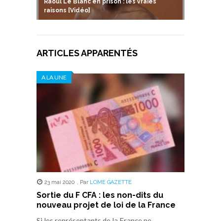
Raoul Le Blanc en prison : les vraies
raisons [Vidéo]
ARTICLES APPARENTÉS
A LA UNE
23 mai 2020
,
Par
LOME GAZETTE
Sortie du F CFA : les non-dits du
nouveau projet de loi de la France
Si les représentants de la France ne