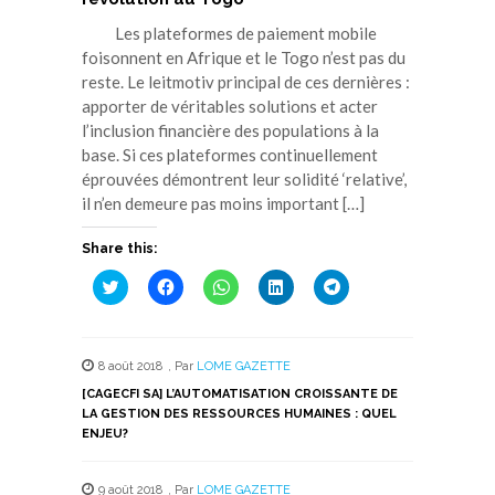
Les plateformes de paiement mobile
foisonnent en Afrique et le Togo n’est pas du
reste. Le leitmotiv principal de ces dernières :
apporter de véritables solutions et acter
l’inclusion financière des populations à la
base. Si ces plateformes continuellement
éprouvées démontrent leur solidité ‘relative’,
il n’en demeure pas moins important […]
Share this:
Cliquez
Cliquez
Cliquez
Cliquez
Cliquez
pour
pour
pour
pour
pour
partager
partager
partager
partager
partager
sur
sur
sur
sur
sur
Twitter(ouvre
Facebook(ouvre
WhatsApp(ouvre
LinkedIn(ouvre
Telegram(ouvre
dans
dans
dans
dans
dans
8 août 2018
,
Par
LOME GAZETTE
une
une
une
une
une
nouvelle
nouvelle
nouvelle
nouvelle
nouvelle
[CAGECFI SA] L’AUTOMATISATION CROISSANTE DE
fenêtre)
fenêtre)
fenêtre)
fenêtre)
fenêtre)
LA GESTION DES RESSOURCES HUMAINES : QUEL
ENJEU?
9 août 2018
,
Par
LOME GAZETTE