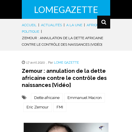
LOMEGAZETTE
ACCUEIL
|
ACTUALITÉS
|
A LA UNE
|
AFRIQUE
|
POLITIQUE
|
ZEMOUR : ANNULATION DE LA DETTE AFRICAINE
CONTRE LE CONTRÔLE DES NAISSANCES [VIDÉO]
17 avril 2020
,
Par
LOME GAZETTE
Zemour : annulation de la dette
africaine contre le contrôle des
naissances [Vidéo]
Dette africaine
Emmanuel Macron
Eric Zemour
FMI