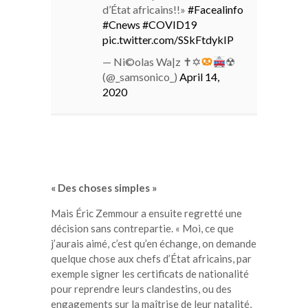
d’État africains!!»
#Facealinfo
#Cnews
#COVID19
pic.twitter.com/SSkFtdykIP
— Ni©olas Wa|z ✝︎✡︎
☢︎
(@_samsonico_)
April 14,
2020
« Des choses simples »
Mais Éric Zemmour a ensuite regretté une
décision sans contrepartie. « Moi, ce que
j’aurais aimé, c’est qu’en échange, on demande
quelque chose aux chefs d’État africains, par
exemple signer les certificats de nationalité
pour reprendre leurs clandestins, ou des
engagements sur la maîtrise de leur natalité,