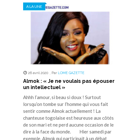
dans
dans
dans
dans
dans
A LA UNE
une
une
une
une
une
nouvelle
nouvelle
nouvelle
nouvelle
nouvelle
fenêtre)
fenêtre)
fenêtre)
fenêtre)
fenêtre)
26 avril 2020
,
Par
LOME GAZETTE
Almok : « Je ne voulais pas épouser
un intellectuel »
Ahhh l’amour, si beau si doux ! Surtout
lorsqu’on tombe sur l’homme qui vous fait
sentir comme Almok actuellement ! La
chanteuse togolaise est heureuse aux côtés
de son mari et ne perd aucune occasion de le
dire à la face du monde. Hier samedi par
exemple, Almok qui participait à un débat