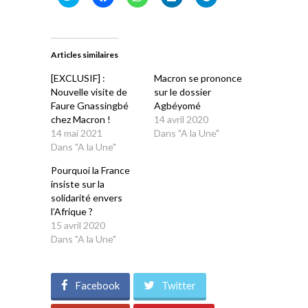
pour
pour
pour
pour
pour
partager
partager
partager
partager
partager
sur
sur
sur
sur
sur
Twitter(ouvre
Facebook(ouvre
WhatsApp(ouvre
LinkedIn(ouvre
Telegram(ouvre
dans
dans
dans
dans
dans
une
une
une
une
une
Articles similaires
nouvelle
nouvelle
nouvelle
nouvelle
nouvelle
fenêtre)
fenêtre)
fenêtre)
fenêtre)
fenêtre)
[EXCLUSIF] :
Macron se prononce
Nouvelle visite de
sur le dossier
Faure Gnassingbé
Agbéyomé
chez Macron !
14 avril 2020
14 mai 2021
Dans "A la Une"
Dans "A la Une"
Pourquoi la France
insiste sur la
solidarité envers
l’Afrique ?
15 avril 2020
Dans "A la Une"
Facebook
Twitter