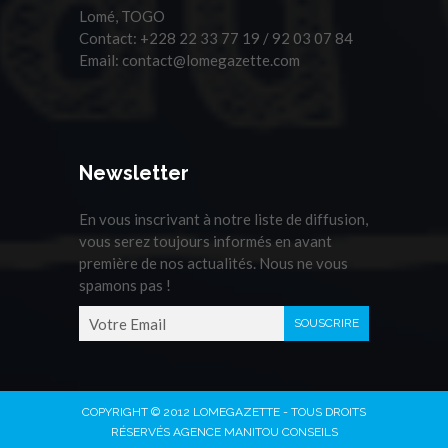
Lomé, TOGO
Contact:
+228 22 33 77 19 / 92 03 07 84
Email:
contact@lomegazette.com
Newsletter
En vous inscrivant à notre liste de diffusion,
vous serez toujours informés en avant
première de nos actualités. Nous ne vous
spamons pas !
COPYRIGHT © 2012 LOMEGAZETTE - TOUS DROITS
RÉSERVÉS AGENCE MANITOU CONSEILS