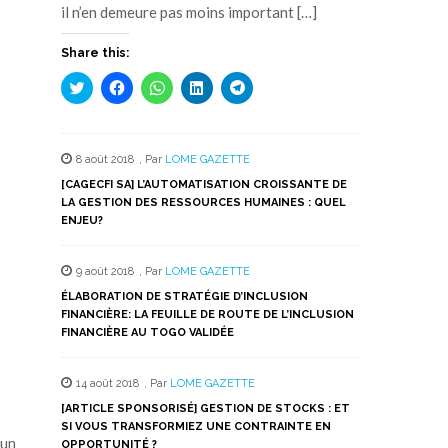
il n’en demeure pas moins important […]
Share this:
Cliquez
Cliquez
Cliquez
Cliquez
Cliquez
pour
pour
pour
pour
pour
partager
partager
partager
partager
partager
sur
sur
sur
sur
sur
Twitter(ouvre
Facebook(ouvre
WhatsApp(ouvre
LinkedIn(ouvre
Telegram(ouvre
dans
dans
dans
dans
dans
8 août 2018
,
Par
LOME GAZETTE
une
une
une
une
une
nouvelle
nouvelle
nouvelle
nouvelle
nouvelle
[CAGECFI SA] L’AUTOMATISATION CROISSANTE DE
fenêtre)
fenêtre)
fenêtre)
fenêtre)
fenêtre)
LA GESTION DES RESSOURCES HUMAINES : QUEL
ENJEU?
9 août 2018
,
Par
LOME GAZETTE
ÉLABORATION DE STRATÉGIE D’INCLUSION
FINANCIÈRE: LA FEUILLE DE ROUTE DE L’INCLUSION
FINANCIÈRE AU TOGO VALIDÉE
14 août 2018
,
Par
LOME GAZETTE
[ARTICLE SPONSORISÉ] GESTION DE STOCKS : ET
SI VOUS TRANSFORMIEZ UNE CONTRAINTE EN
 un
OPPORTUNITÉ ?