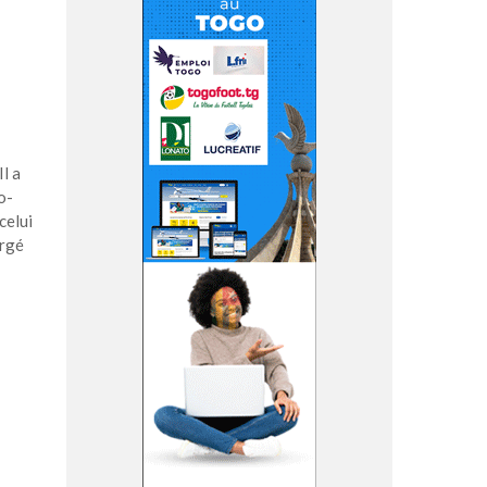
l a
o-
celui
argé