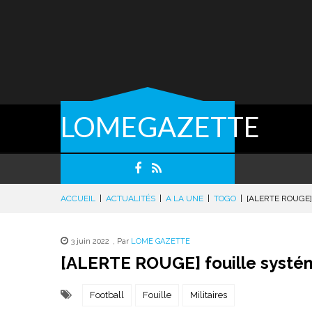
LOMEGAZETTE
ACCUEIL
|
ACTUALITÉS
|
A LA UNE
|
TOGO
|
[ALERTE ROUGE]
3 juin 2022
,
Par
LOME GAZETTE
[ALERTE ROUGE] fouille systéma
Football
Fouille
Militaires