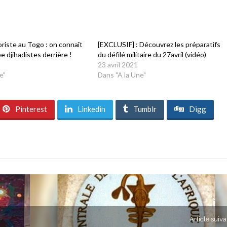
riste au Togo : on connaît
[EXCLUSIF] : Découvrez les préparatifs
e djihadistes derrière !
du défilé militaire du 27avril (vidéo)
23 avril 2021
e"
Dans "A la Une"
Pinterest
Linkedin
Tumblr
Digg
Article suiva