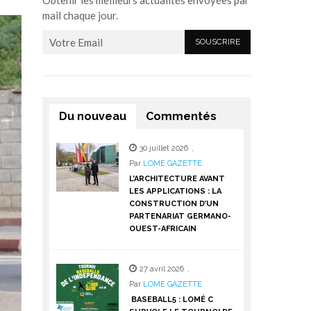
Obtenir les meilleurs actualités envoyées par
mail chaque jour.
Du nouveau
Commentés
30 juillet 2026
,
Par
LOME GAZETTE
L’ARCHITECTURE AVANT
LES APPLICATIONS : LA
CONSTRUCTION D’UN
PARTENARIAT GERMANO-
OUEST-AFRICAIN
27 avril 2026
,
Par
LOME GAZETTE
BASEBALL5 : LOMÉ C