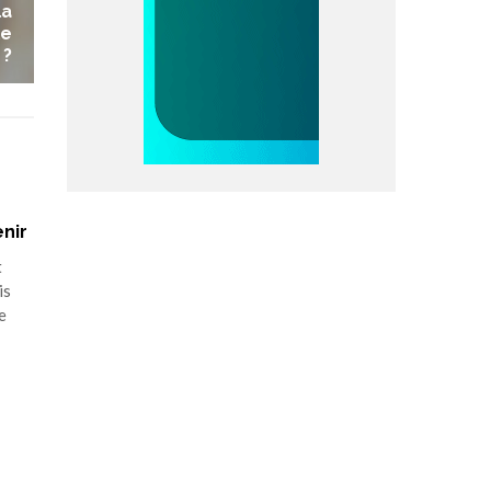
la
le
 ?
enir
t
is
e