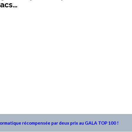
sacs…
 informatique récompensée par deux prix au GALA TOP 100 !