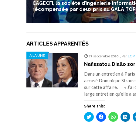
CAGECFI, la société d’ingénierie informat
récompensée par deux prix au GALA TOP
!
ARTICLES APPARENTÉS
A LA UNE
17 septembre 2020
,
Par
LOM
Nafissatou Diallo sort
Dans un entretien à Paris
accusé Dominique Strauss-
sur cette affaire. « J’ai 
large entretien qu’elle a 
Share this:
Cliquez
Cliquez
Cliquez
Cliq
pour
pour
pour
pou
partager
partager
partager
part
sur
sur
sur
sur
Twitter(ouvre
Facebook(ouvre
WhatsApp(
Link
dans
dans
dans
dan