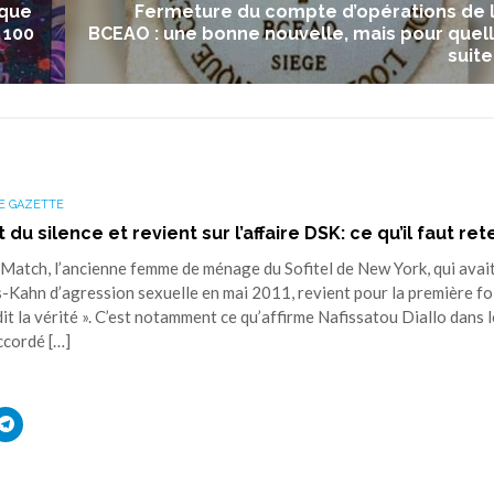
ique
Fermeture du compte d’opérations de 
 100
BCEAO : une bonne nouvelle, mais pour quel
suite
E GAZETTE
 du silence et revient sur l’affaire DSK: ce qu’il faut ret
 Match, l’ancienne femme de ménage du Sofitel de New York, qui avai
Kahn d’agression sexuelle en mai 2011, revient pour la première fo
dit la vérité ». C’est notamment ce qu’affirme Nafissatou Diallo dans l
accordé […]
uez
Cliquez
r
pour
ager
partager
sur
ouvre
edIn(ouvre
Telegram(ouvre
s
dans