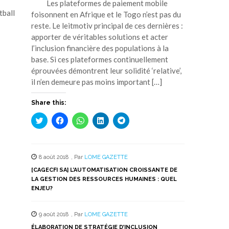
Les plateformes de paiement mobile
tball
foisonnent en Afrique et le Togo n’est pas du
reste. Le leitmotiv principal de ces dernières :
apporter de véritables solutions et acter
l’inclusion financière des populations à la
base. Si ces plateformes continuellement
éprouvées démontrent leur solidité ‘relative’,
il n’en demeure pas moins important […]
Share this:
Cliquez
Cliquez
Cliquez
Cliquez
Cliquez
pour
pour
pour
pour
pour
partager
partager
partager
partager
partager
sur
sur
sur
sur
sur
Twitter(ouvre
Facebook(ouvre
WhatsApp(ouvre
LinkedIn(ouvre
Telegram(ouvre
dans
dans
dans
dans
dans
8 août 2018
,
Par
LOME GAZETTE
une
une
une
une
une
nouvelle
nouvelle
nouvelle
nouvelle
nouvelle
[CAGECFI SA] L’AUTOMATISATION CROISSANTE DE
fenêtre)
fenêtre)
fenêtre)
fenêtre)
fenêtre)
LA GESTION DES RESSOURCES HUMAINES : QUEL
ENJEU?
9 août 2018
,
Par
LOME GAZETTE
ÉLABORATION DE STRATÉGIE D’INCLUSION