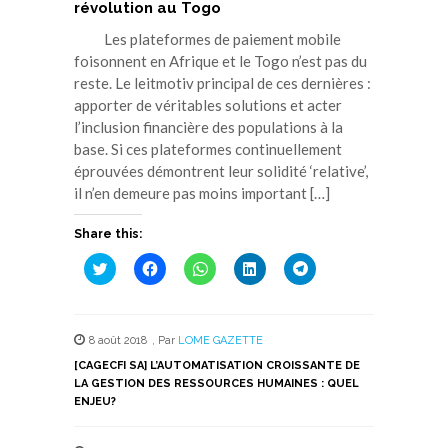
révolution au Togo
Les plateformes de paiement mobile
foisonnent en Afrique et le Togo n’est pas du
reste. Le leitmotiv principal de ces dernières :
apporter de véritables solutions et acter
l’inclusion financière des populations à la
base. Si ces plateformes continuellement
éprouvées démontrent leur solidité ‘relative’,
il n’en demeure pas moins important […]
Share this:
Cliquez
Cliquez
Cliquez
Cliquez
Cliquez
pour
pour
pour
pour
pour
partager
partager
partager
partager
partager
sur
sur
sur
sur
sur
Twitter(ouvre
Facebook(ouvre
WhatsApp(ouvre
LinkedIn(ouvre
Telegram(ouvre
dans
dans
dans
dans
dans
8 août 2018
,
Par
LOME GAZETTE
une
une
une
une
une
nouvelle
nouvelle
nouvelle
nouvelle
nouvelle
[CAGECFI SA] L’AUTOMATISATION CROISSANTE DE
fenêtre)
fenêtre)
fenêtre)
fenêtre)
fenêtre)
LA GESTION DES RESSOURCES HUMAINES : QUEL
ENJEU?