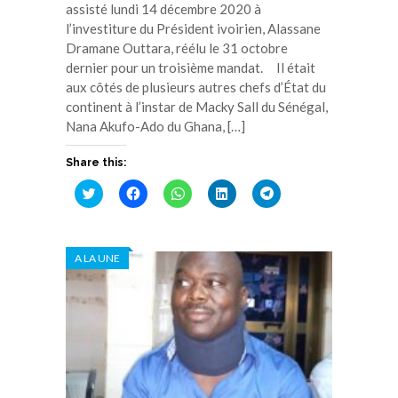
assisté lundi 14 décembre 2020 à
l’investiture du Président ivoirien, Alassane
Dramane Outtara, réélu le 31 octobre
dernier pour un troisième mandat. Il était
aux côtés de plusieurs autres chefs d’État du
continent à l’instar de Macky Sall du Sénégal,
Nana Akufo-Ado du Ghana, […]
Share this:
Cliquez
Cliquez
Cliquez
Cliquez
Cliquez
pour
pour
pour
pour
pour
partager
partager
partager
partager
partager
sur
sur
sur
sur
sur
Twitter(ouvre
Facebook(ouvre
WhatsApp(ouvre
LinkedIn(ouvre
Telegram(ouvre
dans
dans
dans
dans
dans
A LA UNE
une
une
une
une
une
nouvelle
nouvelle
nouvelle
nouvelle
nouvelle
fenêtre)
fenêtre)
fenêtre)
fenêtre)
fenêtre)