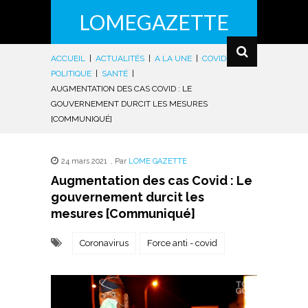
LOMEGAZETTE
ACCUEIL
|
ACTUALITÉS
|
A LA UNE
|
COVID-19
|
POLITIQUE
|
SANTÉ
|
AUGMENTATION DES CAS COVID : LE
GOUVERNEMENT DURCIT LES MESURES
[COMMUNIQUÉ]
24 mars 2021
,
Par
LOME GAZETTE
Augmentation des cas Covid : Le
gouvernement durcit les
mesures [Communiqué]
Coronavirus
Force anti - covid