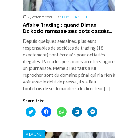
29 octobre 2021
,
Par
LOME GAZETTE
Affaire Trading : quand Dimas
Dzikodo ramasse ses pots cassés…
Depuis quelques semaines, plusieurs
responsables de sociétés de trading (18
exactement) sont écroués pour activités
illégales. Parmi les personnes arrêtées figure
un journaliste. Même si les faits à lui
reprocher sont du domaine pénal qui n’a rien à
voir avec le délit de presse, il y a lieu
toutefois de se demander si le directeur […]
Share this:
Cliquez
Cliquez
Cliquez
Cliquez
Cliquez
pour
pour
pour
pour
pour
partager
partager
partager
partager
partager
sur
sur
sur
sur
sur
Twitter(ouvre
Facebook(ouvre
WhatsApp(ouvre
LinkedIn(ouvre
Telegram(ouvre
dans
dans
dans
dans
dans
A LA UNE
une
une
une
une
une