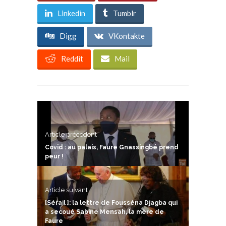
Linkedin
Tumblr
Digg
VKontakte
Reddit
Mail
Article précedent
Covid : au palais, Faure Gnassingbé prend
peur !
Article suivant
[Sérail ]: la lettre de Fousséna Djagba qui
a secoué Sabine Mensah, la mère de
Faure