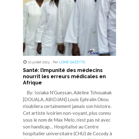
nouvelle
nouvelle
nouvelle
nouvelle
nouvelle
fenêtre)
fenêtre)
fenêtre)
fenêtre)
fenêtre)
10 juillet 2023
,
Par
LOME GAZETTE
Santé: l’impunité des médecins
nourrit les erreurs médicales en
Afrique
By: Issiaka N’Guessan, Adeline Tchouakak
[DOUALA, ABIDJAN] Louis Ephraïm Okou
n’oubliera certainement jamais son histoire.
Cet artiste ivoirien non-voyant, plus connu
sous le nom de Max Melo, n’est pas né avec
son handicap… Hospitalisé au Centre
hospitalier universitaire (CHU) de Cocody à