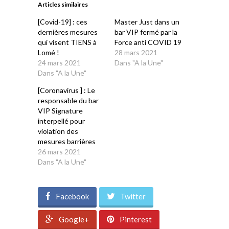
Articles similaires
nouvelle
nouvelle
nouvelle
nouvelle
nouvelle
fenêtre)
fenêtre)
fenêtre)
fenêtre)
fenêtre)
[Covid-19] : ces
Master Just dans un
dernières mesures
bar VIP fermé par la
qui visent TIENS à
Force anti COVID 19
Lomé !
28 mars 2021
24 mars 2021
Dans "A la Une"
Dans "A la Une"
[Coronavirus ] : Le
responsable du bar
VIP Signature
interpellé pour
violation des
mesures barrières
26 mars 2021
Dans "A la Une"
Facebook
Twitter
Google+
Pinterest