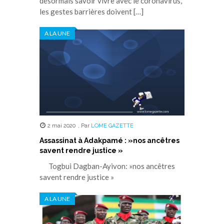
désormais savoir vivre avec le coronavirus,
les gestes barrières doivent […]
A LA UNE
2 mai 2020
,
Par
LOME GAZETTE
Assassinat à Adakpamé : »nos ancêtres
savent rendre justice »
Togbui Dagban-Ayivon: »nos ancêtres
savent rendre justice »
A LA UNE