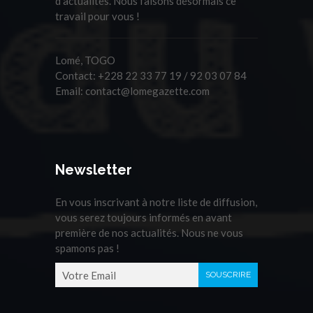
d'actualités. Nous faisons désormais ce
travail pour vous !
Lomé, TOGO
Contact:
+228 22 33 77 19 / 92 03 07 84
Email:
contact@lomegazette.com
Newsletter
En vous inscrivant à notre liste de diffusion,
vous serez toujours informés en avant
première de nos actualités. Nous ne vous
spamons pas !