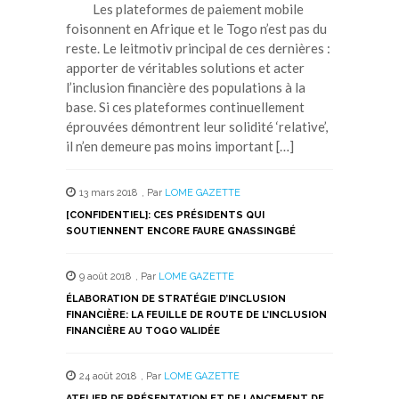
Les plateformes de paiement mobile
foisonnent en Afrique et le Togo n’est pas du
reste. Le leitmotiv principal de ces dernières :
apporter de véritables solutions et acter
l’inclusion financière des populations à la
base. Si ces plateformes continuellement
éprouvées démontrent leur solidité ‘relative’,
il n’en demeure pas moins important […]
13 mars 2018
,
Par
LOME GAZETTE
[CONFIDENTIEL]: CES PRÉSIDENTS QUI
SOUTIENNENT ENCORE FAURE GNASSINGBÉ
9 août 2018
,
Par
LOME GAZETTE
ÉLABORATION DE STRATÉGIE D’INCLUSION
FINANCIÈRE: LA FEUILLE DE ROUTE DE L’INCLUSION
FINANCIÈRE AU TOGO VALIDÉE
24 août 2018
,
Par
LOME GAZETTE
ATELIER DE PRÉSENTATION ET DE LANCEMENT DE