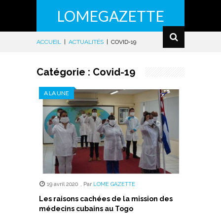
LOMEGAZETTE
ACCUEIL
|
ACTUALITÉS
|
COVID-19
Catégorie :
Covid-19
A LA UNE
19 avril 2020
,
Par
LOME GAZETTE
Les raisons cachées de la mission des
médecins cubains au Togo