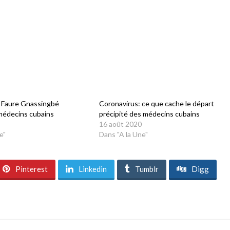
: Faure Gnassingbé
Coronavirus: ce que cache le départ
médecins cubains
précipité des médecins cubains
16 août 2020
e"
Dans "A la Une"
Pinterest
Linkedin
Tumblr
Digg