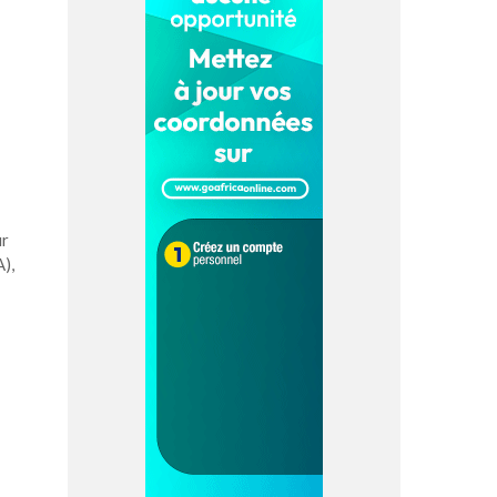
ur
),