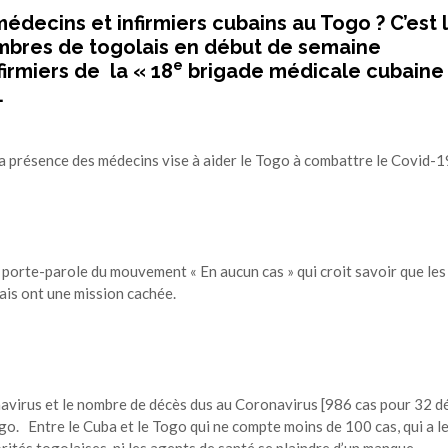
édecins et infirmiers cubains au Togo ? C’est 
mbres de togolais en début de semaine
e
irmiers de la « 18
brigade médicale cubaine
.
a présence des médecins vise à aider le Togo à combattre le Covid-1
porte-parole du mouvement « En aucun cas » qui croit savoir que les
lais ont une mission cachée.
avirus et le nombre de décès dus au Coronavirus [986 cas pour 32 d
o. Entre le Cuba et le Togo qui ne compte moins de 100 cas, qui a le
torités togolaises, ni les agents de santé se plaindre d’un manque