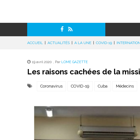
ACCUEIL
|
ACTUALITÉS
|
A LA UNE
|
COVID-19
|
INTERNATIO
19 avril 2020
,
Par
LOME GAZETTE
Les raisons cachées de la mis
Coronavirus
COVID-19
Cuba
Médecins