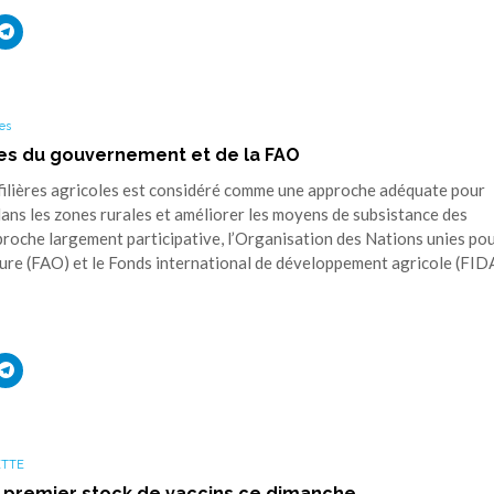
uez
Cliquez
r
pour
ager
partager
sur
ouvre
edIn(ouvre
Telegram(ouvre
s
dans
une
es
elle
nouvelle
tre)
fenêtre)
les du gouvernement et de la FAO
ières agricoles est considéré comme une approche adéquate pour
dans les zones rurales et améliorer les moyens de subsistance des
roche largement participative, l’Organisation des Nations unies po
lture (FAO) et le Fonds international de développement agricole (FIDA
uez
Cliquez
r
pour
ager
partager
sur
ouvre
edIn(ouvre
Telegram(ouvre
s
dans
une
ETTE
elle
nouvelle
tre)
fenêtre)
 premier stock de vaccins ce dimanche