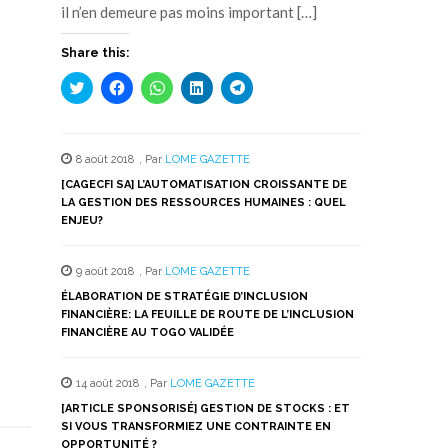
il n’en demeure pas moins important […]
Share this:
Cliquez
Cliquez
Cliquez
Cliquez
Cliquez
pour
pour
pour
pour
pour
partager
partager
partager
partager
partager
sur
sur
sur
sur
sur
Twitter(ouvre
Facebook(ouvre
WhatsApp(ouvre
LinkedIn(ouvre
Telegram(ouvre
dans
dans
dans
dans
dans
8 août 2018
,
Par
LOME GAZETTE
une
une
une
une
une
nouvelle
nouvelle
nouvelle
nouvelle
nouvelle
[CAGECFI SA] L’AUTOMATISATION CROISSANTE DE
fenêtre)
fenêtre)
fenêtre)
fenêtre)
fenêtre)
LA GESTION DES RESSOURCES HUMAINES : QUEL
ENJEU?
9 août 2018
,
Par
LOME GAZETTE
ÉLABORATION DE STRATÉGIE D’INCLUSION
FINANCIÈRE: LA FEUILLE DE ROUTE DE L’INCLUSION
FINANCIÈRE AU TOGO VALIDÉE
14 août 2018
,
Par
LOME GAZETTE
[ARTICLE SPONSORISÉ] GESTION DE STOCKS : ET
SI VOUS TRANSFORMIEZ UNE CONTRAINTE EN
OPPORTUNITÉ ?