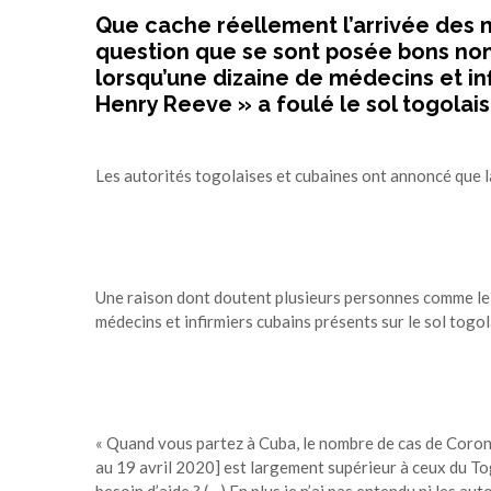
Que cache réellement l’arrivée des m
question que se sont posée bons no
lorsqu’une dizaine de médecins et inf
Henry Reeve » a foulé le sol togolais
Les autorités togolaises et cubaines ont annoncé que l
Une raison dont doutent plusieurs personnes comme le 
médecins et infirmiers cubains présents sur le sol togo
« Quand vous partez à Cuba, le nombre de cas de Coron
au 19 avril 2020] est largement supérieur à ceux du Tog
besoin d’aide ? (…) En plus je n’ai pas entendu ni les au