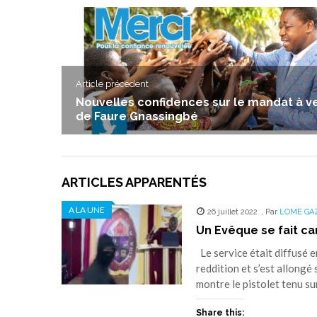
Article précedent
Nouvelles confidences sur le mandat à ve
de Faure Gnassingbé
ARTICLES APPARENTÉS
A LA UNE
26 juillet 2022
,
Par
LOME GA
Un Evêque se fait ca
Le service était diffusé en
reddition et s’est allongé
montre le pistolet tenu sur 
Share this: