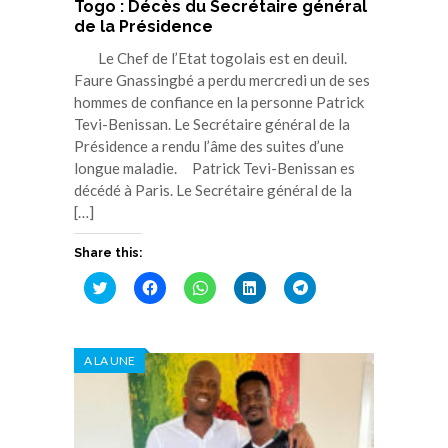
Togo : Décès du Secrétaire général
de la Présidence
Le Chef de l’Etat togolais est en deuil.
Faure Gnassingbé a perdu mercredi un de ses
hommes de confiance en la personne Patrick
Tevi-Benissan. Le Secrétaire général de la
Présidence a rendu l’âme des suites d’une
longue maladie. Patrick Tevi-Benissan es
décédé à Paris. Le Secrétaire général de la
[…]
Share this:
Cliquez
Cliquez
Cliquez
Cliquez
Cliquez
pour
pour
pour
pour
pour
partager
partager
partager
partager
partager
sur
sur
sur
sur
sur
Twitter(ouvre
Facebook(ouvre
WhatsApp(ouvre
LinkedIn(ouvre
Telegram(ouvre
dans
dans
dans
dans
dans
A LA UNE
une
une
une
une
une
nouvelle
nouvelle
nouvelle
nouvelle
nouvelle
fenêtre)
fenêtre)
fenêtre)
fenêtre)
fenêtre)