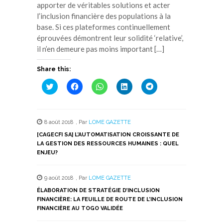
apporter de véritables solutions et acter
l’inclusion financière des populations à la
base. Si ces plateformes continuellement
éprouvées démontrent leur solidité ‘relative’,
il n’en demeure pas moins important […]
Share this:
Cliquez
Cliquez
Cliquez
Cliquez
Cliquez
pour
pour
pour
pour
pour
partager
partager
partager
partager
partager
sur
sur
sur
sur
sur
Twitter(ouvre
Facebook(ouvre
WhatsApp(ouvre
LinkedIn(ouvre
Telegram(ouvre
dans
dans
dans
dans
dans
8 août 2018
,
Par
LOME GAZETTE
une
une
une
une
une
nouvelle
nouvelle
nouvelle
nouvelle
nouvelle
[CAGECFI SA] L’AUTOMATISATION CROISSANTE DE
fenêtre)
fenêtre)
fenêtre)
fenêtre)
fenêtre)
LA GESTION DES RESSOURCES HUMAINES : QUEL
ENJEU?
9 août 2018
,
Par
LOME GAZETTE
ÉLABORATION DE STRATÉGIE D’INCLUSION
FINANCIÈRE: LA FEUILLE DE ROUTE DE L’INCLUSION
FINANCIÈRE AU TOGO VALIDÉE