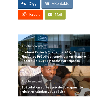
Digg
VKontakte
Reddit
Mail
Article précedent
Ecobank Fintech Challenge 2023 : 8
Finalistes Présélectionnés sur un Nombre
Record de 1 490 Fintechs Participants !
Article suivant
Spéculation sur les prix des casques : le
Ministre Adedze veut sévir !