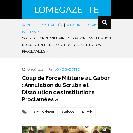
LOMEGAZETTE
ACCUEIL
|
ACTUALITÉS
|
A LA UNE
|
AFRIQUE
|
POLITIQUE
|
COUP DE FORCE MILITAIRE AU GABON : ANNULATION
DU SCRUTIN ET DISSOLUTION DES INSTITUTIONS
PROCLAMÉES »
30 août 2023
,
Par
LOME GAZETTE
Coup de Force Militaire au Gabon
: Annulation du Scrutin et
Dissolution des Institutions
Proclamées »
Coup d'état
Gabon
Putch