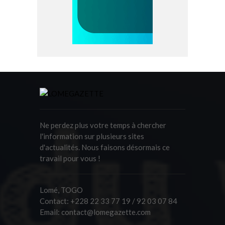
Ne perdez plus votre temps à chercher
l'information sur plusieurs sites
d'actualités. Nous faisons désormais ce
travail pour vous !
Lomé, TOGO
Contact:
+228 22 33 77 19 / 92 03 07 84
Email:
contact@lomegazette.com