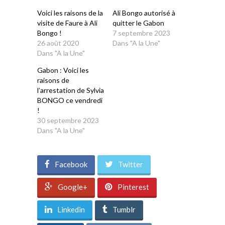
fenêtre)
fenêtre)
fenêtre)
fenêtre)
fenêtre)
Voici les raisons de la
Ali Bongo autorisé à
visite de Faure à Ali
quitter le Gabon
Bongo !
7 septembre 2023
26 août 2020
Dans "A la Une"
Dans "A la Une"
Gabon : Voici les
raisons de
l’arrestation de Sylvia
BONGO ce vendredi
!
30 septembre 2023
Dans "A la Une"
Facebook
Twitter
Google+
Pinterest
Linkedin
Tumblr