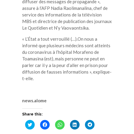
diffuser des messages de propagande »,
assure à l’AFP Nadia Raolimanalina, chef de
service des informations de la télévision
MBS et directrice de publication des journaux
Le Quotidien et N’y Vaovaontsika.
« L’État a tout verrouillé (…).On nous a
informé que plusieurs médecins sont atteints
du coronavirus à l’hôpital Morafeno de
Toamasina (est), mais personne ne peut en
parler car il y a la peur d’aller en prison pour
diffusion de fausses informations », explique-
t-elle.
news.alome
Share this:
Cliquez
Cliquez
Cliquez
Cliquez
Cliquez
pour
pour
pour
pour
pour
partager
partager
partager
partager
partager