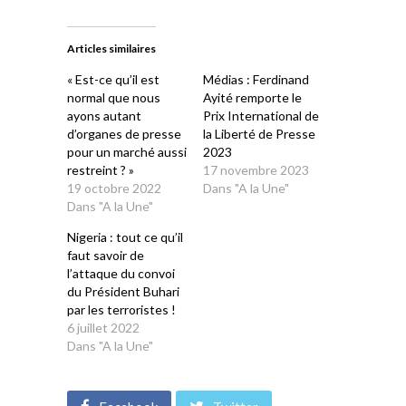
sur
sur
sur
sur
sur
Twitter(ouvre
Facebook(ouvre
WhatsApp(ouvre
LinkedIn(ouvre
Telegram(ouvre
dans
dans
dans
dans
dans
une
une
une
une
une
Articles similaires
nouvelle
nouvelle
nouvelle
nouvelle
nouvelle
fenêtre)
fenêtre)
fenêtre)
fenêtre)
fenêtre)
« Est-ce qu’il est
Médias : Ferdinand
normal que nous
Ayité remporte le
ayons autant
Prix International de
d’organes de presse
la Liberté de Presse
pour un marché aussi
2023
restreint ? »
17 novembre 2023
19 octobre 2022
Dans "A la Une"
Dans "A la Une"
Nigeria : tout ce qu’il
faut savoir de
l’attaque du convoi
du Président Buhari
par les terroristes !
6 juillet 2022
Dans "A la Une"