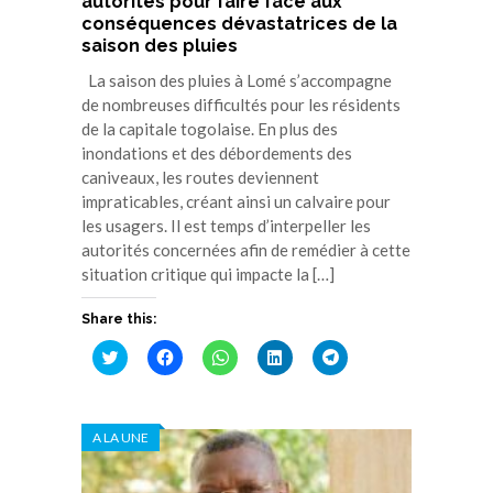
autorités pour faire face aux
conséquences dévastatrices de la
saison des pluies
La saison des pluies à Lomé s’accompagne
de nombreuses difficultés pour les résidents
de la capitale togolaise. En plus des
inondations et des débordements des
caniveaux, les routes deviennent
impraticables, créant ainsi un calvaire pour
les usagers. Il est temps d’interpeller les
autorités concernées afin de remédier à cette
situation critique qui impacte la […]
Share this:
Cliquez
Cliquez
Cliquez
Cliquez
Cliquez
pour
pour
pour
pour
pour
partager
partager
partager
partager
partager
sur
sur
sur
sur
sur
Twitter(ouvre
Facebook(ouvre
WhatsApp(ouvre
LinkedIn(ouvre
Telegram(ouvre
dans
dans
dans
dans
dans
A LA UNE
une
une
une
une
une
nouvelle
nouvelle
nouvelle
nouvelle
nouvelle
fenêtre)
fenêtre)
fenêtre)
fenêtre)
fenêtre)