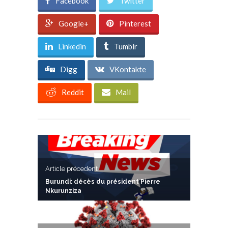
Facebook
Twitter
Google+
Pinterest
Linkedin
Tumblr
Digg
VKontakte
Reddit
Mail
Article précedent
Burundi: décès du président Pierre
Nkurunziza