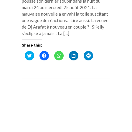
poussé son dernier soupir dans la nuit du
mardi 24 au mercredi 25 août 2021. La
mauvaise nouvelle a envahi la toile suscitant
une vague de réactions. Lire aussi: La veuve
de Dj Arafat à nouveau en couple ? SKelly
s’éclipse à jamais ! La […]
Share this:
Cliquez
Cliquez
Cliquez
Cliquez
Cliquez
pour
pour
pour
pour
pour
partager
partager
partager
partager
partager
sur
sur
sur
sur
sur
Twitter(ouvre
Facebook(ouvre
WhatsApp(ouvre
LinkedIn(ouvre
Telegram(ouvre
dans
dans
dans
dans
dans
une
une
une
une
une
nouvelle
nouvelle
nouvelle
nouvelle
nouvelle
fenêtre)
fenêtre)
fenêtre)
fenêtre)
fenêtre)