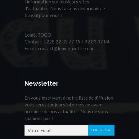
l'information sur plusieurs sites
d'actualités. Nous faisons désormais ce
travail pour vous !
Lomé, TOGO
Contact:
+228 22 33 77 19 / 92 03 07 84
Email:
contact@lomegazette.com
Newsletter
En vous inscrivant à notre liste de diffusion,
vous serez toujours informés en avant
première de nos actualités. Nous ne vous
spamons pas !