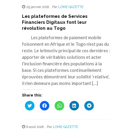
29 janvier 2018
,
Par
LOME GAZETTE
Les plateformes de Services
Financiers Digitaux font leur
révolution au Togo
Les plateformes de paiement mobile
foisonnent en Afrique et le Togo n’est pas du
reste. Le leitmotiv principal de ces dernières :
apporter de véritables solutions et acter
l’inclusion financière des populations à la
base. Si ces plateformes continuellement
éprouvées démontrent leur solidité ‘relative’,
il n’en demeure pas moins important […]
Share this:
Cliquez
Cliquez
Cliquez
Cliquez
Cliquez
pour
pour
pour
pour
pour
partager
partager
partager
partager
partager
sur
sur
sur
sur
sur
Twitter(ouvre
Facebook(ouvre
WhatsApp(ouvre
LinkedIn(ouvre
Telegram(ouvre
dans
dans
dans
dans
dans
8 août 2018
,
Par
LOME GAZETTE
une
une
une
une
une
nouvelle
nouvelle
nouvelle
nouvelle
nouvelle