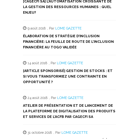
[CAGECFI SA] L’AUTOMATISATION CROISSANTE DE
fenêtre)
fenêtre)
fenêtre)
fenêtre)
fenêtre)
LA GESTION DES RESSOURCES HUMAINES : QUEL
ENJEU?
9 août 2018
,
Par
LOME GAZETTE
ÉLABORATION DE STRATÉGIE D’INCLUSION
FINANCIÈRE: LA FEUILLE DE ROUTE DE L’INCLUSION
FINANCIÈRE AU TOGO VALIDÉE
14 août 2018
,
Par
LOME GAZETTE
[ARTICLE SPONSORISÉ] GESTION DE STOCKS : ET
SI VOUS TRANSFORMIEZ UNE CONTRAINTE EN
OPPORTUNITÉ ?
24 août 2018
,
Par
LOME GAZETTE
ATELIER DE PRÉSENTATION ET DE LANCEMENT DE
LA PLATEFORME DE DIGITALISATION DES PRODUITS
ET SERVICES DE L’ACFB PAR CAGECFI SA
31 octobre 2018
,
Par
LOME GAZETTE