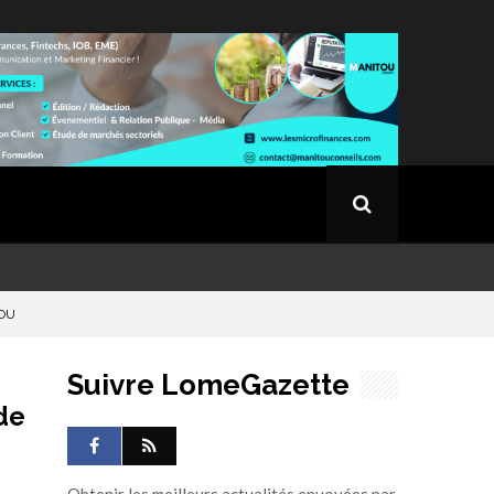
DOU
Suivre LomeGazette
de