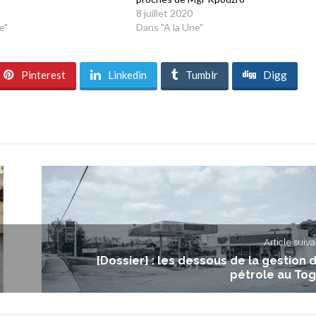
8 juillet 2020
e"
Dans "A la Une"
Pinterest
Linkedin
Tumblr
Digg
Article suiva
[Dossier] : les dessous de la gestion 
pétrole au To