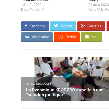
12 août 2020
26 août 2020
Dans "A la Une"
Dans "A la Un
Facebook
Twitter
Google+
VKontakte
Reddit
Mail
Article précedent
La Dynamique KPODZRO appelle à une
‘’solution politique’’