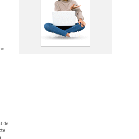
ion
t de
tte
n