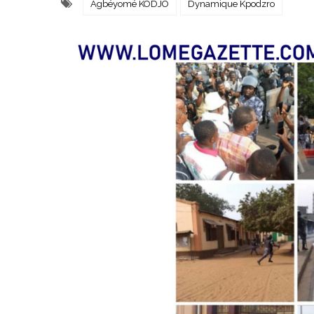
Agbéyomé KODJO
Dynamique Kpodzro