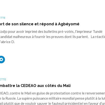
ETTE
ort de son silence et répond à Agbéyomé
djo pour avoir imprimé des bulletins pré-votés, l’imprimeur Tundé
e candidat malheureux à fournir les preuves dont ils parlent. La réact
Fabrice D.
uez
Cliquez
r
pour
ager
partager
sur
ouvre
edIn(ouvre
Telegram(ouvre
s
dans
une
ETTE
elle
nouvelle
tre)
fenêtre)
mbattre la CEDEAO aux côtés du Mali
AO, contre le Mali en guise de protestation contre le renversemen
 la Russie. La supère puissance militaire mondial pense plutôt à la lu
li plutôt que de vouloir sauver le fauteuil présidentiel en faveur d’u