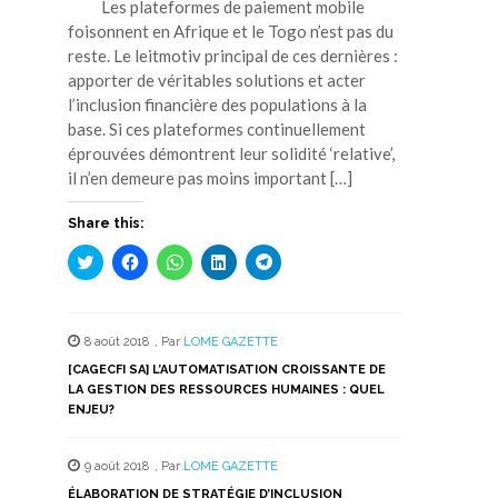
Les plateformes de paiement mobile
foisonnent en Afrique et le Togo n’est pas du
reste. Le leitmotiv principal de ces dernières :
apporter de véritables solutions et acter
l’inclusion financière des populations à la
base. Si ces plateformes continuellement
éprouvées démontrent leur solidité ‘relative’,
il n’en demeure pas moins important […]
Share this:
Cliquez
Cliquez
Cliquez
Cliquez
Cliquez
pour
pour
pour
pour
pour
partager
partager
partager
partager
partager
sur
sur
sur
sur
sur
Twitter(ouvre
Facebook(ouvre
WhatsApp(ouvre
LinkedIn(ouvre
Telegram(ouvre
dans
dans
dans
dans
dans
8 août 2018
,
Par
LOME GAZETTE
une
une
une
une
une
nouvelle
nouvelle
nouvelle
nouvelle
nouvelle
[CAGECFI SA] L’AUTOMATISATION CROISSANTE DE
fenêtre)
fenêtre)
fenêtre)
fenêtre)
fenêtre)
LA GESTION DES RESSOURCES HUMAINES : QUEL
ENJEU?
9 août 2018
,
Par
LOME GAZETTE
ÉLABORATION DE STRATÉGIE D’INCLUSION