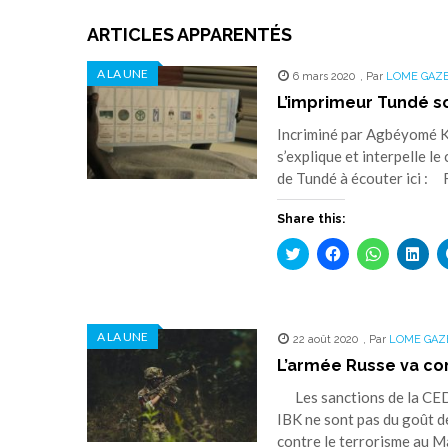
ARTICLES APPARENTÉS
A LA UNE
6 mars 2020
,
Par
LOME GAZ
L’imprimeur Tundé s
Incriminé par Agbéyomé Ko
s’explique et interpelle l
de Tundé à écouter ici : 
Share this:
Cliquez
Cliquez
Cliquez
Cliq
pour
pour
pour
pou
partager
partager
partager
part
sur
sur
sur
sur
Twitter(ouvre
Facebook(ouvre
WhatsApp(
Link
dans
dans
dans
dan
une
une
une
une
A LA UNE
22 août 2020
nouvelle
nouvelle
,
Par
nouvelle
LOME GAZ
nouv
fenêtre)
fenêtre)
fenêtre)
fenê
L’armée Russe va co
Les sanctions de la CEDE
IBK ne sont pas du goût de
contre le terrorisme au Ma