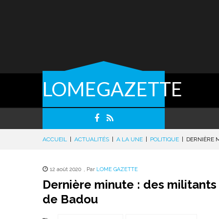
LOMEGAZETTE
ACCUEIL
|
ACTUALITÉS
|
A LA UNE
|
POLITIQUE
|
DERNIÈRE M
12 août 2020
,
Par
LOME GAZETTE
Dernière minute : des militant
de Badou