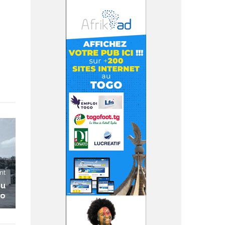
nt
du
go