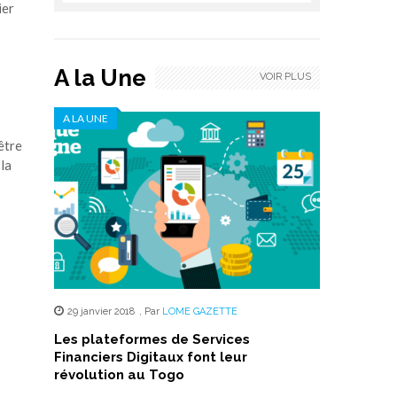
ier
A la Une
VOIR PLUS
A LA UNE
être
 la
29 janvier 2018
,
Par
LOME GAZETTE
Les plateformes de Services
Financiers Digitaux font leur
révolution au Togo