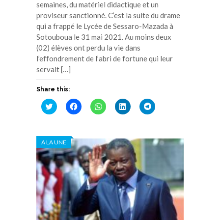
semaines, du matériel didactique et un
proviseur sanctionné. C’est la suite du drame
qui a frappé le Lycée de Sessaro-Mazada à
Sotouboua le 31 mai 2021. Au moins deux
(02) élèves ont perdu la vie dans
l’effondrement de l’abri de fortune qui leur
servait […]
Share this:
Cliquez
Cliquez
Cliquez
Cliquez
Cliquez
pour
pour
pour
pour
pour
partager
partager
partager
partager
partager
sur
sur
sur
sur
sur
Twitter(ouvre
Facebook(ouvre
WhatsApp(ouvre
LinkedIn(ouvre
Telegram(ouvre
dans
dans
dans
dans
dans
A LA UNE
une
une
une
une
une
nouvelle
nouvelle
nouvelle
nouvelle
nouvelle
fenêtre)
fenêtre)
fenêtre)
fenêtre)
fenêtre)