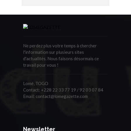
Ne perdez plus votre temps à chercher
l'information sur plusieurs sites
d'actualités. Nous faisons désormais ce
travail pour vous !
Lomé, TOGO
Contact:
+228 22 33 77 19 / 92 03 07 84
Email:
contact@lomegazette.com
Newsletter