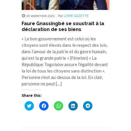
16 septembre 2020
,
Par
LOME GAZETTE
Faure Gnassingbé se soustrait à la
déclaration de ses biens
« Le bon gouvernement est celui où les
citoyens sont élevés dans le respect des lois,
dans l’amour de la patrie et du genre humain,
qui est la grande patrie » (Fénelon) « La
République Togolaise assure l’égalité devant
la loi de tous les citoyens sans distinction ».
Personne n’est au-dessus de la loi. En clair,
personne ne peut […]
Share this:
Cliquez
Cliquez
Cliquez
Cliquez
Cliquez
pour
pour
pour
pour
pour
partager
partager
partager
partager
partager
sur
sur
sur
sur
sur
Twitter(ouvre
Facebook(ouvre
WhatsApp(ouvre
LinkedIn(ouvre
Telegram(ouvre
dans
dans
dans
dans
dans
une
une
une
une
une