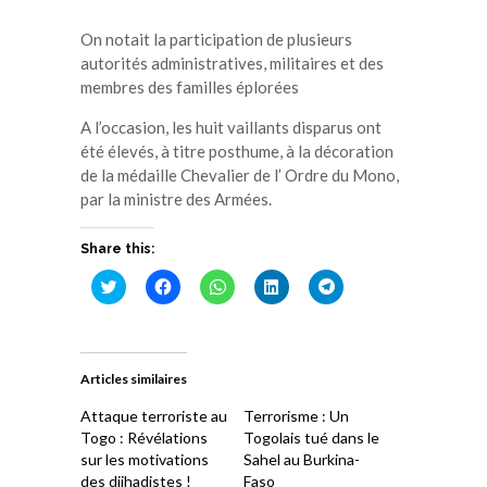
On notait la participation de plusieurs
autorités administratives, militaires et des
membres des familles éplorées
A l’occasion, les huit vaillants disparus ont
été élevés, à titre posthume, à la décoration
de la médaille Chevalier de l’ Ordre du Mono,
par la ministre des Armées.
Share this:
Cliquez
Cliquez
Cliquez
Cliquez
Cliquez
pour
pour
pour
pour
pour
partager
partager
partager
partager
partager
sur
sur
sur
sur
sur
Twitter(ouvre
Facebook(ouvre
WhatsApp(ouvre
LinkedIn(ouvre
Telegram(ouvre
dans
dans
dans
dans
dans
une
une
une
une
une
Articles similaires
nouvelle
nouvelle
nouvelle
nouvelle
nouvelle
fenêtre)
fenêtre)
fenêtre)
fenêtre)
fenêtre)
Attaque terroriste au
Terrorisme : Un
Togo : Révélations
Togolais tué dans le
sur les motivations
Sahel au Burkina-
des djihadistes !
Faso