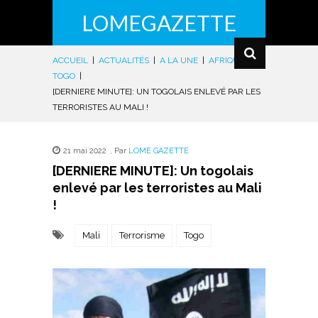
LOMEGAZETTE
ACCUEIL
|
ACTUALITÉS
|
A LA UNE
|
AFRIQUE
|
TOGO
|
[DERNIERE MINUTE]: UN TOGOLAIS ENLEVÉ PAR LES
TERRORISTES AU MALI !
21 mai 2022
,
Par
LOME GAZETTE
[DERNIERE MINUTE]: Un togolais
enlevé par les terroristes au Mali
!
Mali
Terrorisme
Togo