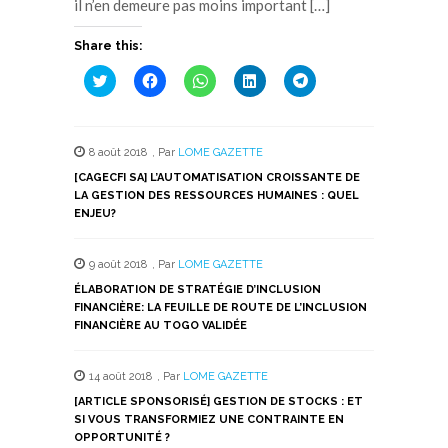
il n’en demeure pas moins important […]
Share this:
Cliquez
Cliquez
Cliquez
Cliquez
Cliquez
pour
pour
pour
pour
pour
partager
partager
partager
partager
partager
sur
sur
sur
sur
sur
Twitter(ouvre
Facebook(ouvre
WhatsApp(ouvre
LinkedIn(ouvre
Telegram(ouvre
dans
dans
dans
dans
dans
8 août 2018
,
Par
LOME GAZETTE
une
une
une
une
une
nouvelle
nouvelle
nouvelle
nouvelle
nouvelle
[CAGECFI SA] L’AUTOMATISATION CROISSANTE DE
fenêtre)
fenêtre)
fenêtre)
fenêtre)
fenêtre)
LA GESTION DES RESSOURCES HUMAINES : QUEL
ENJEU?
9 août 2018
,
Par
LOME GAZETTE
ÉLABORATION DE STRATÉGIE D’INCLUSION
FINANCIÈRE: LA FEUILLE DE ROUTE DE L’INCLUSION
FINANCIÈRE AU TOGO VALIDÉE
14 août 2018
,
Par
LOME GAZETTE
[ARTICLE SPONSORISÉ] GESTION DE STOCKS : ET
SI VOUS TRANSFORMIEZ UNE CONTRAINTE EN
OPPORTUNITÉ ?