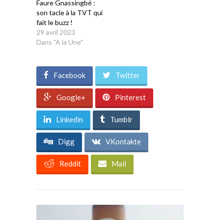
Faure Gnassingbé :
son tacle à la TVT qui
fait le buzz !
29 avril 2023
Dans "A la Une"
Facebook
Twitter
Google+
Pinterest
Linkedin
Tumblr
Digg
VKontakte
Reddit
Mail