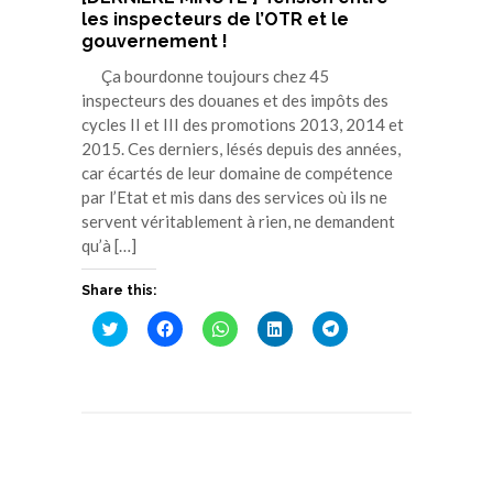
les inspecteurs de l’OTR et le
gouvernement !
Ça bourdonne toujours chez 45
inspecteurs des douanes et des impôts des
cycles II et III des promotions 2013, 2014 et
2015. Ces derniers, lésés depuis des années,
car écartés de leur domaine de compétence
par l’Etat et mis dans des services où ils ne
servent véritablement à rien, ne demandent
qu’à […]
Share this:
Cliquez
Cliquez
Cliquez
Cliquez
Cliquez
pour
pour
pour
pour
pour
partager
partager
partager
partager
partager
sur
sur
sur
sur
sur
Twitter(ouvre
Facebook(ouvre
WhatsApp(ouvre
LinkedIn(ouvre
Telegram(ouvre
dans
dans
dans
dans
dans
une
une
une
une
une
nouvelle
nouvelle
nouvelle
nouvelle
nouvelle
fenêtre)
fenêtre)
fenêtre)
fenêtre)
fenêtre)