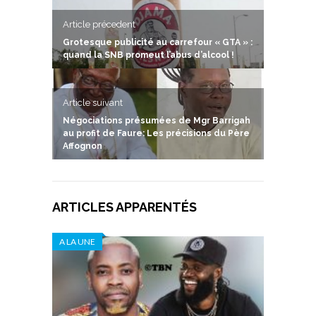
Article précedent
Grotesque publicité au carrefour « GTA » :
quand la SNB promeut l’abus d’alcool !
Article suivant
Négociations présumées de Mgr Barrigah
au profit de Faure: Les précisions du Père
Affognon
ARTICLES APPARENTÉS
A LA UNE