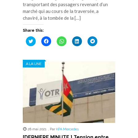
transportant des passagers revenant d’un
marché qui au cours de la traversée, a
chaviré, à la tombée de la […]
Share this:
Cliquez
Cliquez
Cliquez
Cliquez
Cliquez
pour
pour
pour
pour
pour
partager
partager
partager
partager
partager
sur
sur
sur
sur
sur
Twitter(ouvre
Facebook(ouvre
WhatsApp(ouvre
LinkedIn(ouvre
Telegram(ouvre
dans
dans
dans
dans
dans
A LA UNE
une
une
une
une
une
nouvelle
nouvelle
nouvelle
nouvelle
nouvelle
fenêtre)
fenêtre)
fenêtre)
fenêtre)
fenêtre)
28 mai 2021
,
Par
KPA Mercedes
[DERNIERE MINUTE ] Tension entre