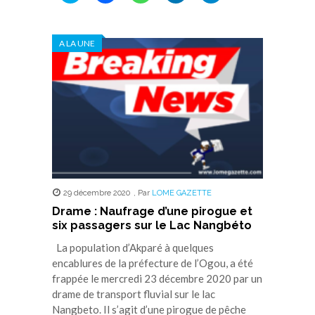
partager
partager
partager
partager
partager
sur
sur
sur
sur
sur
Twitter(ouvre
Facebook(ouvre
WhatsApp(ouvre
LinkedIn(ouvre
Telegram(ouvre
dans
dans
dans
dans
dans
A LA UNE
une
une
une
une
une
nouvelle
nouvelle
nouvelle
nouvelle
nouvelle
fenêtre)
fenêtre)
fenêtre)
fenêtre)
fenêtre)
29 décembre 2020
,
Par
LOME GAZETTE
Drame : Naufrage d’une pirogue et
six passagers sur le Lac Nangbéto
La population d’Akparé à quelques
encablures de la préfecture de l’Ogou, a été
frappée le mercredi 23 décembre 2020 par un
drame de transport fluvial sur le lac
Nangbeto. Il s’agit d’une pirogue de pêche