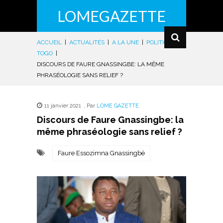
LOMEGAZETTE
ACCUEIL
|
ACTUALITÉS
|
A LA UNE
|
POLITIQUE
|
TOGO
|
DISCOURS DE FAURE GNASSINGBE: LA MÊME
PHRASÉOLOGIE SANS RELIEF ?
11 janvier 2021
,
Par
LOME GAZETTE
Discours de Faure Gnassingbe: la
même phraséologie sans relief ?
Faure Essozimna Gnassingbé