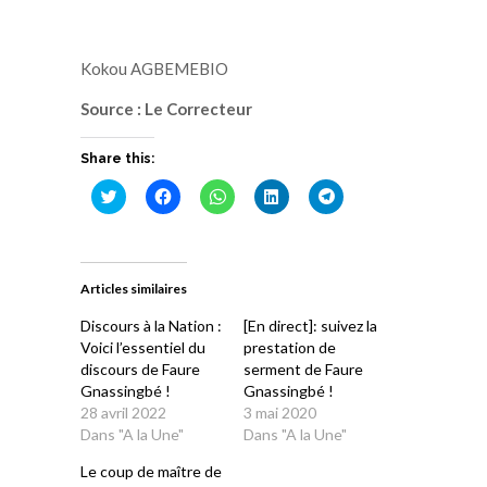
Kokou AGBEMEBIO
Source : Le Correcteur
Share this:
Cliquez
Cliquez
Cliquez
Cliquez
Cliquez
pour
pour
pour
pour
pour
partager
partager
partager
partager
partager
sur
sur
sur
sur
sur
Twitter(ouvre
Facebook(ouvre
WhatsApp(ouvre
LinkedIn(ouvre
Telegram(ouvre
dans
dans
dans
dans
dans
une
une
une
une
une
Articles similaires
nouvelle
nouvelle
nouvelle
nouvelle
nouvelle
fenêtre)
fenêtre)
fenêtre)
fenêtre)
fenêtre)
Discours à la Nation :
[En direct]: suivez la
Voici l’essentiel du
prestation de
discours de Faure
serment de Faure
Gnassingbé !
Gnassingbé !
28 avril 2022
3 mai 2020
Dans "A la Une"
Dans "A la Une"
Le coup de maître de