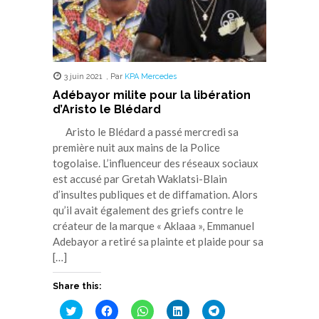
3 juin 2021
,
Par
KPA Mercedes
Adébayor milite pour la libération
d’Aristo le Blédard
Aristo le Blédard a passé mercredi sa
première nuit aux mains de la Police
togolaise. L’influenceur des réseaux sociaux
est accusé par Gretah Waklatsi-Blain
d’insultes publiques et de diffamation. Alors
qu’il avait également des griefs contre le
créateur de la marque « Aklaaa », Emmanuel
Adebayor a retiré sa plainte et plaide pour sa
[…]
Share this:
Cliquez
Cliquez
Cliquez
Cliquez
Cliquez
pour
pour
pour
pour
pour